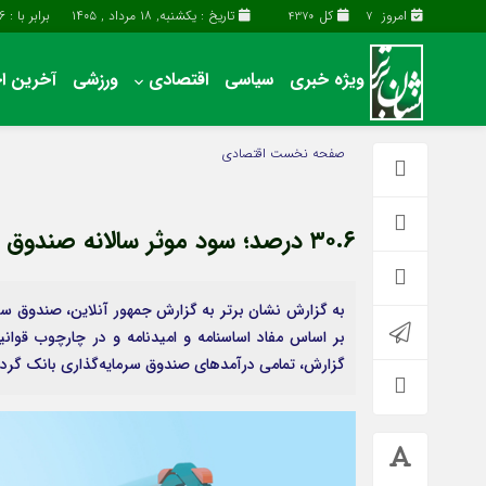
امروز
کل
تاریخ : یکشنبه, ۱۸ مرداد , ۱۴۰۵
برابر با : Sunday - 9 - August - 2026
4370
7
ویژه خبری
سیاسی
اقتصادی
ورزشی
آخرین اخ
آخرین اخبار
چند رسانه
صفحه نخست
اقتصادی
اقتصادی
گالری فیلم
سیاسی
گالری عکس
۳۰.۶ درصد؛ سود موثر سالانه صندوق سرمایه‌گذاری بانک گردشگری – جمهورآنلاین
فرهنگی و هنری
حساب مشتری
به گزارش نشان برتر به گزارش جمهور آنلاین، صندوق سر
بر اساس مفاد اساسنامه و امیدنامه و در چارچوب قوان
گزارش، تمامی درآمدهای صندوق سرمایه‌گذاری بانک 