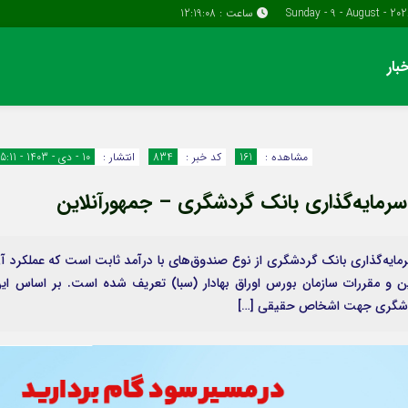
ساعت :
12:19:09
بار
دسترسی سریع
پیوندها
تماس با ما
گروه اقتصاد
مشاهده :
161
کد خبر :
834
انتشار :
10 - دی - 1403 - 15:11
پیوندهای سایت
گروه سیاسی
سبد خريد
گروه فرهنگ
برگه دو ستونه
مایه‌گذاری بانک گردشگری از نوع صندوق‌های با درآمد ثابت است که عملکرد آ
ین و مقررات سازمان بورس اوراق بهادار (سبا) تعریف شده است. بر اساس ای
گردشگری جهت اشخاص حقیقی […]