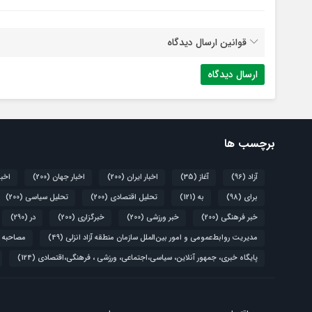
قوانین ارسال دیدگاه
برچسب ها
آزاد
(96)
آغاز
(35)
اخبار ایران
(200)
اخبار جهان
(200)
اخبا
برای
(98)
به
(121)
تحلیل اقتصادی
(200)
تحلیل سیاسی
(200)
خبر فرهنگی
(200)
خبر ورزشی
(200)
خبرگزاری
(200)
در
(290)
مدیریت روابط‌عمومی و امور بین‌الملل سازمان منطقه آزاد انزلی
(49)
مصاحبه 
پایگاه خبری، جمهور آنلاین، سیاسی،اجتماعی، ورزشی ، فرهنگی،اقتصادی
(124)