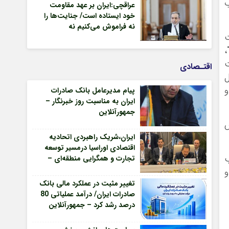
ب
عراقچی:ایران بر عهد مقاومت
خود ایستاده است/ جنایت‌ها را
نه فراموش می‌کنیم نه
ت
می‌بخشیم – جمهورآنلاین
،
ت
اقتـصادی
ل
و
پیام مدیرعامل بانک صادرات
ایران به مناسبت روز خبرنگار –
جمهورآنلاین
ش
ایران،شریک راهبردی اتحادیه
اقتصادی اوراسیا درمسیر توسعه
ب
تجارت و همگرایی منطقه‌ای –
جمهورآنلاین
و
تغییر مثبت در عملکرد مالی بانک
صادرات ایران/ درآمد عملیاتی 80
درصد رشد کرد – جمهورآنلاین