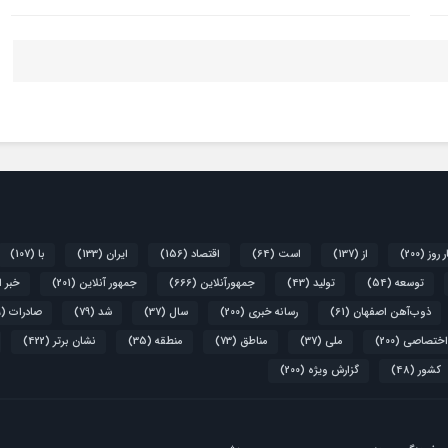
ر روز
(200)
از
(137)
است
(64)
اقتصاد
(156)
ایران
(133)
با
(107)
توسعه
(54)
تولید
(43)
جمهورآنلاین
(666)
جمهور آنلاین
(201)
خبر 
ذوب‌آهن اصفهان
(61)
رسانه خبری
(200)
سال
(37)
شد
(79)
صادرات
(39)
اختصاصی
(200)
ملی
(37)
مناطق
(73)
منطقه
(35)
نشان برتر
(422)
کشور
(48)
گزارش ویژه
(200)