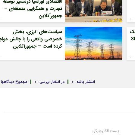
اقتصادی اوراسیا درمسیر توسعه
تجارت و همگرایی منطقه‌ای –
جمهورآنلاین
نک
سیاست‌های انرژی، بخش
یران/ درآمد عملیاتی 80
خصوصی واقعی را با چالش مواج
کرده است – جمهورآنلاین
انتشار یافته : 0
در انتظار بررسی : 0
مجموع دیدگاهها : 
پست الکترونیکی