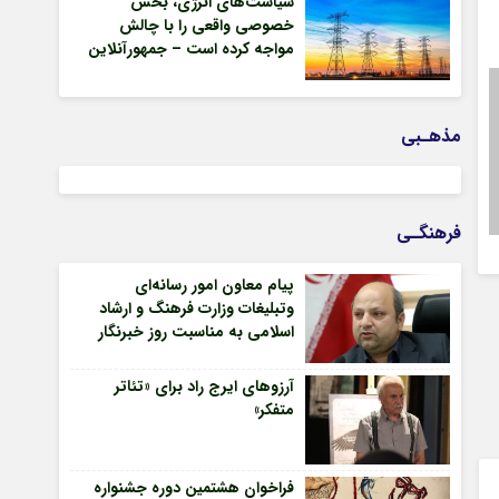
سیاست‌های انرژی، بخش
خصوصی واقعی را با چالش
مواجه کرده است – جمهورآنلاین
مذهـبی
فرهنگـی
پیام معاون امور رسانه‌ای
وتبلیغات وزارت فرهنگ و ارشاد
اسلامی به مناسبت روز خبرنگار
آرزوهای ایرج راد برای «تئاتر
متفکر»
فراخوان هشتمین دوره جشنواره