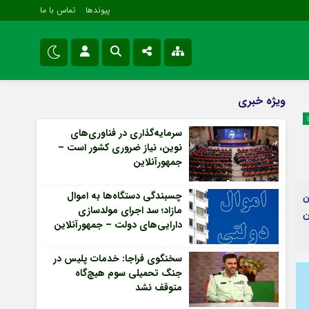
پیوندها
تماس با ما
ویژه خبری
نام کاربری یا نشانی ایمیل
اینستاگرام
ویژه خبری
اقتصادی
تلگرام
سرمایه‌گذاری در فناوری‌های
سیاسی
نوین، نیاز ضروری کشور است –
رمز عبور
سروش
فرهنگی و هنری
جمهورآنلاین
ایتا
چسبندگی دستگاه‌ها به اموال
ن
مرا به خاطر بسپار
آپارات
مازاد؛ سد اجرای مولدسازی
ن
دارایی‌های دولت – جمهورآنلاین
اپلیکیشن
Forget Password
سخنگوی فراجا: خدمات پلیس در
جنگ تحمیلی سوم هیچ‌گاه
متوقف نشد