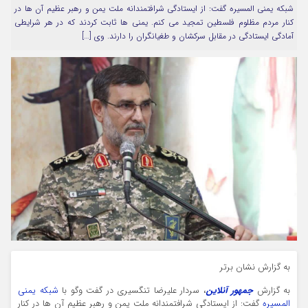
شبکه یمنی المسیره گفت: از ایستادگی شرافتمندانه ملت یمن و رهبر عظیم آن ها در
مرا به خاطر بسپار
کنار مردم مظلوم فلسطین تمجید می کنم. یمنی ها ثابت کردند که در هر شرایطی
آمادگی ایستادگی در مقابل سرکشان و طغیانگران را دارند. وی […]
Forget Password
به گزارش نشان برتر
به گزارش
جمهور آنلاین
، سردار علیرضا تنگسیری در گفت وگو با
شبکه یمنی
المسیره
گفت: از ایستادگی شرافتمندانه ملت یمن و رهبر عظیم آن ها در کنار