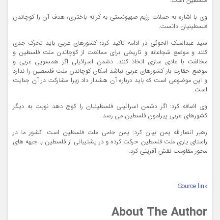
فلسطین است.
وی با اشاره به حملات رژیم صهیونستی به کرانه باختری، هدف آن را کوچاندن
فلسطینیان دانست.
سید عبدالملک الحوثی در ادامه تاکید کرد: کشورهای عربی باید تحرک جدی
کنند و موضع شجاعانه و تاریخی برای ممانعت از کوچاندن ملت فلسطین و
مخالفت با عادی سازی اتخاذ کنند. دشمن اسرائیلی اگر همسویی عربی و
موضع حقارت بار کشورهای عربی نباشد امکان کوچاندن ملت فلسطین را ندارد
و این موضوعی است که باید درباره آن هشدار داد زیرا مشارکت در آن جنایت
است.
وی اضافه کرد: اگر دشمن اسرائیلی فلسطینیان را کوچ دهد نوبت به دیگر
کشورهای عربی پیرامون فلسطین می رسد.
رهبر انصارالله یمن بیان کرد: یمن حامی ملت فلسطین است. کشور ما در
راستای یاری ملت فلسطین حرکت کرده و در پشتیبانی از فلسطین با جبهه های
محور مقاومت نقش آفرینی کرد.
Source link
About The Author