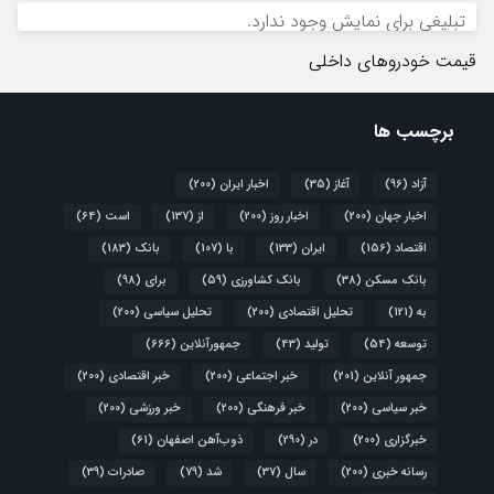
تبلیغی برای نمایش وجود ندارد.
قیمت خودروهای داخلی
برچسب ها
آزاد
(96)
آغاز
(35)
اخبار ایران
(200)
اخبار جهان
(200)
اخبار روز
(200)
از
(137)
است
(64)
اقتصاد
(156)
ایران
(133)
با
(107)
بانک
(183)
بانک مسکن
(38)
بانک کشاورزی
(59)
برای
(98)
به
(121)
تحلیل اقتصادی
(200)
تحلیل سیاسی
(200)
توسعه
(54)
تولید
(43)
جمهورآنلاین
(666)
جمهور آنلاین
(201)
خبر اجتماعی
(200)
خبر اقتصادی
(200)
خبر سیاسی
(200)
خبر فرهنگی
(200)
خبر ورزشی
(200)
خبرگزاری
(200)
در
(290)
ذوب‌آهن اصفهان
(61)
رسانه خبری
(200)
سال
(37)
شد
(79)
صادرات
(39)