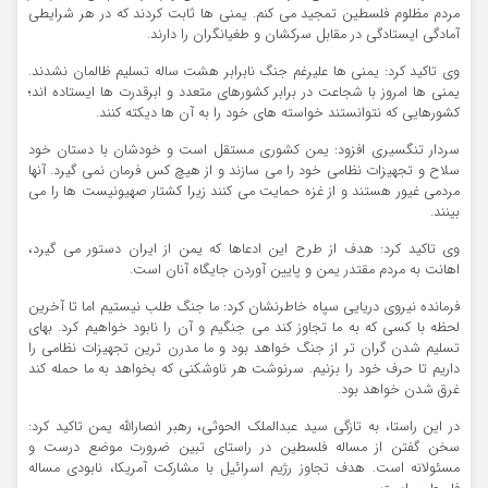
مردم مظلوم فلسطین تمجید می کنم. یمنی ها ثابت کردند که در هر شرایطی
آمادگی ایستادگی در مقابل سرکشان و طغیانگران را دارند.
وی تاکید کرد: یمنی ها علیرغم جنگ نابرابر هشت ساله تسلیم ظالمان نشدند.
یمنی ها امروز با شجاعت در برابر کشورهای متعدد و ابرقدرت ها ایستاده اند؛
کشورهایی که نتوانستند خواسته های خود را به آن ها دیکته کنند.
سردار تنگسیری افزود: یمن کشوری مستقل است و خودشان با دستان خود
سلاح و تجهیزات نظامی خود را می سازند و از هیچ کس فرمان نمی گیرد. آنها
مردمی غیور هستند و از غزه حمایت می کنند زیرا کشتار صهیونیست ها را می
بینند.
وی تاکید کرد: هدف از طرح این ادعاها که یمن از ایران دستور می گیرد،
اهانت به مردم مقتدر یمن و پایین آوردن جایگاه آنان است.
فرمانده نیروی دریایی سپاه خاطرنشان کرد: ما جنگ طلب نیستیم اما تا آخرین
لحظه با کسی که به ما تجاوز کند می جنگیم و آن را نابود خواهیم کرد. بهای
تسلیم شدن گران تر از جنگ خواهد بود و ما مدرن ترین تجهیزات نظامی را
داریم تا حرف خود را بزنیم. سرنوشت هر ناوشکنی که بخواهد به ما حمله کند
غرق شدن خواهد بود.
در این راستا، به تازگی سید عبدالملک الحوثی، رهبر انصارالله یمن تاکید کرد:
سخن گفتن از مساله فلسطین در راستای تبین ضرورت موضع درست و
مسئولانه است. هدف تجاوز رژیم اسرائیل با مشارکت آمریکا، نابودی مساله