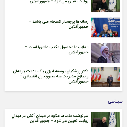
روایت تعیین می‌شود – جمهورآنلاین
رسانه‌ها پرچمدار انسجام ملی باشند –
جمهورآنلاین
انقلاب ما محصول مکتب عاشورا است –
جمهورآنلاین
دکتر پزشکیان:توسعه انرژی پاک،عدالت یارانه‌ای
واصلاح مدیریت،سه محورتحول اقتصادی –
جمهورآنلاین
سیـاسی
سرنوشت ملت‌ها علاوه بر میدانِ آتش در میدانِ
روایت تعیین می‌شود – جمهورآنلاین