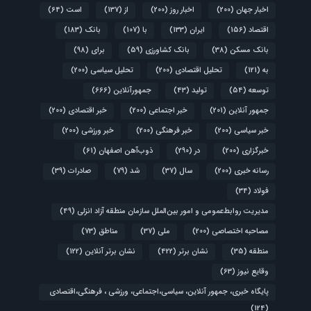
اخبار جهان
(200)
اخبار روز
(200)
از
(137)
است
(64)
اقتصاد
(156)
ایران
(133)
با
(107)
بانک
(183)
بانک مسکن
(38)
بانک کشاورزی
(59)
برای
(98)
به
(121)
تحلیل اقتصادی
(200)
تحلیل سیاسی
(200)
توسعه
(54)
تولید
(43)
جمهورآنلاین
(666)
جمهور آنلاین
(201)
خبر اجتماعی
(200)
خبر اقتصادی
(200)
خبر سیاسی
(200)
خبر فرهنگی
(200)
خبر ورزشی
(200)
خبرگزاری
(200)
در
(290)
ذوب‌آهن اصفهان
(61)
رسانه خبری
(200)
سال
(37)
شد
(79)
صادرات
(39)
فولاد
(34)
مدیریت روابط‌عمومی و امور بین‌الملل سازمان منطقه آزاد انزلی
(49)
مصاحبه اختصاصی
(200)
ملی
(37)
مناطق
(73)
منطقه
(35)
نشان برتر
(422)
نشان برتر آنلاین
(122)
وقایع نیوز
(63)
پایگاه خبری، جمهور آنلاین، سیاسی،اجتماعی، ورزشی ، فرهنگی،اقتصادی
(124)