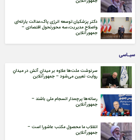
جمهورآنلاین
دکتر پزشکیان:توسعه انرژی پاک،عدالت یارانه‌ای
واصلاح مدیریت،سه محورتحول اقتصادی –
جمهورآنلاین
سیـاسی
سرنوشت ملت‌ها علاوه بر میدانِ آتش در میدانِ
روایت تعیین می‌شود – جمهورآنلاین
رسانه‌ها پرچمدار انسجام ملی باشند –
جمهورآنلاین
انقلاب ما محصول مکتب عاشورا است –
جمهورآنلاین