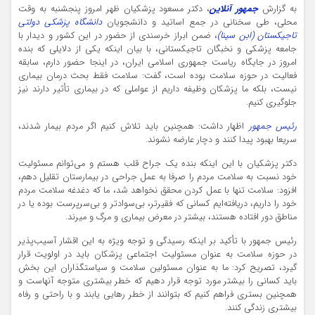
به گزارش
جمهور آنلاین
، دکتر مسعود پزشکیان ظهر امروز پنجشنبه به وقت
محلی، طی سخنانی در جمع اساتید و دانشجویان
دانشگاه پزشکی دولتی
تاجیکستان (ابن سینا)
، ضمن ابراز خرسندی از حضور در این کشور و دیدار با
جامعه پزشکی و نخبگان تاجیکستانی، با بیان اینکه یکی از دلایلی که بنده
امروز در جایگاه ریاست جمهوری اسلامی ایران، در اینجا حضور دارم، سابقه
فعالیت در حوزه سلامت بوده است، گفت: سلامت فقط بحث درمان بیماری
نیست، بلکه ما پزشکان وظیفه داریم از عواملی که در بیماری تأثیر دارند نیز
جلوگیری کنیم.
رئیس جمهور
اظهار داشت: همچنین باید تلاش کنیم اگر مردم بیمار شدند،
سریعا بهبود پیدا کنند و دچار عارضه نشوند.
دکتر پزشکیان با این اینکه بنده یک جراح قلب هستم و می‌توانم مسئولیت
خود نسبت به سلامت مردم را صرفا به عمل جراحی در بیمارستان تقلیل دهم،
افزود: سلامت تنها با عمل کردن محقق نخواهد شد، ما که دغدغه سلامت مردم
خود را داریم، دریافته‌ایم کسانی که فقیرتر، بی‌سوادتر و بی‌سرپرست بوده یا در
مناطق دور افتاده هستند، بیشتر در معرض بیماری و مرگ و میرند.
رئیس جمهور با تأکید بر اینکه رسیدگی و توجه ویژه به این اقشار آسیب‌پذیر
در حوزه سلامت به عنوان مسئولیت اجتماعی پزشکان باید در اولویت قرار
گیرد، تصریح کرد: ما به عنوان مسئولین سلامت و سیاستگذاران این بخش
باید کسانی را بیشتر مورد توجه قرار دهیم که خطر بیشتری متوجه آنهاست و
همچنین بستری فراهم کنیم که بتوانند از خطر رهایی یابند و با راحتی و رفاه
بیشتری زندگی کنند.