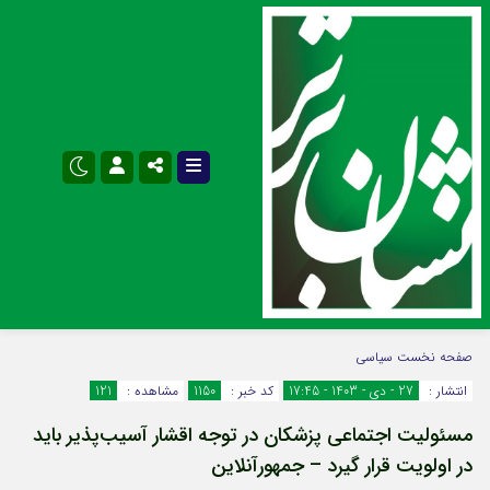
نام کاربری یا نشانی ایمیل
اینستاگرام
تلگرام
صفحه نخست
سیاسی
انتشار :
27 - دی - 1403 - 17:45
کد خبر :
1150
مشاهده :
121
سروش
ایتا
مسئولیت اجتماعی پزشکان در توجه اقشار آسیب‌پذیر باید
رمز عبور
آپارات
اپلیکیشن
در اولویت قرار گیرد – جمهورآنلاین