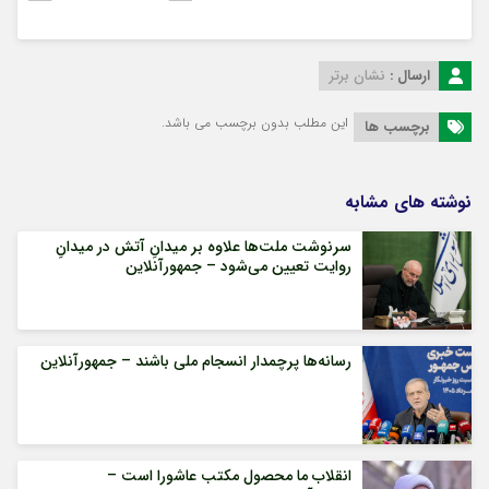
ارسال :
نشان برتر
این مطلب بدون برچسب می باشد.
برچسب ها
نوشته های مشابه
سرنوشت ملت‌ها علاوه بر میدانِ آتش در میدانِ
روایت تعیین می‌شود – جمهورآنلاین
رسانه‌ها پرچمدار انسجام ملی باشند – جمهورآنلاین
انقلاب ما محصول مکتب عاشورا است –