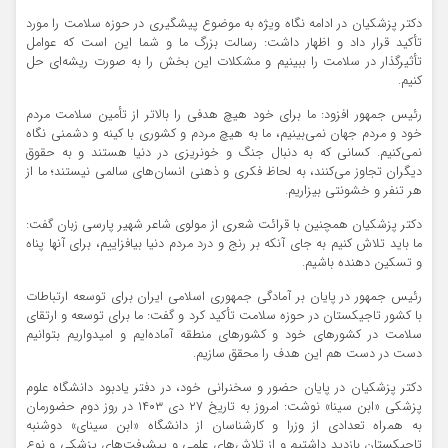
دکتر پزشکیان در ادامه نگاه ویژه به موضوع پیشگیری در حوزه سلامت را مورد
تأکید قرار داد و اظهار داشت: رسالت بزرگ ما و شما این است که عوامل
تأثیرگذار در سلامت را ببینیم و مشکلات این بخش را به صورت ریشه‌ای حل
کنیم.
رئیس جمهور افزود: ما برای خود هیچ هدفی را بالاتر از تأمین سلامت مردم
خود و مردم جهان نمی‌بینیم، ما به هیچ مردم و کشوری با کینه و دشمنی نگاه
نمی‌کنیم. کسانی که به دنبال جنگ و خونریزی در دنیا هستند و به حقوق
دیگران تجاوز می‌کنند، به لحاظ فکری و ذهنی انسان‌های سالمی نیستند؛ ما از
هر تنفر و خشونتی بیزاریم.
دکتر پزشکیان همچنین با قرائت شعری از مولوی شاعر شهیر پارسی زبان گفت:
ما باید تلاش کنیم به جای آنکه بر رنج و درد مردم دنیا بیافزاییم، برای آنها پناه
و تسکین دهنده باشیم.
رئیس جمهور در پایان بر آمادگی جمهوری اسلامی ایران برای توسعه ارتباطات
با کشور تاجیکستان در حوزه سلامت تأکید کرد و گفت: ما برای توسعه و ارتقای
سلامت در کشورهای خود و کشورهای منطقه آماده‌ایم و امیدواریم بتوانیم
دست در دست هم این هدف را محقق سازیم.
دکتر پزشکیان در پایان حضور و سخنرانی خود، در دفتر یادبود دانشگاه علوم
پزشکی «ابن سینا» نوشت: امروز به تاریخ ۲۷ دی ۱۴۰۳ در روز دوم حضورمان
به همراه تعدادی از وزرا و کارشناسان از دانشگاه «ابن سینای» دوشنبه
تاجیکستان بازدید داشتیم و از تلاش‌های علمی و پیشرفت‌های پزشکی و نوع