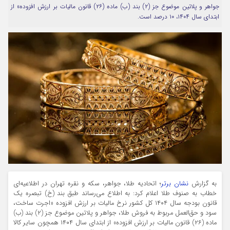
جواهر و پلاتین موضوع جز (۲) بند (ب) ماده (۲۶) قانون مالیات بر ارزش افزوده» از
مرا به خاطر بسپار
ابتدای سال ۱۴۰۴، ۱۰ درصد است.
Forget Password
به گزارش
نشان برتر
؛ اتحادیه طلا، جواهر، سکه و نقره تهران در اطلاعیه‌ای
خطاب به صنوف طلا اعلام کرد: به اطلاع می‌رساند طبق بند (خ) تبصره یک
قانون بودجه سال ۱۴۰۴ کل کشور نرخ مالیات بر ارزش افزوده «اجرت ساخت،
سود و حق‌العمل مربوط به فروش طلا، جواهر و پلاتین موضوع جز (۲) بند (ب)
ماده (۲۶) قانون مالیات بر ارزش افزوده» از ابتدای سال ۱۴۰۴ همچون سایر کالا