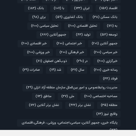
اقتصاد
(156)
ایران
(133)
با
(107)
بانک
(183)
بانک مسکن
(38)
بانک کشاورزی
(59)
برای
(98)
به
(121)
تحلیل اقتصادی
(200)
تحلیل سیاسی
(200)
توسعه
(54)
تولید
(43)
جمهورآنلاین
(666)
جمهور آنلاین
(201)
خبر اجتماعی
(200)
خبر اقتصادی
(200)
خبر سیاسی
(200)
خبر فرهنگی
(200)
خبر ورزشی
(200)
خبرگزاری
(200)
در
(290)
ذوب‌آهن اصفهان
(61)
رسانه خبری
(200)
سال
(37)
شد
(79)
صادرات
(39)
فولاد
(34)
مدیریت روابط‌عمومی و امور بین‌الملل سازمان منطقه آزاد انزلی
(49)
مصاحبه اختصاصی
(200)
ملی
(37)
مناطق
(73)
منطقه
(35)
نشان برتر
(422)
نشان برتر آنلاین
(122)
وقایع نیوز
(63)
پایگاه خبری، جمهور آنلاین، سیاسی،اجتماعی، ورزشی ، فرهنگی،اقتصادی
(124)
کشور
(48)
گزارش ویژه
(200)