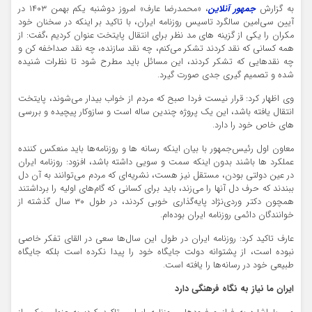
به گزارش
جمهور آنلاین
، «محمدرضا عارف» امروز دوشنبه یکم بهمن ۱۴۰۳ در
آیین سی‌امین سالگرد تاسیس روزنامه ایران، با تاکید بر اینکه در سخنان خود
مکران را یکی از گزینه های مد نظر برای انتقال پایتخت عنوان کردیم ،گفت: از
همه کسانی که نقد کردند تشکر می‌کنم، چه نقد سازنده، چه نقد صداخفه کن و
چه نقدهایی که تشکر کردند، این مسائل باید مطرح شود تا نظرات شنیده
شده و تصمیم گیری جدی صورت گیرد.
وی اظهار کرد: قرار نیست فردا صبح که مردم از خواب بیدار می‌شوند، پایتخت
انتقال یافته باشد، این یک پروژه چندین ساله است و سازوکار پیچیده و بررسی
های خاص خود را دارد.
معاون اول رئیس‌جمهور با بیان اینکه رسانه ها و روزنامه‌ها باید منعکس کننده
عملکرد ها باشند بدون اینکه سمت و سویی داشته باشد، افزود: روزنامه ایران
در عین دولتی بودن، مستقل نیز هست، نشریه‌ای که مردم می‌توانند به آن دل
ببندند که حرف دل آنها را می‌زند، باید برای کسانی که گام‌های اولیه را برداشتند
همچون دکتر وردی‌نژاد پایه‌گذاری خوبی کردند، در طول ۳۰ سال گذشته از
خوانندگان دائمی روزنامه ایران بوده‌ام.
عارف تاکید کرد: روزنامه ایران در طول این سال‌ها سعی در القای تفکر خاصی
نبوده است، از پشتوانه دولت جایگاه خود را پیدا نکرده است بلکه جایگاه
طبیعی خود در رسانه‌ها را یافته است.
ایران ما نیاز به نگاه فرهنگی دارد