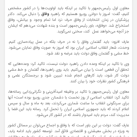
معاون اول رئیس‌جمهور با تاکید بر اینکه باید اولویت‌ها را در کشور مشخص
کنیم، گفت: امروز با دولتی روبرو هستیم که راهبرد
وفاق
را دنبال می‌کند. دکتر
پزشکیان در زمان انتخابات از وفاق حرف نزد اما تمام وجود و بیانش، وفاق
استخراج شد. «وفاق»، باور رئیس‌جمهور است و بنده شهادت می‌دهم که ایشان
جز آنچه می‌خواهد عمل کند، سخنی نمی‌گوید.
عارف افزود: باید گفتمان وفاق را نه در حرف بلکه در عمل پیاده‌سازی کنیم.
وحدت، شعار انقلاب اسلامی ایران بود که امروز به صورت وفاق نمایان می‌شود.
خط مشی و گفتمان وفاق دولت باید عرضه و نقد شود.
وی با تاکید بر اینکه وعده دادن راهبرد دولت نیست، تاکید کرد: وعده‌هایی که
تحقق آن قطعی است را بیان می‌کنیم. باید روی راهبردها، گفتمان و خط مشی
دولت کار شود، باید کارهای انجام شده تبیین شود و برجستگان علمی و
فرهنگی کشور نظرات خود را بیان کنند.
معاون اول رئیس‌جمهور با تاکید بر وظیفه امیدآفرینی و نگرانی‌زدایی رسانه‌ها،
تاکید کرد: انقلاب اسلامی از روز نخست با دشمنان جدی روبرو بوده است؛ آنها
برای سرنگونی انقلاب ما ساعت شماری می‌کردند، بعد به ماه و سال و سپس
اعلام کردند که باید جمهوری اسلامی ایران را تحمل کرد. رسانه باید این فضا را
مدیریت کند، مردم باید امیدوار باشند که در کشور کار می‌شود.
عارف گفت: دولت بر این باور است که با وفاق و اجماع می‌توان بر مسائل کشور
به ویژه در بخش معیشتی و اقتصادی فائق آمد. توسعه کشور باید ادامه یابد،