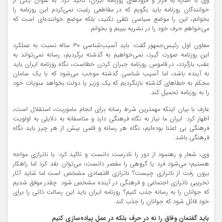
وی با اشاره به فراز و فرودهای روزنامه ایران، تاکید کرد: به عنوان یکی از
خوانندگان روزنامه باید بگویم که در مقاطعی رغبت نمی‌کردم این روزنامه را
بخوانم، این را موضع سیاسی تلقی نکنید، بلکه موضع خواننده‌ای است که
می‌خواهم حرف خود را در نشریه ببینم و بخوانم.
معاون اول رئیس‌جمهور گفت: باید آسیب‌شناسی ۳۰ ساله نسبت به عملکرد
این روزنامه صورت گیرد، نمی‌خواهیم به گذشته برگردیم، رسانه نمی‌تواند به
عقب بازگردد، در قاموس روزنامه جبران کردن خطاست، نگاه روزنامه ایران باید
به آینده باشد، اما آسیب شناسی گذشته موجب می‌شود که با یک سامان
محکم به خطاهای گذشته بازنگردیم که یک وزیر یا دولت بخواهد منویات خود
را به روزنامه تحمیل کند.
عارف با بیان اینکه مهمترین شرط رسانه برای انجام ماموریت، استقلال است،
اظهار کرد: ایران ما نیاز به نگاه فرهنگی دارد و متاسفانه به دلایلی به اولویت
فرهنگی بی اعتنا بوده‌ایم، نگاه هر رسانه و قلمی بیش از هر چیز باید نگاه
فرهنگی باشد.
وی، شعار و رهنمود از دور را نادرست دانست و تاکید کرد: با ناترازی مواجه
هستیم؛ می‌شود فرد یا گروهی را مقصر دانست، می‌توان نقد کرد اما راهکار
برون رفت از ناترازی چیست؟ ناترازی اقتصادی مشخص است اما شاید آثار
تخریبی ناترازی اجتماعی و فرهنگی در آینده مشخص شود. چقدر موفق شدیم
که جوانان را به رسانه جذب کنیم؟ روزنامه ایران باید این رسالت ذاتی را برای
خود قائل شود که جوانان را جذب کند.
باید گفتمان وفاق را نه در حرف بلکه در عمل پیاده‌سازی کنیم