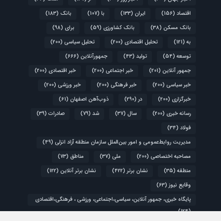
اقتصاد
(156)
ایران
(133)
با
(107)
بانک
(183)
بانک مسکن
(38)
بانک کشاورزی
(59)
برای
(98)
به
(121)
تحلیل اقتصادی
(200)
تحلیل سیاسی
(200)
توسعه
(54)
تولید
(43)
جمهورآنلاین
(666)
جمهور آنلاین
(201)
خبر اجتماعی
(200)
خبر اقتصادی
(200)
خبر سیاسی
(200)
خبر فرهنگی
(200)
خبر ورزشی
(200)
خبرگزاری
(200)
در
(290)
ذوب‌آهن اصفهان
(61)
رسانه خبری
(200)
سال
(37)
شد
(79)
صادرات
(39)
فولاد
(34)
مدیریت روابط‌عمومی و امور بین‌الملل سازمان منطقه آزاد انزلی
(49)
مصاحبه اختصاصی
(200)
ملی
(37)
مناطق
(73)
منطقه
(35)
نشان برتر
(422)
نشان برتر آنلاین
(122)
وقایع نیوز
(63)
پایگاه خبری، جمهور آنلاین، سیاسی،اجتماعی، ورزشی ، فرهنگی،اقتصادی
(124)
کشور
(48)
گزارش ویژه
(200)