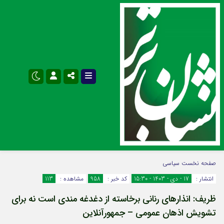
نام کاربری یا نشانی ایمیل
اینستاگرام
تلگرام
صفحه نخست
سیاسی
انتشار :
17 - دی - 1403 - 15:30
کد خبر :
958
مشاهده :
113
سروش
ایتا
ظریف: انذارهای رنانی برخاسته از دغدغه مندی است نه برای
رمز عبور
آپارات
اپلیکیشن
تشویش اذهان عمومی – جمهورآنلاین