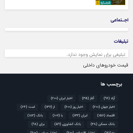
اجـتماعی
تبلیغات
تبلیغی برای نمایش وجود ندارد.
قیمت خودروهای داخلی
برچسب ها
آزاد
(96)
آغاز
(35)
اخبار ایران
(200)
اخبار جهان
(200)
اخبار روز
(200)
از
(137)
است
(64)
اقتصاد
(156)
ایران
(133)
با
(107)
بانک
(183)
بانک مسکن
(38)
بانک کشاورزی
(59)
برای
(98)
به
(121)
تحلیل اقتصادی
(200)
تحلیل سیاسی
(200)