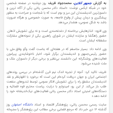
به گزارش
جمهور آنلاین
، محمدجواد ظریف
روز دوشنبه در صفحه شخصی
خود در شبکه ایکس نوشت: «‏استاد دکتر محسن رنانی یکی از آگاه ترین و
دلسوزترین اندیشمندان این مرز و بوم است که با شجاعت و صراحت به منظور
پیشگیری و درمان پیش از وقوع فاجعه، به صورت خصوصی و هرگاه ضرورت
باشد به شکل عمومی، هشدار می‌دهد.
وی افزود: انذارهایش برخاسته از دغدغه‌مندی است و نه برای تشویش اذهان.
حضور راهگشا و سازنده ایشان در شورای راهبری یکی از نمونه‌های مشارکت
مشفقانه ایشان است.
وی ادامه داد: بسیار متاسفم که در هفته‌ای که بناست گفت وگو وفاق ملی با
حضور رئیس‌جمهور و اندیشمندان برگزار شود، اخبار ناخوشایندی پیرامون
فعالیت‌های روشنگرانه این دانشمند بی‌نظیر و برخی دیگر از دلسوزان ملک و
ملت شنیده می‌شود.
ظریف تاکید کرد: آنچه از تجربه اندک نیم قرن گذشته‌ام در بررسی روندهای
اجتماعی ایران و جهان دریافت کرده‌ام این است که برخورد با اظهارنظر و نقد
اندیشمندان مشفق راه را برای تشویش افکار عمومی توسط تندروهای منفعت
طلب باز می‌کند. از این رو، امیدوارم با درایت ریاست محترم قوه قضائیه و
دستگاه‌های امنیتی استاد دکتر محسن رنانی فعالیت‌های نیک‌اندیشانه خود را
ادامه دهد.»
سایت رسمی محسن رنانی، پژوهشگر اقتصاد و استاد
دانشگاه اصفهان
روز
گذشته ۱۶ دی خبر داد که مرجع قضایی برخی مطالب این پژوهشگر را مجرمانه