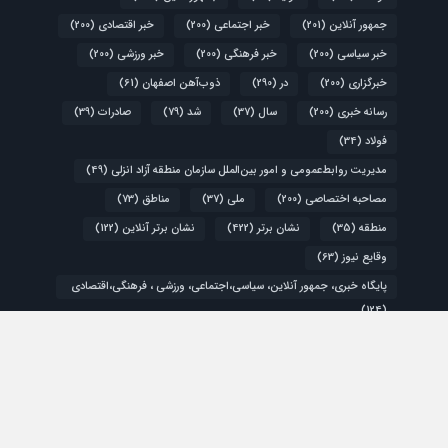
جمهور آنلاین
(201)
خبر اجتماعی
(200)
خبر اقتصادی
(200)
خبر سیاسی
(200)
خبر فرهنگی
(200)
خبر ورزشی
(200)
خبرگزاری
(200)
در
(290)
ذوب‌آهن اصفهان
(61)
رسانه خبری
(200)
سال
(37)
شد
(79)
صادرات
(39)
فولاد
(34)
مدیریت روابط‌عمومی و امور بین‌الملل سازمان منطقه آزاد انزلی
(49)
مصاحبه اختصاصی
(200)
ملی
(37)
مناطق
(73)
منطقه
(35)
نشان برتر
(422)
نشان برتر آنلاین
(122)
وقایع نیوز
(63)
پایگاه خبری، جمهور آنلاین، سیاسی،اجتماعی، ورزشی ، فرهنگی،اقتصادی
(124)
کشور
(48)
گزارش ویژه
(200)
اقتصادی
سیاسی
فرهنگی و هنری
ورزشی