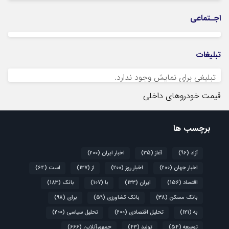
اجـتماعی
تبلیغات
تبلیغی برای نمایش وجود ندارد.
قیمت خودروهای داخلی
برچسب ها
آزاد
(96)
آغاز
(35)
اخبار ایران
(200)
اخبار جهان
(200)
اخبار روز
(200)
از
(137)
است
(64)
اقتصاد
(156)
ایران
(133)
با
(107)
بانک
(183)
بانک مسکن
(38)
بانک کشاورزی
(59)
برای
(98)
به
(121)
تحلیل اقتصادی
(200)
تحلیل سیاسی
(200)
توسعه
(54)
تولید
(43)
جمهورآنلاین
(666)