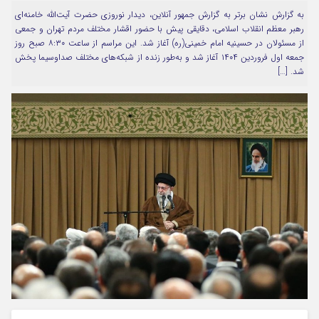
به گزارش نشان برتر به گزارش جمهور آنلاین، دیدار نوروزی حضرت آیت‌الله خامنه‌ای
مرا به خاطر بسپار
رهبر معظم انقلاب اسلامی، دقایقی پیش با حضور اقشار مختلف مردم تهران و جمعی
از مسئولان در حسینیه امام خمینی(ره) آغاز شد. این مراسم از ساعت ۸:۳۰ صبح روز
جمعه اول فروردین ۱۴۰۴ آغاز شد و به‌طور زنده از شبکه‌های مختلف صداوسیما پخش
شد. […]
Forget Password