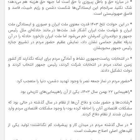
*
در مبارزه حق و باطل پیروزی با حق است اما جبهه حق هزینه هم می‌دهد؛
شک نکنید سرانجام این ایستادگی‌ها شکست دشمن و رژیم خبیث، فاسد و
فاسق صهیونیستی است.
*
در این حوادث تلخ ۱۴۰۳ قدرت معنوی ملت ایران و صبوری و ایستادگی ملت
ایران و شهامت ملت ایران آشکار شد. ملت‌ها در مانند حادثه‌ای مثل رئیس
جمهور و دولتمردان کمرشان خم می‌شود اما ملت ایران بازخورد حادثه را در آن
بدرقه عظیم حماسی نشان داد، نمایش عظیم حضور مردم در تشییع جنازه
رئیس جمهور محبوبشان.
*
در انتخابات ریاست‌جمهوری نشاط و آمادگی مردم برای اینکه نگذارند کار کشور
زمین نماند، مردم در انتخابات شرکت کردند، رئیس جمهور انتخاب کردند و
دولت تشکیل دادند.
*
حضور مردم در نماز جمعه نصر با وجود تهدید دشمن، دنیا را متعجب کرد.
*
راهپیمایی ۲۲ بهمن سال ۱۴۰۳، یکی از آن راهپیمایی‌های تاریخی بود.
*
رشادت‌ها و حضور ملت و دفاع آن‌ها از نظام در سال گذشته در حالی بود که
مشکلات اقتصادی آنان را احاطه کرده بود؛ با وجود مشکلات اقتصادی مردم وارد
میدان شدند از نظام دفاع کردند.
*
در سال گذشته مردم در میدان کار و پیشرفت کم نگذاشتند؛ تولید یکی از
کلیدهای اصلی اصلاح معیشت است.