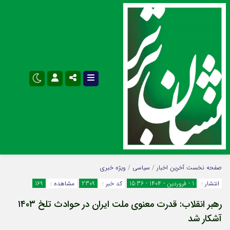
نام کاربری یا نشانی ایمیل
اینستاگرام
تلگرام
صفحه نخست
آخرین اخبار
/
سیاسی
/
ویژه خبری
انتشار :
1 - فروردین - 1404 - 15:36
کد خبر :
2309
مشاهده :
169
سروش
ایتا
رهبر انقلاب: قدرت معنوی ملت ایران در حوادث تلخ ۱۴۰۳
رمز عبور
آپارات
اپلیکیشن
آشکار شد