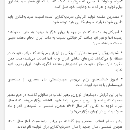
*
مردم و دولت تا جایی که می‌توانند کمک کنند به تحقق شعار سرمایه‌گذاری
برای تولید و هر کدام به وظایف خود عمل کنند.
*
مهمترین مقدمه تولید افزایش سرمایه‌گذاری است؛ امنیت سرمایه‌گذاری باید
تأمین شود/ فرآیند سرمایه‌گذاری باید کوتاه شود.
*
آمریکایی‌ها بدانند که در مواجهه با ایران هرگز با تهدید به جایی نخواهند
رسید؛ آنها و غیر آنها بدانند اگر خباثتی نسبت به ملت ایران انجام دهند، سیلی
سخت خواهند خورد.
*
اشتباه بزرگی را سیاستمداران آمریکایی و اروپایی می‌کنند که مراکز مقاومت در
منطقه را می‌گذارند نیروهای نیابتی ایران و به آنها اهانت می‌کنند؛ ملت یمن
انگیزه دارد، مراکز مقاومت در کشورهای منطقه انگیزه دارند، ایران نایب لازم
ندارد.
*
امروز خباثت‌های رژیم بی‌رحم صهیونیستی دل بسیاری از ملت‌های
غیرمسلمان را به درد آورده است.
بنا بر این گزارش، دیدارهای نوروزی رهبر انقلاب در سالهای گذشته در حرم مطهر
حضرت ثامن‌الحجج علی‌‌بن موسی‌ الرضا علیهما السّلام برگزار می‌شد که امسال
نیز با توجه به تقارن آغاز سال ۱۴۰۴ هجری شمسی با شب‌های قدر و ماه
مبارک رمضان در تهران برگزار می‌شود.
رهبر معظم انقلاب اسلامی روز گذشته در پیامی به‌مناسبت آغاز سال ۱۴۰۴
هجری شمسی، سال جدید را سال «سرمایه‌گذاری برای تولید» نام نهادند.