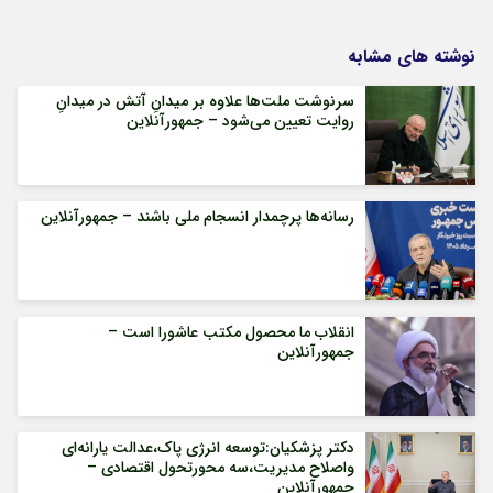
نوشته های مشابه
سرنوشت ملت‌ها علاوه بر میدانِ آتش در میدانِ
روایت تعیین می‌شود – جمهورآنلاین
رسانه‌ها پرچمدار انسجام ملی باشند – جمهورآنلاین
انقلاب ما محصول مکتب عاشورا است –
جمهورآنلاین
دکتر پزشکیان:توسعه انرژی پاک،عدالت یارانه‌ای
واصلاح مدیریت،سه محورتحول اقتصادی –
جمهورآنلاین