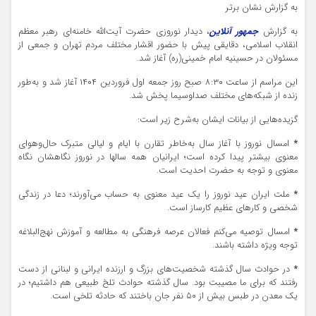
به گزارش نشان برتر
به گزارش
جمهور آنلاین
، دیدار نوروزی حضرت آیت‌الله خامنه‌ای رهبر معظم
انقلاب اسلامی، دقایقی پیش با حضور اقشار مختلف مردم تهران و جمعی از
مسئولان در حسینیه امام خمینی(ره) آغاز شد.
این مراسم از ساعت ۸:۳۰ صبح روز جمعه اول فروردین ۱۴۰۴ آغاز شد و به‌طور
زنده از شبکه‌های مختلف صداوسیما پخش شد.
گزیده‌هایی از بیانات ایشان به‌شرح زیر است:
*
امسال نوروز با آغاز سال به‌خاطر تقارن با ایام و لیالی متبرک حال‌وهوای
معنوی بیشتر پیدا کرده است؛ ایرانیان همه سالها در نوروز نگاهشان نگاه
معنوی و توجه به حضرت احدیت است.
*
ملت ایران عید نوروز را یک عید معنوی به حساب می‌آورند؛ دعا در زندگی
شخصی و کارهای عظیم کارساز است.
*
امسال توصیه می‌کنم فعالان عرصه فرهنگی به مطالعه و آموزش نهج‌البلاغه
توجه ویژه داشته باشند.
*
در حوادث سال گذشته شخصیت‌های بزرگ و ارزنده ایرانی و لبنانی از دست
رفتند که برای ما مصیبت بود. سال گذشته حوادث تلخ طبیعی هم داشتیم؛ در
یک معدن در طبس بیش از ۵۰ نفر جان باختند که حادثه تلخی است.