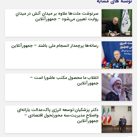
نوشته های مشابه
سرنوشت ملت‌ها علاوه بر میدانِ آتش در میدانِ
روایت تعیین می‌شود – جمهورآنلاین
رسانه‌ها پرچمدار انسجام ملی باشند – جمهورآنلاین
انقلاب ما محصول مکتب عاشورا است –
جمهورآنلاین
دکتر پزشکیان:توسعه انرژی پاک،عدالت یارانه‌ای
واصلاح مدیریت،سه محورتحول اقتصادی –
جمهورآنلاین