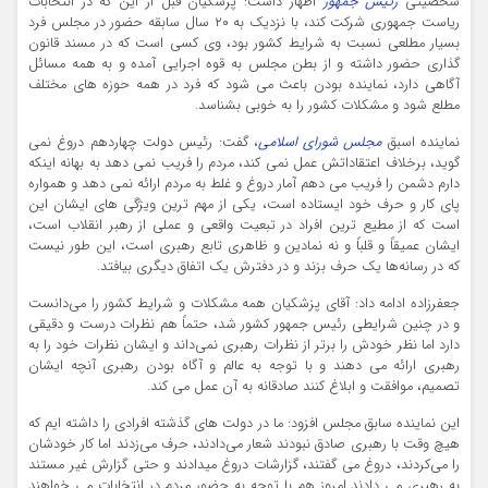
شخصیتی
رئیس جمهور
اظهار داشت: پزشکیان قبل از این که در انتخابات
ریاست جمهوری شرکت کند، با نزدیک به ۲۰ سال سابقه حضور در مجلس فرد
بسیار مطلعی نسبت به شرایط کشور بود، وی کسی است که در مسند قانون
گذاری حضور داشته و از بطن مجلس به قوه اجرایی آمده و به همه مسائل
آگاهی دارد، نماینده بودن باعث می شود که فرد در همه حوزه های مختلف
مطلع شود و مشکلات کشور را به خوبی بشناسد.
نماینده اسبق
مجلس شورای اسلامی
، گفت: رئیس دولت چهاردهم دروغ نمی
گوید، برخلاف اعتقاداتش عمل نمی کند، مردم را فریب نمی دهد به بهانه اینکه
دارم دشمن را فریب می دهم آمار دروغ و غلط به مردم ارائه نمی دهد و همواره
پای کار و حرف خود ایستاده است، یکی از مهم ترین ویژگی های ایشان این
است که از مطیع ترین افراد در تبعیت واقعی و عملی از رهبر انقلاب است،
ایشان عمیقاً و قلباً و نه نمادین و ظاهری تابع رهبری است، این طور نیست
که در رسانه‌ها یک حرف بزند و در دفترش یک اتفاق دیگری بیافتد.
جعفرزاده ادامه داد: آقای پزشکیان همه مشکلات و شرایط کشور را می‌دانست
و در چنین شرایطی رئیس جمهور کشور شد، حتماً هم نظرات درست و دقیقی
دارد اما نظر خودش را برتر از نظرات رهبری نمی‌داند و ایشان نظرات خود را به
رهبری ارائه می دهند و با توجه به عالم و آگاه بودن رهبری آنچه ایشان
تصمیم، موافقت و ابلاغ کنند صادقانه به آن عمل می کند.
این نماینده سابق مجلس افزود: ما در دولت های گذشته افرادی را داشته ایم که
هیچ وقت با رهبری صادق نبودند شعار می‌دادند، حرف می‌زدند اما کار خودشان
را می‌کردند، دروغ می گفتند، گزارشات دروغ میدادند و حتی گزارش غیر مستند
به رهبری می دادند امروز هم با توجه به حضور مردم در انتخابات می خواهند