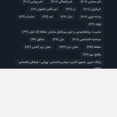
خبر سیاسی
(200)
خبر فرهنگی
(200)
خبر ورزشی
(200)
خبرگزاری
(200)
در
(290)
ذوب‌آهن اصفهان
(61)
رسانه خبری
(200)
سال
(37)
شد
(79)
صادرات
(39)
فولاد
(34)
مدیریت روابط‌عمومی و امور بین‌الملل سازمان منطقه آزاد انزلی
(49)
مصاحبه اختصاصی
(200)
ملی
(37)
مناطق
(73)
منطقه
(35)
نشان برتر
(422)
نشان برتر آنلاین
(122)
وقایع نیوز
(63)
پایگاه خبری، جمهور آنلاین، سیاسی،اجتماعی، ورزشی ، فرهنگی،اقتصادی
(124)
کشور
(48)
گزارش ویژه
(200)
اقتصادی
سیاسی
فرهنگی و هنری
ورزشی
تمام حقوق مادی و معنوی این سایت متعلق به نشان برتر می باشد و استفاده از مطالب
با ذکر منبع بلامانع است.