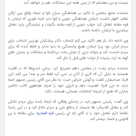
نیست و من مطمئنم که از پس همه این مشکلات هم بر خواهد آمد.
نماینده سابق مجلس با تاکید بر هماهنگی سران قوا و ایجاد وفاق بین ارکان
نظام، اظهار داشت: ایشان هماهنگی خوبی با قوا دارد البته طوری که ایشان با
قوه مقننه تعامل کرد جواب خوبی از قوه مقننه نگرفت و نمایندگان باید تعامل
بیشتری با ایشان داشته باشند.
وی ادامه داد: باز هم تاکید می کنم انتخاب دکتر پزشکیان بهترین انتخاب برای
مردم ایران بود زیرا ایشان هیچ وابستگی به دنیا ندارد و فقط آمده که برای
مردم خدمت کند و بتواند باری از دوش ملت برداشته و مشکلات و بحران های
کهنه به ارث رسیده از دولت های قبل را حل کند.
نماینده مردم رشت در مجلس دهم تصریح کرد: برخی تندروها که در اقلیت
هستند به دلیل آن که کاری از آنان بر نمی آید فقط سر و صدا می کنند این
افراد صدایشان کلفت و گوش خراش است به نظر من آقای رئیس جمهور اصلا
نباید به این افراد اهمیت دهد و انرژِی خود را صرف هیاهوی کاذب خالص
سازان که هنوز از نتیجه انتخابات عصبانی هستند، نکند.
وی گفت: رئیس جمهور باید در راستای وفاقی که ایجاد شده برای مردم تلاش
کند و مقابل قلدرمآب ها بایستد از منافع ملی و مردم دفاع کند و در این راستا
تقاضا دارم تعامل خود را با آقای اژه ای رئیس
قوه قضاییه
برای مقابله با بی
قانونی و فساد بیشتر کند.