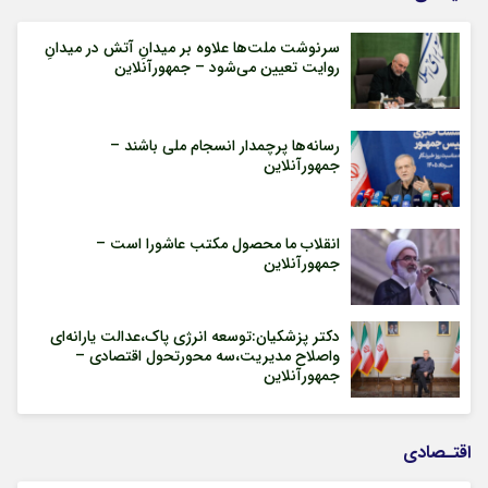
سرنوشت ملت‌ها علاوه بر میدانِ آتش در میدانِ
روایت تعیین می‌شود – جمهورآنلاین
رسانه‌ها پرچمدار انسجام ملی باشند –
جمهورآنلاین
انقلاب ما محصول مکتب عاشورا است –
جمهورآنلاین
دکتر پزشکیان:توسعه انرژی پاک،عدالت یارانه‌ای
واصلاح مدیریت،سه محورتحول اقتصادی –
جمهورآنلاین
اقتـصادی