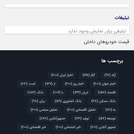
تبلیغات
تبلیغی برای نمایش وجود ندارد.
قیمت خودروهای داخلی
برچسب ها
آزاد
(96)
آغاز
(35)
اخبار ایران
(200)
اخبار جهان
(200)
اخبار روز
(200)
از
(137)
است
(64)
اقتصاد
(156)
ایران
(133)
با
(107)
بانک
(183)
بانک مسکن
(38)
بانک کشاورزی
(59)
برای
(98)
به
(121)
تحلیل اقتصادی
(200)
تحلیل سیاسی
(200)
توسعه
(54)
تولید
(43)
جمهورآنلاین
(666)
جمهور آنلاین
(201)
خبر اجتماعی
(200)
خبر اقتصادی
(200)