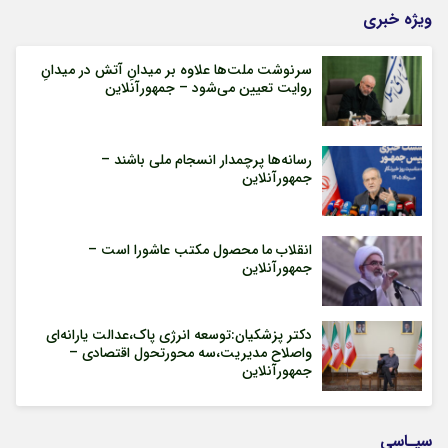
ویژه خبری
سرنوشت ملت‌ها علاوه بر میدانِ آتش در میدانِ
روایت تعیین می‌شود – جمهورآنلاین
رسانه‌ها پرچمدار انسجام ملی باشند –
جمهورآنلاین
انقلاب ما محصول مکتب عاشورا است –
جمهورآنلاین
دکتر پزشکیان:توسعه انرژی پاک،عدالت یارانه‌ای
واصلاح مدیریت،سه محورتحول اقتصادی –
جمهورآنلاین
سیـاسی