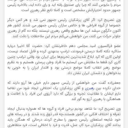
مردم را مایوس کنند که چرا پای صندوق رفته اید و رای داده اید، بالاخره رئیس
جمهور حدود اختیاراتش مشخص است و کاملا تابع نظر رهبری است.
وی تصریح کرد: اگر آقای پزشکیان رئیس جمهور نمی شد و هر کس دیگر
خصوصا از گروه افراطی ها و خالص سازان رئیس جمهور می شدند کشور هم
اکنون دگرگون میشد این ها مطیع واقعی رهبری نیستند بلکه ده گام از رهبری
جلوتر حرکت می کنند، من خواهش می‌کنم مردم این ملاحظات را دقت کنند.
عضو فراکسیون امید مجلس دهم خاطرنشان کرد: حضرت آقا اخیرا درباره
مذاکره نکته‌ کاملا درستی فرمودند، ترامپ بدعهدی کرده و قابل اعتماد نیست،
اولین کاری که کرد ابلاغ شدیدترین تحریم‌ها برای ایران بود وقتی ترامپ چنین
کاری کرد قطعا ما مقابلش می ایستیم ما افراد وطن پرستی هستیم و به نظرم
موضع رهبر انقلاب کاملا موضع درستی بود و اقتدار ایران را به خوبی به
بدخواهان و دشمنان ایران نشان داد.
جعفرزاده گفت: من خواهشی از رئیس جمهور دارم خیلی ها آرزو دارند که
خدای نکرده بین
رهبری
و آقای پزشکیان یک اختلافی ایجاد شود من تقاضا
دارم ایشان با عقلانیت تجربه و بزرگی که دارد آرزوی این افراد را با اطاعت و
هماهنگی با رهبری آرزو به گور کند.
وی تصریح کرد: ما شاهد بودیم برخی افراد و گروه ها که همواره بدنبال ایجاد
تفرقه و اختلاف افکنی در کشور هستند،چه قدر ذوق زده شدند و در رسانه های
خود شایعه استعفای رئیس جمهور را مطرح کردند درحالی که همگان باید
بدانند آقای پزشکیان مرد کار، عمل، قدرت و فرد با اخلاقی است، فرد متظاهری