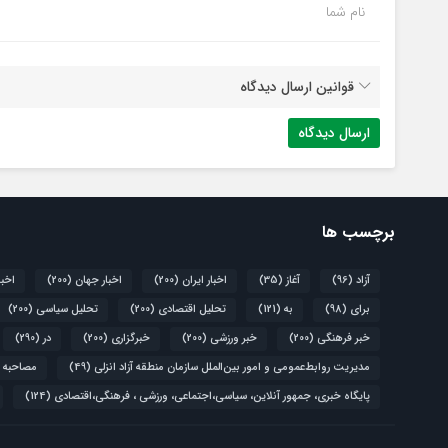
نام شما
قوانین ارسال دیدگاه
برچسب ها
آزاد
(96)
آغاز
(35)
اخبار ایران
(200)
اخبار جهان
(200)
اخبا
برای
(98)
به
(121)
تحلیل اقتصادی
(200)
تحلیل سیاسی
(200)
خبر فرهنگی
(200)
خبر ورزشی
(200)
خبرگزاری
(200)
در
(290)
مدیریت روابط‌عمومی و امور بین‌الملل سازمان منطقه آزاد انزلی
(49)
مصاحبه 
پایگاه خبری، جمهور آنلاین، سیاسی،اجتماعی، ورزشی ، فرهنگی،اقتصادی
(124)