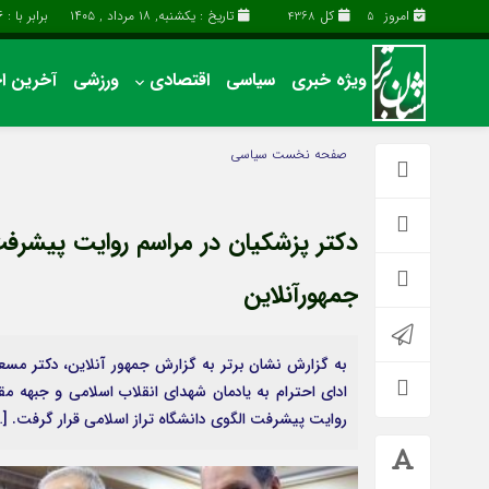
امروز
کل
تاریخ : یکشنبه, ۱۸ مرداد , ۱۴۰۵
برابر با : Sunday - 9 - August - 2026
4368
5
ویژه خبری
سیاسی
اقتصادی
ورزشی
آخرین اخ
آخرین اخبار
چند رسانه
صفحه نخست
سیاسی
اقتصادی
گالری فیلم
سیاسی
گالری عکس
دکتر پزشکیان در مراسم روایت پیشرفت
فرهنگی و هنری
حساب مشتری
جمهورآنلاین
به گزارش نشان برتر به گزارش جمهور آنلاین، دکتر مس
ادای احترام به یادمان شهدای انقلاب اسلامی و جبهه م
روایت پیشرفت الگوی دانشگاه تراز اسلامی قرار گرفت. […