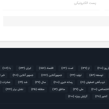
پست الکترونیکی
ر روز
(200)
از
(137)
است
(64)
اقتصاد
(156)
ایران
(133)
با
(107)
توسعه
(54)
تولید
(43)
جمهورآنلاین
(666)
جمهور آنلاین
(201)
خبر 
ذوب‌آهن اصفهان
(61)
رسانه خبری
(200)
سال
(37)
شد
(79)
صادرات
(39)
اختصاصی
(200)
ملی
(37)
مناطق
(73)
منطقه
(35)
نشان برتر
(422)
کشور
(48)
گزارش ویژه
(200)