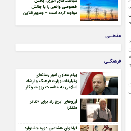
سیاست‌های انرژی، بخش
ی
خصوصی واقعی را با چالش
مواجه کرده است – جمهورآنلاین
ی
ب
مذهـبی
د
ن
،
فرهنگـی
،
پیام معاون امور رسانه‌ای
وتبلیغات وزارت فرهنگ و ارشاد
ن
اسلامی به مناسبت روز خبرنگار
ن
آرزوهای ایرج راد برای «تئاتر
متفکر»
فراخوان هشتمین دوره جشنواره