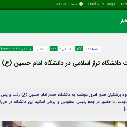
ساعت :
11:26:05
بار
دسترسی سریع
پیوندها
تماس با ما
گروه اقتصاد
مشاهده :
122
کد خبر :
966
انتشار :
17 - دی - 1403 - 23:44
پیوندهای سایت
گروه سیاسی
 دانشگاه تراز اسلامی در دانشگاه امام حسین (ع) 
سبد خريد
گروه فرهنگ
برگه دو ستونه
عود پزشکیان صبح امروز دوشنبه به دانشگاه جامع امام حسین (ع) رفت و پس ا
قاومت، با حضور در جمع رئیس، معاونین و برخی اساتید این دانشگاه در جریا
]