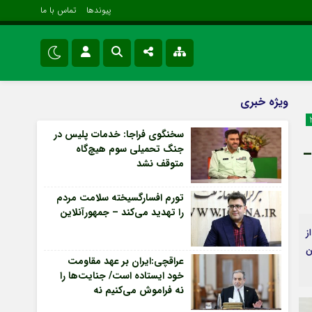
پیوندها
تماس با ما
ویژه خبری
نام کاربری یا نشانی ایمیل
اینستاگرام
ویژه خبری
اقتصادی
تلگرام
سخنگوی فراجا: خدمات پلیس در
سیاسی
جنگ تحمیلی سوم هیچ‌گاه
رمز عبور
–
سروش
فرهنگی و هنری
متوقف نشد
ایتا
تورم افسارگسیخته سلامت مردم
مرا به خاطر بسپار
آپارات
را تهدید می‌کند – جمهورآنلاین
ز
اپلیکیشن
ن
Forget Password
عراقچی:ایران بر عهد مقاومت
خود ایستاده است/ جنایت‌ها را
نه فراموش می‌کنیم نه
می‌بخشیم – جمهورآنلاین