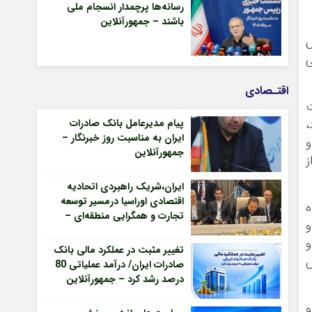
رسانه‌ها پرچمدار انسجام ملی
باشند – جمهورآنلاین
ی
اقتـصادی
ت
پیام مدیرعامل بانک صادرات
،
ایران به مناسبت روز خبرنگار –
و
جمهورآنلاین
ز
ایران،شریک راهبردی اتحادیه
اقتصادی اوراسیا درمسیر توسعه
ه
تجارت و همگرایی منطقه‌ای –
و
جمهورآنلاین
و
تغییر مثبت در عملکرد مالی بانک
ش
صادرات ایران/ درآمد عملیاتی 80
درصد رشد کرد – جمهورآنلاین
و