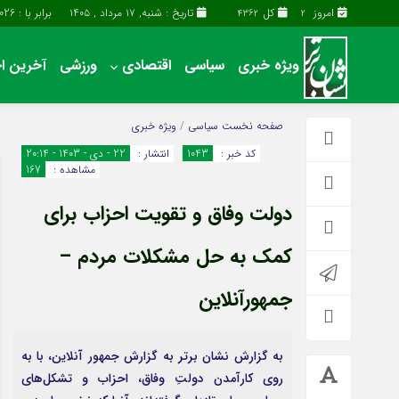
امروز
کل
تاریخ : شنبه, ۱۷ مرداد , ۱۴۰۵
برابر با : Saturday - 8 - August - 2026
4362
2
ویژه خبری
سیاسی
اقتصادی
ورزشی
آخرین اخ
آخرین اخبار
چند رسانه
صفحه نخست
سیاسی
/
ویژه خبری
اقتصادی
گالری فیلم
کد خبر :
1043
انتشار :
22 - دی - 1403 - 20:14
مشاهده :
167
سیاسی
گالری عکس
فرهنگی و هنری
حساب مشتری
دولت وفاق و تقویت احزاب برای
کمک به حل مشکلات مردم –
جمهورآنلاین
به گزارش نشان برتر به گزارش جمهور آنلاین، با به
روی کارآمدن دولتِ وفاق، احزاب و تشکل‌های