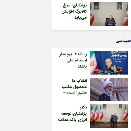
مدیریت،سه
پزشکیان: مبلغ
محورتحول
کالابرگ افزایش
اقتصادی –
می‌یابد
جمهورآنلاین
سیـاسی
رسانه‌ها پرچمدار
انسجام ملی
باشند –
جمهورآنلاین
انقلاب ما
محصول مکتب
عاشورا است –
جمهورآنلاین
دکتر
پزشکیان:توسعه
انرژی پاک،عدالت
یارانه‌ای واصلاح