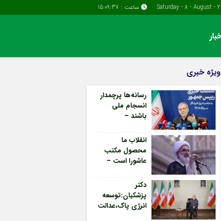
ساعت :
15:09:38
بار
دسترسی سریع
پیوندها
ویژه خبری
تماس با ما
گروه اقتصاد
رسانه‌ها پرچمدار
پیوندهای سایت
گروه سیاسی
انسجام ملی
سبد خريد
گروه فرهنگ
باشند –
جمهورآنلاین
برگه دو ستونه
انقلاب ما
محصول مکتب
عاشورا است –
جمهورآنلاین
دکتر
پزشکیان:توسعه
انرژی پاک،عدالت
یارانه‌ای واصلاح