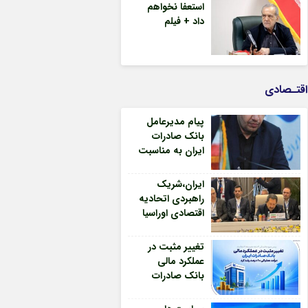
مدیریت،سه
استعفا نخواهم
محورتحول
داد + فیلم
اقتصادی –
جمهورآنلاین
اقتـصادی
پیام مدیرعامل
بانک صادرات
ایران به مناسبت
روز خبرنگار –
جمهورآنلاین
ایران،شریک
راهبردی اتحادیه
اقتصادی اوراسیا
درمسیر توسعه
تجارت و
تغییر مثبت در
همگرایی
عملکرد مالی
منطقه‌ای –
بانک صادرات
جمهورآنلاین
ایران/ درآمد
عملیاتی 80