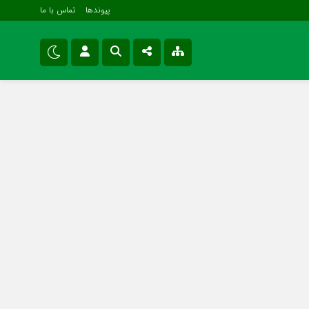
پیوندها
تماس با ما
ویژه خبری
نام کاربری یا نشانی ایمیل
اینستاگرام
اقتصادی
تلگرام
سیاسی
رمز عبور
سروش
فرهنگی و هنری
ایتا
مرا به خاطر بسپار
آپارات
اپلیکیشن
Forget Password