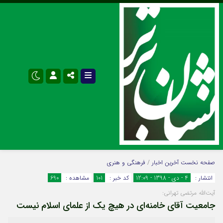
نام کاربری یا نشانی ایمیل
اینستاگرام
تلگرام
صفحه نخست
آخرین اخبار
/
فرهنگی و هنری
انتشار :
4 - دی - 1398 - 12:09
کد خبر :
101
مشاهده :
690
سروش
ایتا
آیت‌الله مرتضی تهرانی:
رمز عبور
آپارات
اپلیکیشن
جامعیت آقای خامنه‌ای در هیچ یک از علمای اسلام نیست