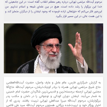
مرحوم آیت‌الله مرتضی تهرانی درباره رهبر معظم انقلاب گفته است: در این جامعیتی که
خدا این بزرگوار را رشد داده است، هیچ در بین علمای شیعه و اسلام نداریم. من
مرا به خاطر بسپار
این‌جور فکر می‌کنم که حق‌تعالی اراده فرموده که وجود ایشان را از دیگران متمایز کند و
با این همت عالی در این مسیر قرار بگیرد.
Forget Password
به گزارش خبرگزاری فارس، عالم عامل و عارف واصل، حضرت آیت‌الله‌العظمی
حاج شیخ مرتضی تهرانی همراه با برادر کوچک‌ترشان، مرحوم آیت‌الله حاج‌آقا
مجتبی تهرانی ازجمله برجسته‌ترین و قدیمی‌ترین شاگردان حضرت امام خمینی
به شمار می‌آیند. ایشان دوران کودکی و نوجوانی را در دامان و مکتب پدر
بزرگوارشان، مرحوم آیت‌الله میرزا عبدالعلی تهرانی تربیت یافتند. پدری که از
اخیار روزگار خود و تربیت‌شده بزرگانی همچون مرحوم آیت‌الله سید علی قاضی