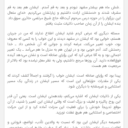
..شش ماه هم بیشتر مشهد نبودم و بعد به قم آمدم.. ایشان هم بعد به قم
مشرف شدند و خدمتشان ارادت داشتیم و زیارتشان می‌کردیم. خدای متعال
این بزرگوار را در حوزه درس مرحوم آیت‌الله حاج شیخ مرتضی حائری سوق داد.
بنده ایشان را از آن زمان صاحب ذاتیات مثبت یافتم.
مسئله دیگری که عرض کردم شاید ایشان اطلاع ندارند که من در جریان
هستم، خوابی بود که ایشان در مشهد دیدند و این خواب را به کسی که معروف
بود، خوب تعبیر می‌کند، عرضه کردند و جوابی که آن شخص داد ـ خدا
رحمتش کند. آدم خوبی بود و در تهران هم به منزل ما هم می‌آمد ـ یک تعبیر
اجمالی بود و به آقا عرض کرد که این رؤیای صادقه است و نشان می‌دهد آینده
فوق‌العاده دارید. آن روزها مرجع داشتیم، ولی به نظر معبّر نیامده بود که بالاتر از
مرجعیت هم هست.
پیدا بود که رؤیای صادقه است. ایشان خواب را گرفتند و اجمالاً کشف کردند که
یکی از مقدرات حق‌تعالی این است که مسیر ایشان در زندگی یک مسیر
استثنایی و غیرمشابه با دیگران شود.
یکی از ذاتیات ایشان که اشاره می‌کنم، بلندهمتی ایشان است. یعنی آن‌ قدر
این روح پاکیزه و لطیف و بزرگ است که وقتی ایشان این تعبیر را شنید، از آن
موقع تدریجاً خودش را برای فعلیت این منزلت آماده کرد و از این حرکت
اختصاصی و استثنایی هم هیچ غفلت نورزید.
خصیصه دیگر ایشان این بود که نسبت به والدین تأدب، تواضع، فروتنی و
اطاعت بسیار زیادی داشتند. خیلی زیاد که از عرفیت خارج است، به‌خصوص