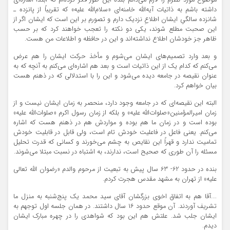
موضوع مورد نظرم را لازم می‌دانم بنده این طور فکر کرده‌ام که ابتدا اشاره‌ای
داشته باشم به ذاتیات آیه‌الله خامنه‌ای «سلام‌الله علیه» که تقریباً از پانزده ـ
شانزده سالگیِ ایشان اطلاعِ نزدیک دارم و تصورم بر این است که ایشان اگر از
این صحبت مطلع شوند، یکی دو نکته را تعجب خواهند کرد که بر حسب
ظاهر جز خودشان اطلاع نداشته‌اند و این در حافظه و اطلاعات‌ من هست.
و بعد وارد تصمیم‌های ایشان می‌شوم و مأخذ حرکت ایشان را هم عرض
می‌کنم که کدام ‌یک از این ذاتیات است و بعد هم اشاره‌‌ای می‌‌کنم به آنچه که به
عنوان نقیصه در جامعه دیده می‌شود و این را با استدلالی که در ذهنم هست
بیان خواهم کرد.
البته این نقیصه‌ای که در جامعه وجود دارد، منحصر به زمان ایشان نیست و از
زمان امیرالمؤمنین«صلوات‌الله علیه» و بلکه از زمان رسول اکرم «صلوات‌الله علیه»
بوده است و در زمان ما هم بوده و مواردش هم در ذهنم هست که اشاره
می‌کنم. یعنی فاعل در فاعلیت خودش تام است، ولی قابل در قابلیت خودش
تمامیت ندارد و قهراً این نقایص به چشم می‌خورند و کسانی که قدرت تحلیل
مسئله را آن‌ طوری که صحیح است، ندارند، به اشتباه در نسبت مبتلا می‌شوند.
بنده در حدود 62- 63 سال پیش به تبعیت از مرحوم والدم «رضوان الله تعالی
علیه» از تهران به مشهد مقدس هجرت کردم.
….آقا هم به اتفاق اخوی بزرگشان آقای سید محمد یک پنج‌شنبه به منزل ما
تشریف آوردند. آن موقع حدود ۱۶ سال داشتند. در همان جلسه اول توجهم به
ایشان جلب شد. علتش هم این بود که شواهدی را در چهره مبارک ایشان
دیدم.