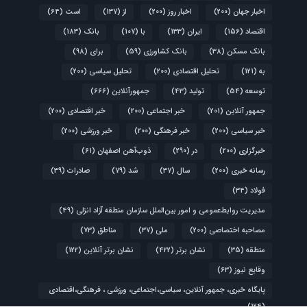
اخبار جهان
(200)
اخبار روز
(200)
از
(137)
است
(64)
اقتصاد
(156)
ایران
(133)
با
(107)
بانک
(183)
بانک مسکن
(38)
بانک کشاورزی
(59)
برای
(98)
به
(121)
تحلیل اقتصادی
(200)
تحلیل سیاسی
(200)
توسعه
(54)
تولید
(43)
جمهورآنلاین
(666)
جمهور آنلاین
(201)
خبر اجتماعی
(200)
خبر اقتصادی
(200)
خبر سیاسی
(200)
خبر فرهنگی
(200)
خبر ورزشی
(200)
خبرگزاری
(200)
در
(290)
ذوب‌آهن اصفهان
(61)
رسانه خبری
(200)
سال
(37)
شد
(79)
صادرات
(39)
فولاد
(34)
مدیریت روابط‌عمومی و امور بین‌الملل سازمان منطقه آزاد انزلی
(49)
مصاحبه اختصاصی
(200)
ملی
(37)
مناطق
(73)
منطقه
(35)
نشان برتر
(422)
نشان برتر آنلاین
(122)
وقایع نیوز
(63)
پایگاه خبری، جمهور آنلاین، سیاسی،اجتماعی، ورزشی ، فرهنگی،اقتصادی
(124)