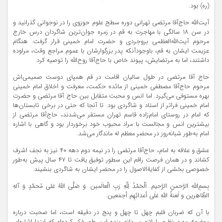
(ره) بود.
آیت‌الله حاج‌آقا مرتضی تهرانی دوره سطح علوم حوزوی را در نوجوانی گذرانید و
در سن ۱۸ سالگی با مهاجرت به قم در زمره جوان‌ترین شاگردان درس خارج
مرحوم آیت‌الله‌العظمی بروجردی و حضرت امام خمینی قرار گرفت. هنگام
عزیمت ایشان به قم، باوجودآنکه پدر بزرگوارشان با عموم مراجع وقت، مراوده
داشتند، اما به مرتضایش، پیوند خاص با حاج‌آقا روح‌الله را توصیه کرد.
حاج آقا مرتضی در طول سالیان اقامت در قم همپای دوست صمیمی‌اش
مرحوم حاج‌آقا مصطفی خمینی از مائده حکمت، معرفت و اخلاق امام خمینی
بهره مستوفی می‌گیرد. اما انس و محبت متقابل بین حاج آقا مرتضی و حضرت
امام خمینی فراتر از استاد و شاگردی بود. تا آنجا که حتی در برخی تابستان‌ها
که امام در روستای امام‌زاده قاسم تهران مستقر می‌شدند، حاج‌آقا مرتضی از
بیشترین انس و مجالست با مراد محبوب خود برخوردار بود و گاهی با اشاره
امام به‌طور شبانه‌روز در محضر معظم له ماندگار می‌شد.
عشق و علاقه به امام، حاج‌آقا مرتضی را در نیمه دوم دهه ۴۰ نیز به نجف اشرف
کشاند و در همان فرصت راقم این سطور توفیق یافت تا ۴۷ سال پیش به‌طور
خصوصی بخشی از کفایةالاصول را در محضر ایشان به شاگردی بنشیند.
بِسمِ‌اللّه الرَّحمنِ الرَّحیم. اَلْحَمْدُ لِلَّهِ رَبِ الْعالَمین. وَ صَلَّی اللهُ عَلی مُحمَّدٍ وَ آلهِ
الطّاهِرین و لَعنةُ اللهِ عَلَی أعدائِهِم أجمَعین.
با آن که ضربان قلبم چهل تا چهل و پنج در دقیقه است، اما صحبت درباره