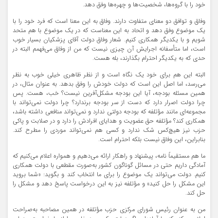
خود را با گروه‌ها، شخصیت‌ها و چهره‌ها وفق دهد.
وفاق و توافق دو معنای متفاوت دارند. وفاق به این معنا است که فرد خود را با
یک موضوع وفق دهد و اتحاد به این معناست که در یک موضوع با هم متحد
شویم و با یکدیگر همکاری کنیم. شعار وفاق دولت آقای پزشکیان بسیار خوب
است، اما متأسفانه اجرایش آن چیزی نیست که من از وفاق می‌فهمم البته در
حدی که به یکدیگر احترام بگذارند، بله هست.
البته این هم برای خود یک نگاه است و از نظر ظاهری خیلی خوب به نظر
می‌رسد، اما اصل این است که دولت خودش را وفق بدهد. به عنوان مثال، در
همین مسئله بودجه، آیا این بودجه مشکل‌آفرین نیست؟ خب، هست. پس
چرا دولت اصرار دارد که دست از سر بودجه برندارد؟ چرا دولت نمی‌تواند با
مجموعه‌ای مانند مؤتلفه که بودجه دولتی ندارد و نمی‌تواند منافعی داشته باشد،
همکاری کند؟ مؤتلفه حق عضویت و هدایای افرادش را دارد و در صلابت و پاکی
حزب نیز هیچ‌کس شک ندارد و کسی هم نمی‌تواند موردی را مطرح کند.
بنابراین، این وفاق نیست بلکه احترام است.
ما هم مستقیماً نامه، پیشنهاد و راهکار ارائه می‌دهیم و همواره اعلام می‌کنیم که
آمادگی داریم حتی در مسائل گوناگون کشور به‌صورت مقطعی با دولت همکاری
کنیم. دولت می‌تواند یک موضوع را برای ما انتخاب کند و بگوید: «شما بروید
این مشکل را حل کنید» و مؤتلفه نیز به این درخواست پاسخ دهد و مشکل را
حل کند.
من به عنوان رئیس شورای مرکزی حزب مؤتلفه در همین مصاحبه به‌صراحت