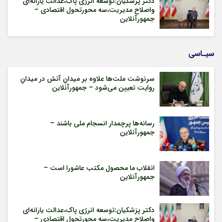
دکتر پزشکیان:توسعه انرژی پاک،عدالت یارانه‌ای
واصلاح مدیریت،سه محورتحول اقتصادی –
جمهورآنلاین
سیـاسی
سرنوشت ملت‌ها علاوه بر میدانِ آتش در میدانِ
روایت تعیین می‌شود – جمهورآنلاین
رسانه‌ها پرچمدار انسجام ملی باشند –
جمهورآنلاین
انقلاب ما محصول مکتب عاشورا است –
جمهورآنلاین
دکتر پزشکیان:توسعه انرژی پاک،عدالت یارانه‌ای
واصلاح مدیریت،سه محورتحول اقتصادی –