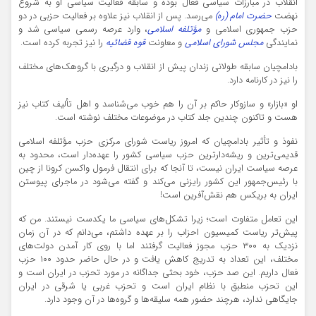
انقلاب در مبارزات سیاسی فعال بوده و سابقه فعالیت سیاسی او به شروع
نهضت
حضرت امام (ره)
می‌رسد. پس از انقلاب نیز علاوه بر فعالیت حزبی در دو
حزب جمهوری اسلامی و
مؤتلفه اسلامی
، وارد عرصه رسمی سیاسی شد و
نمایندگی
مجلس شورای اسلامی
و معاونت
قوه قضائیه
را نیز تجربه کرده است.
بادامچیان سابقه طولانی زندان پیش از انقلاب و درگیری با گروهک‌های مختلف
را نیز در کارنامه دارد.
او «بازار» و سازوکار حاکم بر آن را هم خوب می‌شناسد و اهل تألیف کتاب نیز
هست و تاکنون چندین جلد کتاب در موضوعات مختلف نوشته است.
نفوذ و تأثیر بادامچیان که امروز ریاست شورای مرکزی حزب مؤتلفه اسلامی
قدیمی‌ترین و ریشه‌دارترین حزب سیاسی کشور را عهده‌دار است، محدود به
عرصه سیاست ایران نیست، تا آنجا که برای انتقال فرمول واکسن کرونا از چین
با رئیس‌جمهور این کشور رایزنی می‌کند و گفته می‌شود در ماجرای پیوستن
ایران به بریکس هم نقش‌آفرین است!
این تعامل متفاوت است؛ زیرا تشکل‌های سیاسی ما یکدست نیستند. من که
پیش‌تر ریاست کمیسیون احزاب را بر عهده داشتم، می‌دانم که در آن زمان
نزدیک به ۳۰۰ حزب مجوز فعالیت گرفتند اما با روی کار آمدن دولت‌های
مختلف، این تعداد به تدریج کاهش یافت و در حال حاضر حدود ۱۰۰ حزب
فعال داریم. این صد حزب، خود بحثی جداگانه در مورد تحزب در ایران است و
این تحزب منطبق با نظام ایران است و تحزب غربی یا شرقی در ایران
جایگاهی ندارد، هرچند حضور همه سلیقه‌ها و گروه‌ها در آن وجود دارد.