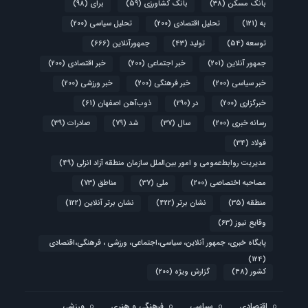
بانک مسکن
(38)
بانک کشاورزی
(59)
برای
(98)
به
(121)
تحلیل اقتصادی
(200)
تحلیل سیاسی
(200)
توسعه
(54)
تولید
(43)
جمهورآنلاین
(666)
جمهور آنلاین
(201)
خبر اجتماعی
(200)
خبر اقتصادی
(200)
خبر سیاسی
(200)
خبر فرهنگی
(200)
خبر ورزشی
(200)
خبرگزاری
(200)
در
(290)
ذوب‌آهن اصفهان
(61)
رسانه خبری
(200)
سال
(37)
شد
(79)
صادرات
(39)
فولاد
(34)
مدیریت روابط‌عمومی و امور بین‌الملل سازمان منطقه آزاد انزلی
(49)
مصاحبه اختصاصی
(200)
ملی
(37)
مناطق
(73)
منطقه
(35)
نشان برتر
(422)
نشان برتر آنلاین
(122)
وقایع نیوز
(63)
پایگاه خبری، جمهور آنلاین، سیاسی،اجتماعی، ورزشی ، فرهنگی،اقتصادی
(124)
کشور
(48)
گزارش ویژه
(200)
اقتصادی
سیاسی
فرهنگی و هنری
ورزشی