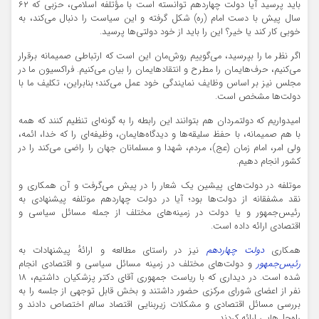
باید پرسید آیا دولت چهاردهم توانسته است با مؤتلفه اسلامی، حزبی که ۶۲
سال پیش با دست امام (ره) شکل گرفته و این سیاست را دنبال می‌کند، به
خوبی کار کند یا خیر؟ این را باید از خود دولتی‌ها پرسید.
اگر نظر ما را بپرسید، می‌گوییم روش‌مان این است که ارتباطی صمیمانه برقرار
می‌کنیم، حرف‌هایمان را مطرح و انتقادهایمان را بیان می‌کنیم. فراکسیون ما در
مجلس نیز بر اساس وظایف نمایندگی خود عمل می‌کند؛ بنابراین، تکلیف ما با
دولت‌ها مشخص است.
امیدواریم که دولتمردان هم بتوانند این رابطه را به گونه‌ای تنظیم کنند که همه
با هم صمیمانه، با حفظ سلیقه‌ها و دیدگاه‌هایمان، وظیفه‌ای را که خدا، ائمه،
ولی امر، امام زمان (عج)، مردم، شهدا و مسلمانان جهان را راضی می‌کند را در
کشور انجام دهیم.
موتلفه در دولت‌های پیشین یک شعار را در پیش می‌گرفت و آن همکاری و
نقد مشفقانه از دولت‌ها بود؛ آیا در دولت چهاردهم موتلفه پیشنهادی به
رئیس‌جمهور و یا دولت در زمینه‌های مختلف از جمله مسائل سیاسی و
اقتصادی ارائه داده است.
همکاری
دولت چهاردهم
نیز در راستای مطالعه و ارائهٔ پیشنهادات به
رئیس‌جمهور
و دولت‌های مختلف در زمینه مسائل سیاسی و اقتصادی انجام
شده است. در دیداری که با ریاست جمهوری آقای دکتر پزشکیان داشتیم، ۱۸
نفر از اعضای شورای مرکزی حضور داشتند و بخش قابل توجهی از جلسه را به
بررسی مسائل اقتصادی و مشکلات زیربنایی اقتصاد سالم اختصاص دادند و
راه‌حل‌هایی ارائه کردند.