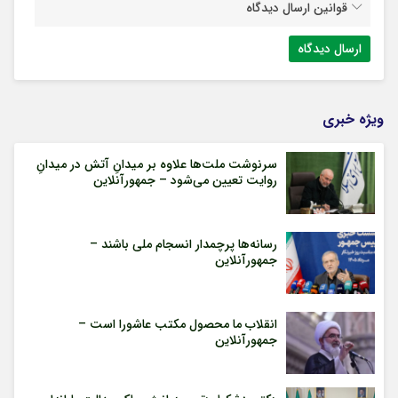
قوانین ارسال دیدگاه
ویژه خبری
سرنوشت ملت‌ها علاوه بر میدانِ آتش در میدانِ
روایت تعیین می‌شود – جمهورآنلاین
رسانه‌ها پرچمدار انسجام ملی باشند –
جمهورآنلاین
انقلاب ما محصول مکتب عاشورا است –
جمهورآنلاین