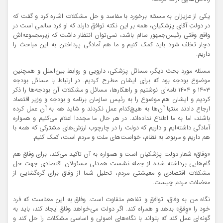
یکی از عزیزان‌ به مسئله برخورد با مفاسد و حل مشکلات اشاره کرد و گفت که
در دولتِ آقای پزشکیان، همه بر این نکته توافق دارند که او فرد سالمی است در
واقع وقتی رئیس‌جمهور سالم باشد، نمی‌توان انتظار داشت که زیرمجموعه‌اش
دچار تخلف شود باید کمک کنیم و ما هم آمادگی پرداختن به این مباحث را
داریم.
مسئله مورد بحث دیگر، مسائل پزشکی، دارویی و روابط بین‌الملل و همچنین
موضوع بودجه بود که برای ایشان مطرح کردیم. در ارتباط با مسائل بودجه
۱۴۰۳ و ۱۴۰۴ نامه‌ای نوشتیم و راهکارها، مسائل و مشکلات آن بودجه‌ها را ذکر
کردیم و ایشان هم موضوع را به رئیس سازمان برنامه و بودجه و وزیر اقتصاد
ارجاع دادند منتها آن‌ها به هیچ‌کدام عمل نکردند و شاید هم به آن عمل کرده
باشند، اما به ما اطلاع نداده‌اند. در هر حال ما مجددا اعلام می‌کنیم و همواره
آمادگی داشته‌ایم و داریم که دولت را در چارچوب ارزش‌های مشترکی که همه با
هم داریم و مربوط به نظام، خواست‌های ملت و مردم است، کمک کنیم.
«وفاق» شعار دولت پزشکیان است و همواره به آن تاکید می‌کند، برای وفاق هم
گام‌هایی برداشته شده از جمله نشست همدلی مسئولان اقتصادی جهت حل
مشکلات اقتصادی و معیشتی مردم، تحلیل شما از وفاق برای گره‌گشایی از
معضلات مردم چیست.
نگاه من به وفاق، توافق و تفاهم متفاوت است. وفاق به این معناست که فرد
خود را «وِفق» بدهد و همراه کند. اگر دولت می‌خواهد وفاق ایجاد کند، باید به
گونه‌ای عمل کند که بتواند با نگاه‌های اصولی و اساسی مشکلات را حل کند و