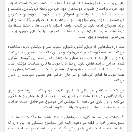
بنابراین، احزاب فعال هستند اما ارتباط آن‌ها با دولت‌ها متفاوت است. احزاب
دوم خرداد و اصلاح طلب با دولت‌های دوم خردادی رابطه نزدیک‌تری داشتند و
احزاب اصولگرا نیز با دولت‌های اصولگرا. هر دو گروه در دوره‌های حکمرانی
غیرهمسو با خود، برغم مواجهه با چالش‌ها، به همه احترام می‌گذاشتند و این
روند همچنان ادامه دارد. در نتیجه، رابطه احزاب با دولت‌ها، با حفظ سلیقه‌ها،
دیدگاه‌ها، عقاید، طرح‌ها و برنامه‌ها و همچنین رقابت‌های درون‌حزبی و
بین‌حزبی، پیچیده و پویا است.
شما در دیدارهایی که وزرای کشور، شورای امنیت ملی و دیگران دارند، مشاهده
می‌کنید که همه گروه‌ها دعوت می‌شوند و در این ملاقات‌ها حضور پیدا می‌کنند.
به عنوان مثال، خانه احزاب به عنوان مجموعه‌ای که از تمام این گروه‌ها تشکیل
شده، در این فرآیند نقش دارد. روابط ما با دولت‌ها تابع سیاست مؤتلفه است
و مشی ما در اساسنامه‌ حزب به وضوح مشخص است ما سیاست‌های‌مان را به
همه دولت‌ها اعلام کرده‌ایم و در حال حاضر هم همین سیاست را دنبال
می‌کنیم.
من شخصاً معتقدم هر دولتی که با رای اکثریت مردم، تنفیذ ولی‌فقیه و اجرای
مراسم قانونی در خانه ملت سر کار بیاید، ما حتماً با او همراهی و همفکری
می‌کنیم و او را یاری می‌دهیم اما برعکس این موضوع هم صادق است، حمایت
ما ضابطه‌مند با انتقاد سازنده و همراهی مشروط است.
اگر دولت بخواهد همکاری صمیمانه‌ای داشته باشد، ما تذکرات دوستانه و
مشورت‌های لازم را ارائه می‌دهیم. البته این موضوع بستگی به این دارد که
دولت‌ها چه سیاست‌هایی را در پیش بگیرند. این سیاست حزب ما است. حالا