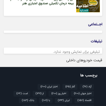
بیمه درمان تکمیلی صندوق اعتباری هنر
اجـتماعی
تبلیغات
تبلیغی برای نمایش وجود ندارد.
قیمت خودروهای داخلی
برچسب ها
آزاد
(96)
آغاز
(35)
اخبار ایران
(200)
اخبار جهان
(200)
اخبار روز
(200)
از
(137)
است
(64)
اقتصاد
(156)
ایران
(133)
با
(107)
بانک
(183)