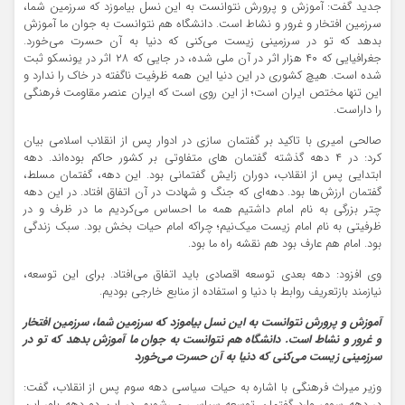
جدید گفت: آموزش و پرورش نتوانست به این نسل بیاموزد که سرزمین شما،
سرزمین افتخار و غرور و نشاط است. دانشگاه هم نتوانست به جوان ما آموزش
بدهد که تو در سرزمینی زیست می‌کنی که دنیا به آن حسرت می‌خورد.
جغرافیایی که ۴۰ هزار اثر در آن ملی شده، در جایی که ۲۸ اثر در یونسکو ثبت
شده است. هیچ کشوری در این دنیا این همه ظرفیت ناگفته در خاک را ندارد و
این تنها مختص ایران است؛ از این روی است که ایران عنصر مقاومت فرهنگی
را داراست.
صالحی امیری با تاکید بر گفتمان سازی در ادوار پس از انقلاب اسلامی بیان
کرد: در ۴ دهه گذشته گفتمان های متفاوتی بر کشور حاکم بوده‌اند. دهه
ابتدایی پس از انقلاب، دوران زایش گفتمانی بود. این دهه، گفتمان مسلط،
گفتمان ارزش‌ها بود. دهه‌ای که جنگ و شهادت در آن اتفاق افتاد. در این دهه
چتر بزرگی به نام امام داشتیم همه ما احساس می‌کردیم ما در ظرف و در
ظرفیتی به نام امام زیست میک‌نیم؛ چراکه امام حیات بخش بود. سبک زندگی
بود. امام هم عارف بود هم نقشه راه ما بود.
وی افزود: دهه بعدی توسعه اقصادی باید اتفاق می‌افتاد. برای این توسعه،
نیازمند بازتعریف روابط با دنیا و استفاده از منابع خارجی بودیم.
آموزش و پرورش نتوانست به این نسل بیاموزد که سرزمین شما، سرزمین افتخار
و غرور و نشاط است. دانشگاه هم نتوانست به جوان ما آموزش بدهد که تو در
سرزمینی زیست می‌کنی که دنیا به آن حسرت می‌خورد
وزیر میراث فرهنگی با اشاره به حیات سیاسی دهه سوم پس از انقلاب، گفت: