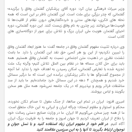
وزیر میراث فرهنگی بیان کرد: دوره آقای پزشکیان گفتمان وفاق را برگزیده؛
گفتمانی که چتر بزرگی برای ملت است. این گفتمان ناظر بر این است که همه
نحله های فکری، نهادهای مدنی و خرده‌گفتارهای درون نظام از اقلیت‌ها تا
قومیت‌ها می‌توانند زیر چتری به نام وفاق زیست کنند. این دوره گفتمانی، دوره
احیای گفتمان هویت ملی ایران بزرگ و تلاش برای عبور از دوگانه‌سازی های
کاذب است.
وی درباره تثبیت مفهوم گفتمان وفاق در جامعه گفت: ما هنوز ابعاد گفتمان وفاق
را تبیین نکردیم؛ از این رو هر کسی حق نقد این گفتمان را دارد. ما باعث
تشتت نظری در ذهنیت متن اجتماعی نسبت به گفتمان وفاق هستیم. همه
باید برای حل کلان مساله ها در نظام بین الملل تلاش کنیم؛ وگرنه یک ملت
تجزیه شده با تعارض گفتمانی، امکان رسیدن به اهداف خود را ندارد. اما آنچه
از مجموع گفت‌وگو ها با دکتر پزشکیان برآمده این است که ما درگیر مسائل
خرد شدیم و همچنان ۴ دهه در این مسائل خرد جامانده‌ایم. ما باید از سد
مناشقات فراتر رویم و بپذیریم که در یک جامعه نمی‌شود همه مثل هم سخن
بگویند و لباس بپوشند.
امیری افزود: ایران در تمام این سال‍‌ها، از جنگ مغول تا صدام تکان نخورده،
محکم و استوار و مقاوم ایستاد؛ چراکه ایران و ایرانی به این خاک متعلق است.
ما از همه چیز سخن می‌گوییم الا ایران. ما در وزارت صنایع دستی رسالت خود
را دفاع از ایران تعریف کردیم تا جهان امروز و جامعه را به ظرفیت بزرگ ایران
آگاه کنیم.
در قلم خود از مفهوم ایران زیاد استفاده کنید و با نسل جوان و
نوجوان ارتباط بگیرید تا آنها را به این سرزمین علاقمند کنید