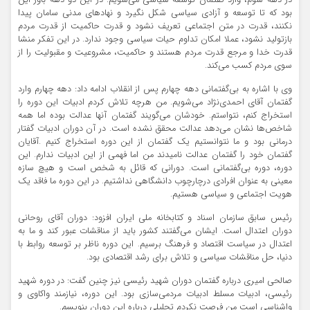
در دهه سوم، وارد گفتمان توسعه سیاسی می‌شویم. در این دو دهه باور این
بود که تا توسعه و آزادی سیاسی شکل نگیرد و نهادهای مدنی سامان پیدا
نکنند، قدرت در متن اجتماعی تعریف نشود و قدرت حاکمیت از قدرت مردم
بازتولید نشود، عملا امکان تداوم حیات سیاسی وجود ندارد. در این تفکر منشا
قدرت خدا و مرجع قدرت مردم هستند و حاکمیت، مشروعیت و مقبولیت را از
سوی مردم کسب می‌کند.
وی با اشاره به بی‌گفتمانی دهه چهارم پس از انقلاب ادامه داد: دهه چهارم وارد
گفتمان آقای احمدی‌نژاد می‌شویم. من هرچه تلاش کردم ادبیات این دوره را
استخراج کنم، نتواستم. خودشان می‌گویند گفتمان آنها عدالت بوده اما همه
شاخص‌ها نشان می‌دهد عدالت محقق نشده است. در آن دوران ادبیات گفتار
درمانی بود و ما نتوانستیم یک گفتمان از این دوره استخراج کنیم .آقایان
گفتمان خود را گفتمان عدالت نامیدند من اما فهمی از این ادبیات ندارم. این
دوره، دوره بی‌گفتمانی است. دورانی که قائل به شخص است و هیچ سازه
معینی به عنوان افرادی درچارچوب دانشگاهی نداشتیم. در این دوره ما فاقد یک
هویت اجتماعی و سیاسی هستیم.
رئیس سابق سازمان اسناد و کتابخانه ملی ایران افزود: دوران آقای روحانی
دوران اعتدال است. ایشان می‌گفتند کشور باید از مناقشات عبور کند و ما به
اعتدال در سیاست اقتصاد و فرهنگ برسیم. این دوره ناظر بر توسعه روابط با
دنیا، حل مناقشات سیاسی و تلاش برای رشد اقتصادی بود.
صالحی امیری درباره گفتمان دوران شهید رئیسی نیز چنین گفت: در دوره شهید
رئیسی، ادبیات مسلط ادبیات مردمی‌سازی بود. این دوره، نیازمند واکاوی و
واشناسی است من فرصت نکردم تحلیلی درباره این دوران بنویسم.