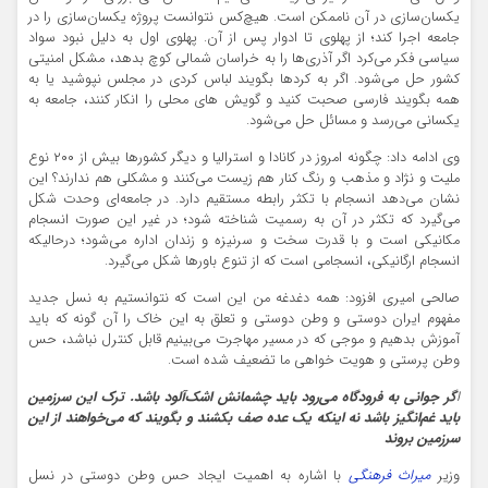
یکسان‌سازی در آن ناممکن است. هیچ‌کس نتوانست پروژه یکسان‌سازی را در
جامعه اجرا کند؛ از پهلوی تا ادوار پس از آن. پهلوی اول به دلیل نبود سواد
سیاسی فکر می‌کرد اگر آذری‌ها را به خراسان شمالی کوچ بدهد، مشکل امنیتی
کشور حل می‌شود. اگر به کردها بگویند لباس کردی در مجلس نپوشید یا به
همه بگویند فارسی صحبت کنید و گویش های محلی را انکار کنند، جامعه به
یکسانی می‌رسد و مسائل حل می‌شود.
وی ادامه داد: چگونه امروز در کانادا و استرالیا و دیگر کشورها بیش از ۲۰۰ نوع
ملیت و نژاد و مذهب و رنگ کنار هم زیست می‌کنند و مشکلی هم ندارند؟ این
نشان می‌دهد انسجام با تکثر رابطه مستقیم دارد. در جامعه‌ای وحدت شکل
می‌گیرد که تکثر در آن به رسمیت شناخته شود؛ در غیر این صورت انسجام
مکانیکی است و با قدرت سخت و سرنیزه و زندان اداره می‌شود؛ درحالیکه
انسجام ارگانیکی، انسجامی است که از تنوع باورها شکل می‌گیرد.
صالحی امیری افزود: همه دغدغه من این است که نتوانستیم به نسل جدید
مفهوم ایران دوستی و وطن دوستی و تعلق به این خاک را آن گونه که باید
آموزش بدهیم و موجی که در مسیر مهاجرت می‌بینیم قابل کنترل نباشد، حس
وطن پرستی و هویت خواهی ما تضعیف شده است.
ا
گر جوانی به فرودگاه می‌رود باید چشمانش اشک‌آلود باشد. ترک این سرزمین
باید غم‌انگیز باشد نه اینکه یک عده صف بکشند و بگویند که می‌خواهند از این
سرزمین بروند
وزیر
میراث فرهنگی
با اشاره به اهمیت ایجاد حس وطن دوستی در نسل