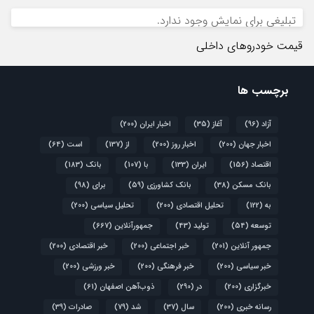
تبلیغی برای نمایش وجود ندارد.
قیمت خودروهای داخلی
برچسب ها
آزاد
(96)
آغاز
(35)
اخبار ایران
(200)
اخبار جهان
(200)
اخبار روز
(200)
از
(137)
است
(64)
اقتصاد
(156)
ایران
(133)
با
(107)
بانک
(183)
بانک مسکن
(38)
بانک کشاورزی
(59)
برای
(98)
به
(122)
تحلیل اقتصادی
(200)
تحلیل سیاسی
(200)
توسعه
(54)
تولید
(43)
جمهورآنلاین
(667)
جمهور آنلاین
(201)
خبر اجتماعی
(200)
خبر اقتصادی
(200)
خبر سیاسی
(200)
خبر فرهنگی
(200)
خبر ورزشی
(200)
خبرگزاری
(200)
در
(290)
ذوب‌آهن اصفهان
(61)
رسانه خبری
(200)
سال
(37)
شد
(79)
صادرات
(39)