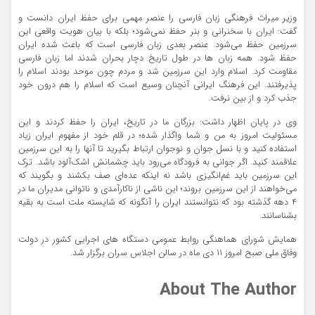
وزیر میراث فرهنگی زبان فارسی را عنصر مهمی برای حفظ ایران دانست و
گفت: ایران با سخنرانی و بنر حفظ نمی‌شود؛ بلکه با بیان هویت واقعی این
سرزمین حفظ می‌شود. عنصر بعدی زبان فارسی است که باعث شده ایران
حفظ شود. همه زبان ها در طول تاریخ دچار بحران شدند اما زبان فارسی
مقاومت کرد. اسلام وارد این سرزمین شد و مردم چون موحد بودند اسلام را
پذیرفتند. این فرهنگ ایرانی آنچنان وسیع است که اسلام را هم درون خود
جذب کرد و از بین نرفت.
وی در پایان اظهار داشت: بزرگان ما در تاریخ، ایران را حفظ کردند و این
مسئولیت امروز به من و شما واگذار شده؛ در قلم خود از مفهوم ایران زیاد
استفاده کنید و با نسل جوان و نوجوان ارتباط بگیرید تا آنها را به این سرزمین
علاقمند کنید. اگر جوانی به فرودگاه می‌رود باید چشمانش اشک‌آلود باشد. ترک
این سرزمین باید غم‌انگیزی باشد نه اینکه عده‌ای صف بکشند و بگویند که
می‌خواهند از این سرزمین بروند؛ این ناشی از ناکارآمدی و ناتوانی مدیران ما در
۴ دهه گذشته بود که نتوانستند ایران را آنگونه که شایسته ملت است به بقیه
بشناسانند.
همایش شورای هماهنگی روابط عمومی دستگاه های اجرایی کشور در دولت
وفاق ملی صبح امروز ۱۱ دی ماه در سالن اجلاس سران برگزار شد.
About The Author