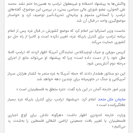
واکنش‌ها به پیشنهاد احمقانه و غیرمعقول ترامپ به همین‌جا ختم نشد. محمد
علی الحوثی، عضو شورای عالی سیاسی یمنی، در بررسی این موضوع، گفته‌های
ترامپ را گستاخی مذموم و بیانیه‌ای تحریک‌آمیز توصیف کرد و خواستار
موضع‌گیری واحد در قبال آن شد.
نخست وزیر استرالیا نیز اعلام کرد که موضع کشورش در قبال غزه پس از اعلام
برنامه ترامپ برای کنترل باریکه غزه، تغییر نکرده است و کانبرا از راه حل دو
کشوری حمایت می‌کند.
کریس مورفی و جیک اوچینکلاس نمایندگان آمریکا اظهار کردند که ترامپ کاملا
عقل خود را از دست داده است؛ چرا که پیشنهاد او می‌تواند مانع از اجرای
مرحله دوم آتش‌بس شود.
این دو سناتور هشدار دادند که حمله آمریکا به غزه منجر به کشتار هزاران سرباز
آمریکایی و جنگ در خاورمیانه برای چندین دهه خواهد شد.
وزیر امور خارجه آلمان در این باره گفت: «غزه متعلق به فلسطینیان است.»
سازمان ملل متحد
اعلام کرد: «پیشنهاد ترامپ برای کنترل باریکه غزه بسیار
غافلگیرکننده است.»
وزارت خارجه اندونزی اظهار داشت: «هرگونه تلاش برای کوچ اجباری
فلسطینیان یا تغییر بافت جمعیتی اراضی اشغالی فلسطین را به‌شدت رد
می‌کنیم.»