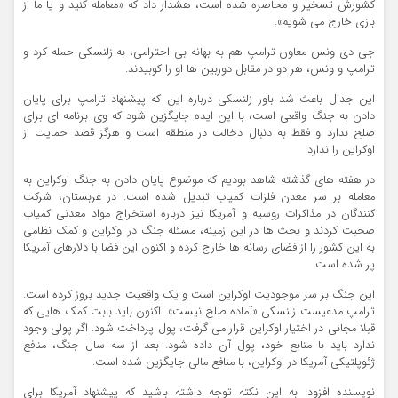
کشورش تسخیر و محاصره شده است، هشدار داد که «معامله کنید و یا ما از
بازی خارج می شویم».
جی دی ونس معاون ترامپ هم به بهانه بی احترامی، به زلنسکی حمله کرد و
ترامپ و ونس، هر دو در مقابل دوربین ها او را کوبیدند.
این جدال باعث شد باور زلنسکی درباره این که پیشنهاد ترامپ برای پایان
دادن به جنگ واقعی است، با این ایده جایگزین شود که وی برنامه ای برای
صلح ندارد و فقط به دنبال دخالت در منطقه است و هرگز قصد حمایت از
اوکراین را ندارد.
در هفته های گذشته شاهد بودیم که موضوع پایان دادن به جنگ اوکراین به
معامله بر سر معدن فلزات کمیاب تبدیل شده است. در عربستان، شرکت
کنندگان در مذاکرات روسیه و آمریکا نیز درباره استخراج مواد معدنی کمیاب
صحبت کردند و بحث ها در این زمینه، مسئله جنگ در اوکراین و کمک نظامی
به این کشور را از فضای رسانه ها خارج کرده و اکنون این فضا با دلارهای آمریکا
پر شده است.
این جنگ بر سر موجودیت اوکراین است و یک واقعیت جدید بروز کرده است.
ترامپ مدعیست زلنسکی «آماده صلح نیست». اکنون باید بابت کمک هایی که
قبلا مجانی در اختیار اوکراین قرار می گرفت، پول پرداخت شود. اگر پولی وجود
ندارد باید با منابع خود، پول آن داده شود. بعد از سه سال جنگ، منافع
ژئوپلتیکی آمریکا در اوکراین، با منافع مالی جایگزین شده است.
نویسنده افزود: به این نکته توجه داشته باشید که پیشنهاد آمریکا برای