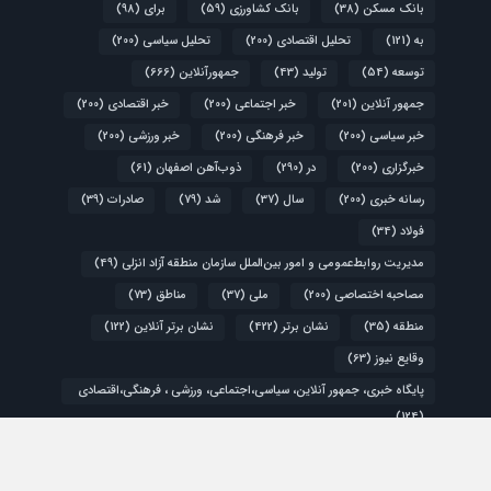
بانک مسکن
(38)
بانک کشاورزی
(59)
برای
(98)
به
(121)
تحلیل اقتصادی
(200)
تحلیل سیاسی
(200)
توسعه
(54)
تولید
(43)
جمهورآنلاین
(666)
جمهور آنلاین
(201)
خبر اجتماعی
(200)
خبر اقتصادی
(200)
خبر سیاسی
(200)
خبر فرهنگی
(200)
خبر ورزشی
(200)
خبرگزاری
(200)
در
(290)
ذوب‌آهن اصفهان
(61)
رسانه خبری
(200)
سال
(37)
شد
(79)
صادرات
(39)
فولاد
(34)
مدیریت روابط‌عمومی و امور بین‌الملل سازمان منطقه آزاد انزلی
(49)
مصاحبه اختصاصی
(200)
ملی
(37)
مناطق
(73)
منطقه
(35)
نشان برتر
(422)
نشان برتر آنلاین
(122)
وقایع نیوز
(63)
پایگاه خبری، جمهور آنلاین، سیاسی،اجتماعی، ورزشی ، فرهنگی،اقتصادی
(124)
کشور
(48)
گزارش ویژه
(200)