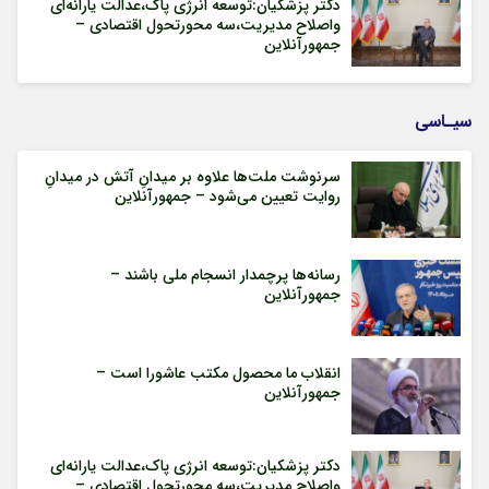
دکتر پزشکیان:توسعه انرژی پاک،عدالت یارانه‌ای
واصلاح مدیریت،سه محورتحول اقتصادی –
جمهورآنلاین
سیـاسی
سرنوشت ملت‌ها علاوه بر میدانِ آتش در میدانِ
روایت تعیین می‌شود – جمهورآنلاین
رسانه‌ها پرچمدار انسجام ملی باشند –
جمهورآنلاین
انقلاب ما محصول مکتب عاشورا است –
جمهورآنلاین
دکتر پزشکیان:توسعه انرژی پاک،عدالت یارانه‌ای
واصلاح مدیریت،سه محورتحول اقتصادی –