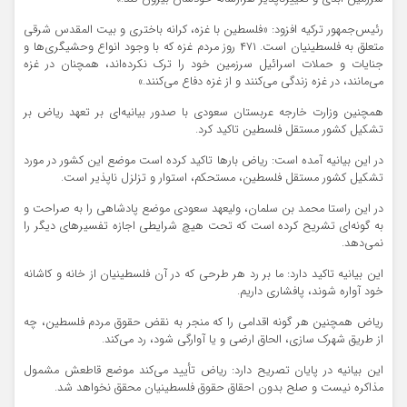
رئیس‌جمهور ترکیه افزود: «فلسطین با غزه، کرانه باختری و بیت المقدس شرقی
متعلق به فلسطینیان است. ۴۷۱ روز مردم غزه که با وجود انواع وحشیگری‌ها و
جنایات و حملات اسرائیل سرزمین خود را ترک نکرده‌اند، همچنان در غزه
می‌مانند، در غزه زندگی می‌کنند و از غزه دفاع می‌کنند.»
همچنین وزارت خارجه عربستان سعودی با صدور بیانیه‌ای بر تعهد ریاض بر
تشکیل کشور مستقل فلسطین تاکید کرد.
در این بیانیه آمده است: ریاض بارها تاکید کرده است موضع این کشور در مورد
تشکیل کشور مستقل فلسطین، مستحکم، استوار و تزلزل ناپذیر است.
در این راستا محمد بن سلمان، ولیعهد سعودی موضع پادشاهی را به صراحت و
به گونه‌ای تشریح کرده است که تحت هیچ شرایطی اجازه تفسیرهای دیگر را
نمی‌دهد.
این بیانیه تاکید دارد: ما بر رد هر طرحی که در آن فلسطینیان از خانه و کاشانه
خود آواره شوند، پافشاری داریم.
ریاض همچنین هر گونه اقدامی را که منجر به نقض حقوق مردم فلسطین، چه
از طریق شهرک سازی، الحاق ارضی و یا آوارگی شود، رد می‌کند.
این بیانیه در پایان تصریح دارد: ریاض تأیید می‌کند موضع قاطعش مشمول
مذاکره نیست و صلح بدون احقاق حقوق فلسطینیان محقق نخواهد شد.