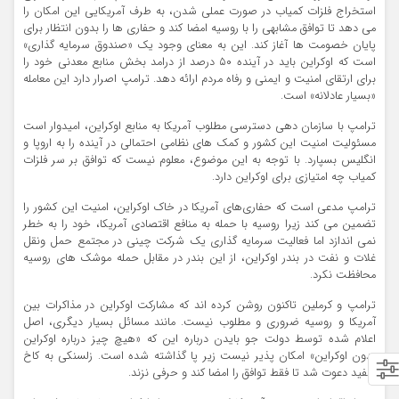
استخراج فلزات کمیاب در صورت عملی شدن، به طرف آمریکایی این امکان را
می دهد تا توافق مشابهی را با روسیه امضا کند و حفاری ها را بدون انتظار برای
پایان خصومت ها آغاز کند. این به معنای وجود یک «صندوق سرمایه گذاری»
است که اوکراین باید در آینده ۵۰ درصد از درامد بخش منابع معدنی خود را
برای ارتقای امنیت و ایمنی و رفاه مردم ارائه دهد. ترامپ اصرار دارد این معامله
«بسیار عادلانه» است.
ترامپ با سازمان دهی دسترسی مطلوب آمریکا به منابع اوکراین، امیدوار است
مسئولیت امنیت این کشور و کمک های نظامی احتمالی در آینده را به اروپا و
انگلیس بسپارد. با توجه به این موضوع، معلوم نیست که توافق بر سر فلزات
کمیاب چه امتیازی برای اوکراین دارد.
ترامپ مدعی است که حفاری‌های آمریکا در خاک اوکراین، امنیت این کشور را
تضمین می کند زیرا روسیه با حمله به منافع اقتصادی آمریکا، خود را به خطر
نمی اندازد اما فعالیت سرمایه گذاری یک شرکت چینی در مجتمع حمل ونقل
غلات و نفت در بندر اوکراین، از این بندر در مقابل حمله موشک های روسیه
محافظت نکرد.
ترامپ و کرملین تاکنون روشن کرده اند که مشارکت اوکراین در مذاکرات بین
آمریکا و روسیه ضروری و مطلوب نیست. مانند مسائل بسیار دیگری، اصل
اعلام شده توسط دولت جو بایدن درباره این که «هیچ چیز درباره اوکراین
بدون اوکراین» امکان پذیر نیست زیر پا گذاشته شده است. زلسنکی به کاخ
سفید دعوت شد تا فقط توافق را امضا کند و حرفی نزند.