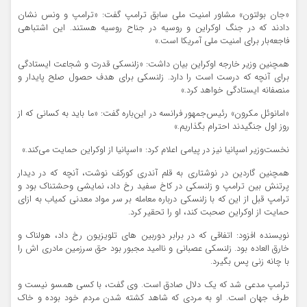
«جان بولتون» مشاور امنیت ملی سابق ترامپ گفت: «ترامپ و ونس نشان
دادند که در جنگ اوکراین و روسیه در جناح روسیه هستند. این اشتباهی
فاجعه‌بار برای امنیت ملی آمریکا است.»
همچنین وزیر خارجه اوکراین بیان داشت: «زلنسکی قدرت و شجاعت ایستادگی
برای آنچه که درست است را دارد. زلنسکی برای هدف حصول صلح پایدار و
منصفانه ایستادگی خواهد کرد.»
«امانوئل مکرون» رئیس‌جمهور فرانسه در این‌باره گفت: «ما باید به کسانی که از
روز اول جنگیدند احترام بگذاریم.»
نخست‌وزیر اسپانیا نیز در پیامی اعلام کرد: «اسپانیا از اوکراین حمایت می‌کند.»
همچنین گاردین در نوشتاری به قلم آندری کورکف نوشت، آنچه که در دیدار
پرتنش بین ترامپ و زلنسکی در کاخ سفید رخ داد، نمایشی وحشتناک بود و
ترامپ قبل از این که با زلنسکی درباره معامله بر سر مواد معدنی کمیاب به ازای
حمایت از اوکراین صحبت کند، او را تحقیر کرد.
نویسنده افزود: اتفاقی که در برابر دوربین های تلویزیون رخ داد، هولناک و
خارق العاده بود. زلنسکی عصبانی و ناامید مجبور بود حق سرزمین مادری اش را
با چانه زنی پس بگیرد.
ترامپ مدعی شد که یک دلال صادق است. وی گفت، با کسی همسو نیست و
طرف جهان است. او به مردی که شاهد کشته شدن مردم خود بوده و خاک