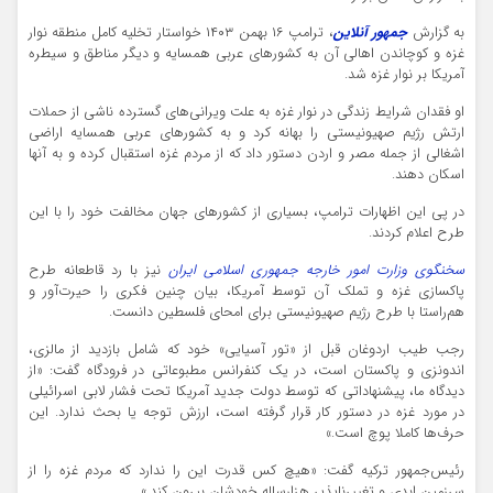
به گزارش
جمهور آنلاین
، ترامپ ۱۶ بهمن ۱۴۰۳ خواستار تخلیه کامل منطقه نوار
غزه و کوچاندن اهالی آن به کشورهای عربی همسایه و دیگر مناطق و سیطره
آمریکا بر نوار غزه شد.
او فقدان شرایط زندگی در نوار غزه به علت ویرانی‌های گسترده ناشی از حملات
ارتش رژیم صهیونیستی را بهانه کرد و به کشورهای عربی همسایه اراضی
اشغالی از جمله مصر و اردن دستور داد که از مردم غزه استقبال کرده و به آنها
اسکان دهند.
در پی این اظهارات ترامپ، بسیاری از کشورهای جهان مخالفت خود را با این
طرح اعلام کردند.
سخنگوی وزارت امور خارجه جمهوری اسلامی ایران
نیز با رد قاطعانه طرح
پاکسازی غزه و تملک آن توسط آمریکا، بیان چنین فکری را حیرت‌آور و
هم‌راستا با طرح رژیم صهیونیستی برای امحای فلسطین دانست.
رجب طیب اردوغان قبل از «تور آسیایی» خود که شامل بازدید از مالزی،
اندونزی و پاکستان است، در یک کنفرانس مطبوعاتی در فرودگاه گفت: «از
دیدگاه ما، پیشنهاداتی که توسط دولت جدید آمریکا تحت فشار لابی اسرائیلی
در مورد غزه در دستور کار قرار گرفته است، ارزش توجه یا بحث ندارد. این
حرف‌ها کاملا پوچ است.»
رئیس‌جمهور ترکیه گفت: «هیچ کس قدرت این را ندارد که مردم غزه را از
سرزمین ابدی و تغییرناپذیر هزارساله خودشان بیرون کند.»