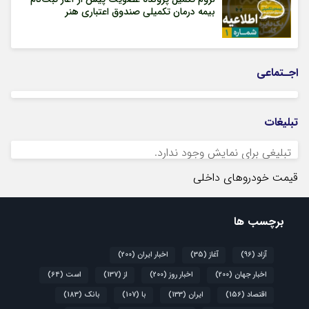
بیمه درمان تکمیلی صندوق اعتباری هنر
اجـتماعی
تبلیغات
تبلیغی برای نمایش وجود ندارد.
قیمت خودروهای داخلی
برچسب ها
آزاد
(96)
آغاز
(35)
اخبار ایران
(200)
اخبار جهان
(200)
اخبار روز
(200)
از
(137)
است
(64)
اقتصاد
(156)
ایران
(133)
با
(107)
بانک
(183)