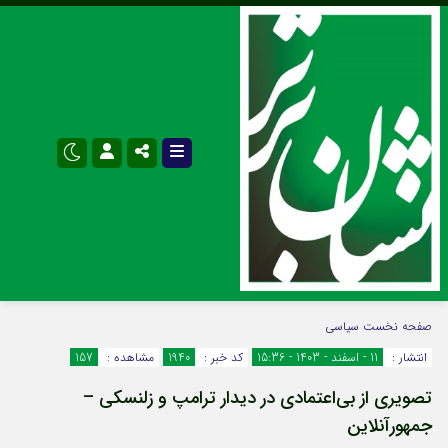
نام کاربری یا نشانی ایمیل
اینستاگرام
تلگرام
صفحه نخست
سیاسی
انتشار :
11 - اسفند - 1403 - 15:36
کد خبر :
1940
مشاهده :
157
سروش
ایتا
تصویری از بی‌اعتمادی در دیدار ترامپ و زلنسکی –
رمز عبور
آپارات
اپلیکیشن
جمهورآنلاین