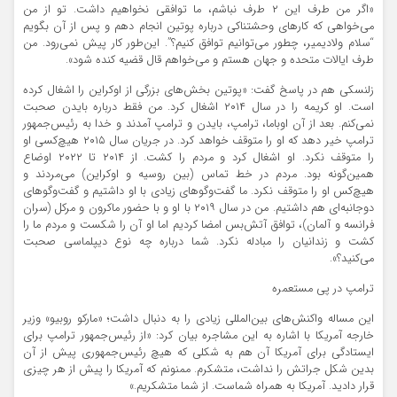
«اگر من طرف این ۲ طرف نباشم، ما توافقی نخواهیم داشت. تو از من
می‌خواهی که کارهای وحشتناکی درباره پوتین انجام دهم و پس از آن بگویم
“سلام ولادیمیر، چطور می‌توانیم توافق کنیم؟”. این‌طور کار پیش نمی‌رود. من
طرف ایالات متحده و جهان هستم و می‌خواهم قال قضیه کنده شود».
زلنسکی هم در پاسخ گفت: «پوتین بخش‌های بزرگی از اوکراین را اشغال کرده
است. او کریمه را در سال ۲۰۱۴ اشغال کرد. من فقط درباره بایدن صحبت
نمی‌کنم. بعد از آن اوباما، ترامپ، بایدن و ترامپ آمدند و خدا به رئیس‌جمهور
ترامپ خیر دهد که او را متوقف خواهد کرد. در جریان سال ۲۰۱۵ هیچ‌کسی او
را متوقف نکرد. او اشغال کرد و مردم را کشت. از ۲۰۱۴ تا ۲۰۲۲ اوضاع
همین‌گونه بود. مردم در خط تماس (بین روسیه و اوکراین) می‌مردند و
هیچ‌کس او را متوقف نکرد. ما گفت‌وگوهای زیادی با او داشتیم و گفت‌وگوهای
دوجانبه‌ای هم داشتیم. من در سال ۲۰۱۹ با او و با حضور ماکرون و مرکل (سران
فرانسه و آلمان)، توافق آتش‌بس امضا کردیم اما او آن را شکست و مردم ما را
کشت و زندانیان را مبادله نکرد. شما درباره چه نوع دیپلماسی صحبت
می‌کنید؟».
ترامپ در پی مستعمره
این مساله واکنش‌های بین‌المللی زیادی را به دنبال داشت؛ «مارکو روبیو» وزیر
خارجه آمریکا با اشاره به این مشاجره بیان کرد: «از رئیس‌جمهور ترامپ برای
ایستادگی برای آمریکا آن هم به شکلی که هیچ رئیس‌جمهوری پیش از آن
بدین شکل جراتش را نداشت، متشکرم. ممنونم که آمریکا را پیش از هر چیزی
قرار دادید. آمریکا به همراه شماست. از شما متشکریم.»