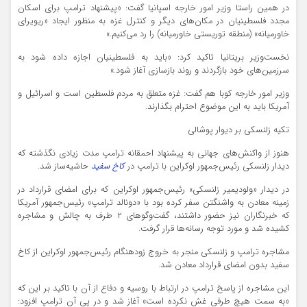
در همین راستا وزیر امور خارجه اسپانیا گفت: «پیشنهاد ترامپ برای اسکان
مجدد فلسطینیان در مکان‌های دیگر و کنترل غزه به منظور ایجاد «ریویرای
خاورمیانه» (منطقه توریستی خاورمیانه) را رد می‌کنیم.»
نخست‌وزیر بریتانیا تاکید کرد: «باید به فلسطینیان اجازه داده شود به
سرزمین‌های خود بازگردند و روند بازسازی آغاز شود.»
وزیر امور خارجه کوبا هم گفت: غزه متعلق به مردم فلسطین است و اسرائیل و
آمریکا باید به این موضوع احترام بگذارند.
تکیه زلنسکی بر دیوار پوشالی
هنوز از واکنش‌های جهانی به پیشنهاد احمقانه ترامپ مدت زیادی نگذشته که
دیدار زلنسکی رئیس‌جمهور اوکراین با ترامپ در
کاخ سفید
حاشیه‌ساز شد.
در دیدار «ولودیمیر زلنسکی» رئیس‌جمهور اوکراین که برای امضای قرارداد در
زمینه معادن به واشنگتن سفر کرده بود با «دونالد ترامپ» رئیس‌جمهور آمریکا
که خبرنگاران نیز حضور داشتند،‌ گفت‌وگوهای ۲ طرف به چالش و مشاجره
کشیده شد و مورد توجه رسانه‌ها قرار گرفت.
مشاجره ترامپ و زلنسکی منجر به خروج زودهنگام رئیس‌جمهور اوکراین از کاخ
سفید بدون امضای قرارداد معادن شد.
این مشاجره از پاسخ ترامپ در ارتباط با روسیه و دفاع از آن با تاکید بر این که
«به سمت هیچ طرفی غش نکرده است» آغاز شد و در پی آن ترامپ افزود: