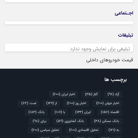
اجـتماعی
تبلیغات
تبلیغی برای نمایش وجود ندارد.
قیمت خودروهای داخلی
برچسب ها
آزاد
(96)
آغاز
(35)
اخبار ایران
(200)
اخبار جهان
(200)
اخبار روز
(200)
از
(137)
است
(64)
اقتصاد
(156)
ایران
(133)
با
(107)
بانک
(183)
بانک مسکن
(38)
بانک کشاورزی
(59)
برای
(98)
به
(121)
تحلیل اقتصادی
(200)
تحلیل سیاسی
(200)