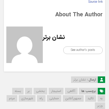
Source link
About The Author
نشان برتر
See author's posts
ارسال :
نشان برتر
برچسب ها
آگاهی
استیجار
بخشی
بر
بسته
به
تاکید
جمهورآنلاین
حمایتی
راه
شهرسازی
مردم
وزیر