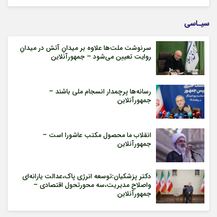
سیـاسی
سرنوشت ملت‌ها علاوه بر میدانِ آتش در میدانِ
روایت تعیین می‌شود – جمهورآنلاین
رسانه‌ها پرچمدار انسجام ملی باشند –
جمهورآنلاین
انقلاب ما محصول مکتب عاشورا است –
جمهورآنلاین
دکتر پزشکیان:توسعه انرژی پاک،عدالت یارانه‌ای
واصلاح مدیریت،سه محورتحول اقتصادی –
جمهورآنلاین