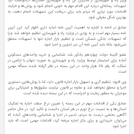
وزیر راه و شهرسازی از مدیران کل راه و شهرسازی استان‌ها درخواست کرد
تمهیدات رسانه‌ای درباره این اقدام مهم به خوبی انجام شود و روش‌ها و فرایند
اقدامات مورد نیازی که مردم باید برای دریافت این تسهیلات انجام دهند، به
بهترین شکل معرفی شود.
صادق در ادامه با اشاره به اهمیت آیین نامه اجاره داری اظهار کرد: این آیین
نامه بسیار مهم است و به زودی در وزارت راه و شهرسازی تنظیم خواهد شد چرا
که تسهیلات بانکی مُسکن است و تنظیم بازار اجاره تنها با تسهیلات محقق
نمی‌شود بلکه باید آیین نامه آن نیز تدوین و اجرا شود.
عضو کابینه دولت چهاردهم یادآور شد: شناسایی و خرید واحد‌های مسکونی
آماده برای استیجار توسط وزارت راه و شهرسازی به صورت تنهاتر با اراضی در
تملک، که رقم ۷۵ هزار واحد در این بسته در نظر گرفته شده، مسأله مهمی
است.
وی افزود: تنظیم گری و تسهیل بازار اجاره قانون دارد، اما با روش‌هایی دستوری
اجرا و محقق نخواهد شد و علاوه بر قانون نیازمند مشوق‌ها و امتیازاتی برای
موجران به منظور رعایت و اجراست که در این بسته دیده شده است.
صادق یکی از اقدامات مهم در این بسته را تعیین نرخ سقف اجاره به تفکیک
استان‌ها و به نسبت نرخ تورم در هر استان دانست و تاکید کرد: در حال حاضر
آگاهی بخشی درست به مردم، تدبیر در اجرا و شناسایی واحد‌های آماده که
می‌توان خریداری و برای بازار اجاره عرضه کرد، اقدامات مهمی است که باید
اجرا شود.