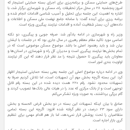
طرح‌های حمایتی مسکن و برنامه‌ریزی برای اجرای بسته حمایتی استیجار که
امروز پنجشنبه ۲۸ در محل مرکز تحقیقات راه، مسکن و شهرسازی برگزار شد، با
اشاره به اهمیت این جلسه برای تحلیل و آسیب شناسی اقدامات انجام شده و
برنامه ریزی برای آینده گفت: با سامانه جامع نهضت ملی مسکن و اطلاعات و
داده‌های آن، بستر شفافیت آماده و اقدامات نیازمند پیگیری ویژه است.
وزیر راه و شهرسازی در ادامه یادآور شد: صرفه جویی و پیگیری، دو نکته
اساسی مورد تاکید مقام معظم رهبری در سال جاری بود که در جلسات با ایشان
بیان شد و باید رهنمود اصلی ما باشد. موضوع مسکن موضوعی است که در
تمام بخش‌ها نیازمند پیگیری است و مدیران کل راه و شهرسازی در استان‌ها و
معاونان باید پیگیری تا حصول نتیجه را مد نظر قرار دهند که این کار نیازمند
اولویت بندی امور است.
وی در ادامه درباره موضوع اصلی این جلسه یعنی بسته حمایتی استیجار اظهار
کرد: این بسته اگرچه بخش مهم آن تسهیلات است، اما تلاش کردیم صرفا به
تسهیلات محدود نشود. رقم ۲۲۰ همت دیده شده در این بسته رقم قابل
توجهی است و از بانک مرکزی که عدد را در هیات عالی بانک‌ها تصویب کردند و
گام بزرگی برداشتند، به صورت ویژه تشکر می‌کنم.
صادق با بیان اینکه تسهیلات این بسته در دو بخش قرض الحسنه و بخش
دارای سود ۲۳ درصد، در نظر گرفته شده افزود: اگرچه این بسته تمامی
متقاضیان را تحت پوشش قرار نمی‌دهد، اما باز هم اقدام مهمی برای تنظیم
گری بازار اجاره است.