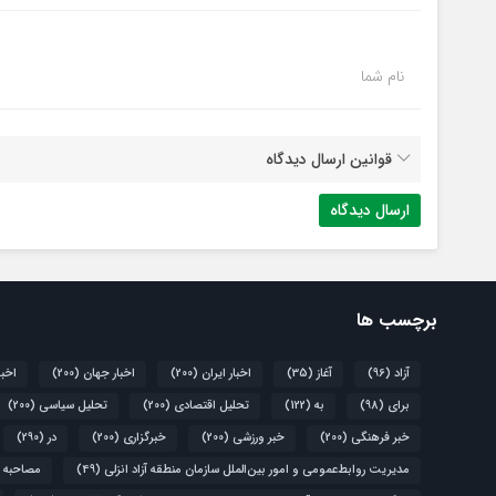
نام شما
قوانین ارسال دیدگاه
برچسب ها
آزاد
(96)
آغاز
(35)
اخبار ایران
(200)
اخبار جهان
(200)
اخبا
برای
(98)
به
(122)
تحلیل اقتصادی
(200)
تحلیل سیاسی
(200)
خبر فرهنگی
(200)
خبر ورزشی
(200)
خبرگزاری
(200)
در
(290)
مدیریت روابط‌عمومی و امور بین‌الملل سازمان منطقه آزاد انزلی
(49)
مصاحبه 