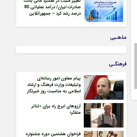
تغییر مثبت در عملکرد مالی بانک
صادرات ایران/ درآمد عملیاتی 80
درصد رشد کرد – جمهورآنلاین
مذهـبی
فرهنگـی
پیام معاون امور رسانه‌ای
وتبلیغات وزارت فرهنگ و ارشاد
اسلامی به مناسبت روز خبرنگار
آرزوهای ایرج راد برای «تئاتر
متفکر»
فراخوان هشتمین دوره جشنواره