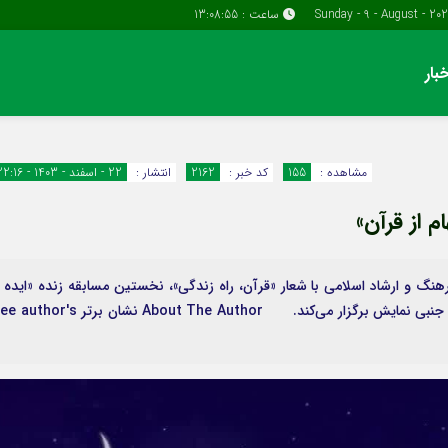
ساعت :
13:08:56
بار
دسترسی سریع
پیوندها
تماس با ما
گروه اقتصاد
مشاهده :
155
کد خبر :
2162
انتشار :
22 - اسفند - 1403 - 22:16
پیوندهای سایت
گروه سیاسی
ام از قرآن»
سبد خريد
گروه فرهنگ
برگه دو ستونه
نگ و ارشاد اسلامی با شعار «قرآن، راه زندگی»، نخستین مسابقه زنده «ایده ت
اجرا با الهام از قرآن کریم» را در دو بخش اصلی مسابقه و جنبی نمایش برگزار می‌کند. About The Author نشان برتر 