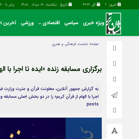
امروز
کل
تاریخ : یکشنبه, ۱۸ مرداد , ۱۴۰۵
برابر با : Sunday - 9 - August - 2026
4372
9
ویژه خبری
سیاسی
اقتصادی
ورزشی
آخرین اخ
آخرین اخبار
چند رسانه
صفحه نخست
فرهنگی و هنری
اقتصادی
گالری فیلم
سیاسی
گالری عکس
برگزاری مسابقه زنده «ایده تا اجرا با اله
فرهنگی و هنری
حساب مشتری
به گزارش جمهور آنلاین، معاونت قرآن و عترت وزارت فره
posts