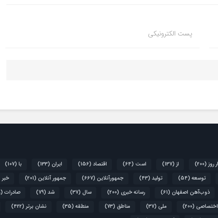
پست الکترونیکی
ر روز
(200)
از
(137)
است
(64)
اقتصاد
(156)
ایران
(133)
با
(107)
توسعه
(54)
تولید
(43)
جمهورآنلاین
(667)
جمهور آنلاین
(201)
خبر 
ذوب‌آهن اصفهان
(61)
رسانه خبری
(200)
سال
(37)
شد
(79)
صادرات
(39)
اختصاصی
(200)
ملی
(37)
مناطق
(73)
منطقه
(35)
نشان برتر
(422)