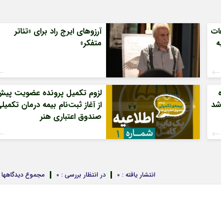
غات
آرزوهای ایرج راد برای «تئاتر
ه
متفکر»
لزوم تکمیل پرونده عضویت پی
شد
از آغاز ثبت‌نام بیمه درمان تکمیل
صندوق اعتباری هنر
انتشار یافته : 0
در انتظار بررسی : 0
مجموع دیدگاهها : 