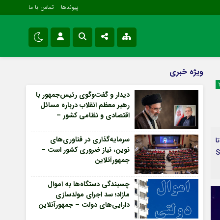
پیوندها
تماس با ما
ویژه خبری
نام کاربری یا نشانی ایمیل
اینستاگرام
ویژه خبری
اقتصادی
تلگرام
دیدار و گفت‌وگوی رئیس‌جمهور با
سیاسی
رهبر معظم انقلاب درباره مسائل
رمز عبور
سروش
فرهنگی و هنری
اقتصادی و نظامی کشور –
جمهورآنلاین
ایتا
سرمایه‌گذاری در فناوری‌های
ا
مرا به خاطر بسپار
آپارات
نوین، نیاز ضروری کشور است –
See author's
جمهورآنلاین
اپلیکیشن
Forget Password
چسبندگی دستگاه‌ها به اموال
مازاد؛ سد اجرای مولدسازی
دارایی‌های دولت – جمهورآنلاین