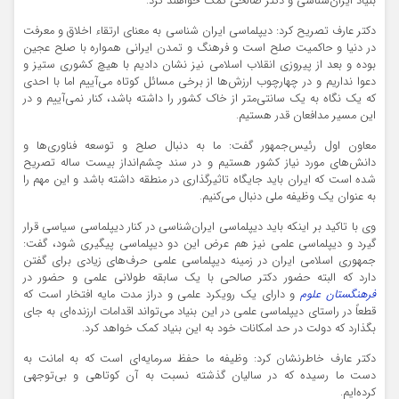
بنیاد ایران‌شناسی و دکتر صالحی کمک خواهند کرد.
دکتر عارف تصریح کرد: دیپلماسی ایران شناسی به معنای ارتقاء اخلاق و معرفت
در دنیا و حاکمیت صلح است و فرهنگ و تمدن ایرانی همواره با صلح عجین
بوده و بعد از پیروزی انقلاب اسلامی نیز نشان دادیم با هیچ کشوری ستیز و
دعوا نداریم و در چهارچوب ارزش‌ها از برخی مسائل کوتاه می‌آییم اما با احدی
که یک نگاه به یک سانتی‌متر از خاک کشور را داشته باشد، کنار نمی‌آییم و در
این مسیر مدافعان قدر هستیم.
معاون اول رئیس‌جمهور گفت: ما به دنبال صلح و توسعه فناوری‌ها و
دانش‌های مورد نیاز کشور هستیم و در سند چشم‌انداز بیست ساله تصریح
شده است که ایران باید جایگاه تاثیرگذاری در منطقه داشته باشد و این مهم را
به عنوان یک وظیفه ملی دنبال می‌کنیم.
وی با تاکید بر اینکه باید دیپلماسی ایران‌شناسی در کنار دیپلماسی سیاسی قرار
گیرد و دیپلماسی علمی نیز هم عرض این دو دیپلماسی پیگیری شود، گفت:
جمهوری اسلامی ایران در زمینه دیپلماسی علمی حرف‌های زیادی برای گفتن
دارد که البته حضور دکتر صالحی با یک سابقه طولانی علمی و حضور در
فرهنگستان علوم
و دارای یک رویکرد علمی و دراز مدت مایه افتخار است که
قطعاً ‌در راستای دیپلماسی علمی در این بنیاد می‌تواند اقدامات ارزنده‌ای به جای
بگذارد که دولت در حد امکانات خود به این بنیاد کمک خواهد کرد.
دکتر عارف خاطرنشان کرد: وظیفه ما حفظ سرمایه‌ای است که به امانت به
دست ما رسیده که در سالیان گذشته نسبت به آن کوتاهی و بی‌توجهی
کرده‌ایم.