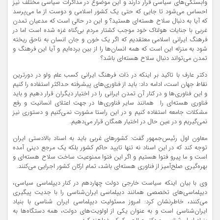
وابستگی‌های سیاسی قرار دارند و این موضوع در مذاکرات سیاسی مختلف نیز
احساس می‌شود تا جایی که حتی یک کشور اسلامی و دوست از ما می‌پرسد
که آیا به دنبال سلاح هسته‌ای هستید؟ و این در حالی است که مدعیان تمدن
غربی با جنایات هولناک خود موجب کشتار مردم بی‌گناه غزه شده است اما در
فرهنگ ایرانی اسلامی معتقدیم که اگر یک خون و جان انسان به ناحق ریخته
شود به منزله این است که همه انسان‌ها را از بین برده‌ایم و آیا این فرهنگ و
تمدن می‌تواند دنبال سلاح هسته‌ای باشد؟‌
دکتر عارف با تاکید بر اینکه در ذات فرهنگ ایرانی کسب علم ولو در دورترین
نقاط جهان است،‌ ادامه داد: باید از فناوری‌های پیشرفته حداکثر استفاده را کنیم
و این فناوری‌ها و در کنار آن تمدن ایرانی را در اختیار دیگران قرار دهیم و باید
فناوری هسته‌ای را همانند سایر فناوری‌ها در جهت اعتلای انسانیت و رفع
مشکلات جامعه استفاده کنیم و در این راستا مشورت نمی‌کنیم و دستوری نیز
نمی‌گیریم و در عین حال در اختیار همگان قرار می‌دهیم.
معاون اول رئیس‌جمهور گفت: کشورهای غربی باید به اسناد بالادستی ایران
توجه کند که در این اسناد نه تنها تایید حاکم کشور بلکه یک مرجع دینی آمده
است و ما پیرو فتوا هستیم و اگر این فتوا ممنوعیت ساخت سلاح هسته‌ای و
بهره‌گیری صلح‌آمیز از فناوری هسته‌ای باشد، تمام ارکان کشور اجرایی می‌کنند.
وی با بیان اینکه سیاست خارجی دولت چهاردهم در کنار دیپلماسی سیاسی،
دیپلماسی‌های تخصصی همانند دیپلماسی ایران‌شناسی را با جدیت پیگیری
می‌کنند، خاطرنشان کرد: امروز مسئولیت دیپلماسی ایران شناسی با بنیاد
ایران‌شناسی است و به عنوان یکی از اولویت‌های دولت، همه دستگاه‌ها به