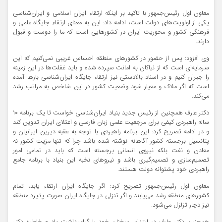
معاون اول رئیس‌جمهور با تاکید بر اینکه ارتقاء ایران اسلامی و ایران‌شناسی
یکی از اولویت‌های دولت است،‌ ادامه داد: این به معنای ارتقاء جایگاه علمی و
فرهنگی کشور و محوریت ایران در کشورهایی است که ما را دوست و قبول
دارند.
وی افزود: پس از حضور در کشورهای منطقه احساس غریبی نمی‌کنیم که این
سرمایه‌ای است که از نیاکان به امانت سپرده شده و باید غفلت‌ها در این زمینه
را جبران کنیم و در اسناد بالادستی نیز ارتقاء جایگاه ایران‌شناسی بارها آمده
است که اگر ملاک و معیار شود وضعیت کشور در این شاخص به مراتب رشد
می‌کند.
دکتر عارف همچنین از رئیس جدید بنیاد ایران‌‌شناسی خواست تا یک برنامه ۱۰
ساله راهبردی کیفی برای مرجعیت علمی زبان فارسی و اعتلای ایران تدوین کند
و در ادامه تصریح کرد: این برنامه راهبردی با توجه به عقبه دیرین ایرانیان و
پتانسیل برجسته کشور آگاهانه نوشته شده باشد چرا که تنها مزیت کشور نه
معادن و نفت بلکه نیروی انسانی برجسته است که باید در تمامی امور
تصمیم‌سازی و تصمیم‌گیری باشد و نیروهای نخبه این بنیاد با برنامه جامع
راهبردی خود پشتوانه دولت هستند.
معاون اول رئیس‌جمهور تصریح کرد: اگر جایگاه ایران ارتقاء یابد، تمام
کشورهای منطقه رشد می‌یابند و اگر تنزلی در جایگاه ایران صورت پذیرد منطقه
نیز دچار تزلزل می‌شود.