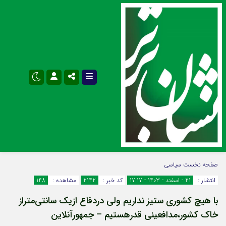
نام کاربری یا نشانی ایمیل
اینستاگرام
تلگرام
صفحه نخست
سیاسی
انتشار :
21 - اسفند - 1403 - 17:17
کد خبر :
2142
مشاهده :
148
سروش
ایتا
با هیچ کشوری ستیز نداریم ولی دردفاع ازیک سانتی‌‌متراز
رمز عبور
آپارات
اپلیکیشن
خاک کشور،مدافعینی قدرهستیم – جمهورآنلاین