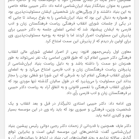
همچنین دکتر عارف در ابتدای سخنان خود با گرامیداشت یاد و خاطره دکتر
حبیبی به عنوان بنیانگذار بنیاد ایران‌شناسی ادامه داد: دکتر حبیبی علاقه خاصی
به این بنیاد داشتند و از ویژگی‌های بارز شخصیتی ایشان مسئولیت‌پذیری بود
و همواره به دنبال این بود که بنیاد ایران‌شناسی را به بلوغ برساند تا جایی که
در یکی از جلسات شورای انقلاب فرهنگی ریاست فرهنگستان زبان و ادب
فارسی به ایشان پیشنهاد شد که تمامی اعضای جلسه به دکتر حبیبی برای
پذیرش این مسئولیت اصرار کردند اما با توجه به روحیه مسئولیت‌پذیری وی
برای اولین بار دیدم که از پذیرش این سمت امتناع کرد.
معاون اول رئیس‌جمهور افزود: پس از اصرار اعضای شورای عالی انقلاب
فرهنگی دکتر حبیبی اعلام کرد که طبق قانون اساسی یک نفر نمی‌تواند به طور
همزمان دو سمت را داشته باشد و به دلیل ریاست بنیاد ایران‌شناسی از
پذیرفتن ریاست فرهنگستان زبان و ادب فارسی امتناع می‌کرد و به اعضای
شورای انقلاب فرهنگی اعلام کرد به شرطی که این شورا دو شغلی بودن را مجاز
بداند این مسئولیت را می‌پذیرد که در طول سالیان گذشته تنها موردی بود که
شورای انقلاب فرهنگی با تفسیر قانونی و به اتفاق آراء به ریاست دکتر حبیبی
بر فرهنگستان زبان و ادب فارسی رأی داد.
وی ادامه داد: دکتر حبیبی استادی تاثیرگذار در قبل و بعد انقلاب و یک
شخصیت وزین، فرهنگی و صبوری بود که باید راه وی در این موسسه بسیار
مهم و کلیدی ادامه یابد.
دکتر عارف همچنین با قدردانی از زحمات دکتر رجبی دوانی رئیس پیشین بنیاد
ایران‌شناسی گفت: شاخص‌های این موسسه کیفی است و بنابراین توقع
گزارش سالانه نداریم و روند فعالیت‌های این بنیاد در ارتباط با رسالت‌های آن و