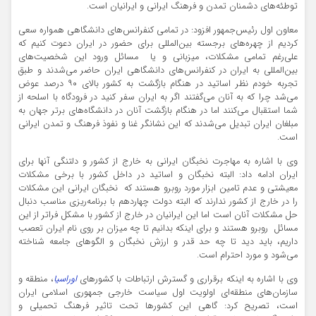
توطئه‌های دشمنان تمدن و فرهنگ ایرانی و ایرانیان است.
معاون اول رئیس‌جمهور افزود: در تمامی کنفرانس‌های دانشگاهی همواره سعی
کردیم از چهره‌های برجسته بین‌المللی برای حضور در ایران دعوت کنیم که
علی‌رغم تمامی مشکلات، میزبانی و یا مسائل ورود این شخصیت‌های
بین‌المللی به ایران در کنفرانس‌های دانشگاهی ایران حاضر می‌شدند و طبق
تجربه خودم نظر اساتید در هنگام بازگشت به کشور بالای ۹۰ درصد عوض
می‌شد چرا که به آنان می‌گفتند اگر به ایران سفر کنید در فرودگاه با اسلحه از
شما استقبال می‌کنند اما در هنگام بازگشت آنان در دانشگاه‌های برتر جهان به
مبلغان ایران تبدیل می‌شدند که این نشانگر غنا و نفوذ فرهنگ و تمدن ایرانی
است.
وی با اشاره به مهاجرت نخبگان ایرانی به خارج از کشور و دلتنگی آنها برای
ایران ادامه داد: البته نخبگان و اساتید در داخل کشور با برخی مشکلات
معیشتی و عدم تامین ابزار مورد روبرو هستند که نخبگان ایرانی این مشکلات
را در خارج از کشور ندارند که البته دولت چهاردهم با برنامه‌ریزی مناسب دنبال
حل مشکلات آنان است اما این ایرانیان در خارج از کشور با مشکل فراتر از این
مسائل روبرو هستند و برای اینکه بدانیم تا چه میزان بر روی نام ایران تعصب
داریم، باید دید تا چه حد قدر و ارزش نخبگان و الگوهای جامعه شناخته
می‌شود و مورد احترام است.
وی با اشاره به اینکه برقراری و گسترش ارتباطات با کشورهای
اوراسیا
،‌ منطقه و
سازمان‌های منطقه‌ای اولویت اول سیاست خارجی جمهوری اسلامی ایران
است،‌ تصریح کرد: گاهی این کشورها تحت تاثیر فرهنگ تحمیلی و