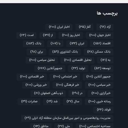
برچسب ها
آزاد
(96)
آغاز
(35)
اخبار ایران
(200)
اخبار جهان
(200)
اخبار روز
(200)
از
(137)
است
(64)
اقتصاد
(156)
ایران
(133)
با
(107)
بانک
(183)
بانک مسکن
(38)
بانک کشاورزی
(59)
برای
(98)
به
(121)
تحلیل اقتصادی
(200)
تحلیل سیاسی
(200)
توسعه
(54)
تولید
(43)
جمهورآنلاین
(666)
جمهور آنلاین
(201)
خبر اجتماعی
(200)
خبر اقتصادی
(200)
خبر سیاسی
(200)
خبر فرهنگی
(200)
خبر ورزشی
(200)
خبرگزاری
(200)
در
(290)
ذوب‌آهن اصفهان
(61)
رسانه خبری
(200)
سال
(37)
شد
(79)
صادرات
(39)
فولاد
(34)
مدیریت روابط‌عمومی و امور بین‌الملل سازمان منطقه آزاد انزلی
(49)
مصاحبه اختصاصی
(200)
ملی
(37)
مناطق
(73)