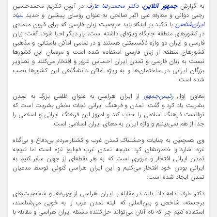
به گزارش
جمهور آنلاین
،
دکتر محمدرضا عارف
در آیین تکریم محمدحسین
رجبی دوانی و معارفه علی اکبر صالحی به عنوان روسای پیشین و جدید
بنیاد
ایران‌شناسی
با تاکید بر اینکه باید مرجعیت زبان فارسی که برای قرون متمادی
در کشورهای منطقه جایگاه ویژه‌ای داشته است، بار دیگر احیا شود، گفت: زبان
فارسی و ایران دو واژه ناگسستنی هستند و در تمامی اماکن باستانی و مذهبی
کشورهای منطقه از زبان فارسی استفاده شده است و مردمان این کشورها
نسبت به زبان فارسی و تمدن ایران احساس غرور و افتخار می‌کنند و تصاویر
بزرگان ایرانی در ساختمان‌ها و به ویژه اماکن دانشگاهی این کشورها نصب
شده است.
معاون اول
رئیس‌جمهور
از ایران هراسی به عنوان ظلمی بزرگ به تمدن
بشریت یاد کرد و گفت: تمدن و فرهنگ ایرانی نجات بخش بشریت است که
توانست فرهنگ اسلامی را جذب کند و امروز این فرهنگ ایرانی و اسلامی را
جدا از هم نمی‌بینیم و واژه ایران به معنای ایران اسلامی است.
وی همچنین به جنایات وحشتناک تمدن غرب و کشتار مردم بی‌دفاع و بی‌گناه
غزه اشاره و خاطرنشان کرد: نتیجه تمدن غرب فجایع غزه است اما نتیجه
تمدن ایرانی افتخار و غروری است که به هر نقطه‌ای از جهان سفر کنیم به
ایرانی بودن خود افتخار می‌کنیم و این ایران هراسی کنونی توسط مدعیان
تمدن ایجاد شده است.
دکتر عارف ادامه داد:‌ باید در مقابله با ایران هراسی از چهره‌ها و شخصیت‌های
برجسته،‌ شاخص و بین‌المللی که البته تمدن غرب را به خوبی می‌شناسند،
استفاده کنیم چرا که نام آنان می‌تواند حل‌کننده مسئله ایران هراسی و مقابله با