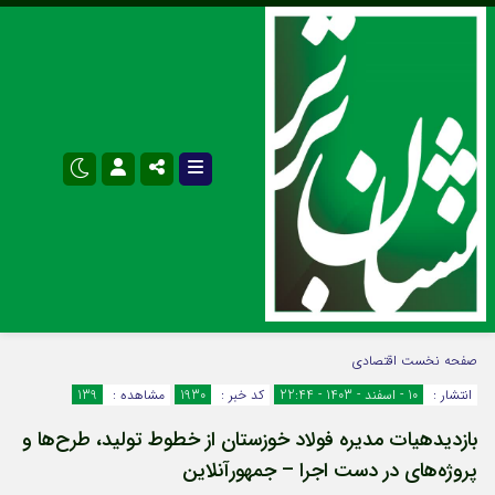
نام کاربری یا نشانی ایمیل
اینستاگرام
تلگرام
صفحه نخست
اقتصادی
انتشار :
10 - اسفند - 1403 - 22:44
کد خبر :
1930
مشاهده :
139
سروش
ایتا
بازدیدهیات مدیره فولاد خوزستان از خطوط تولید، طرح‌ها و
رمز عبور
آپارات
اپلیکیشن
پروژه‌های در دست اجرا – جمهورآنلاین