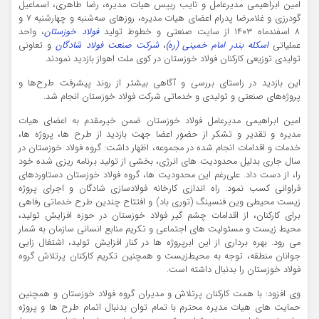
امین ابراهیمی مدیرعامل و نایب رییس هیات مدیره، رضا طاهری، اسماعیل
گودرزی و غلامرضا پدرام اعضای هیات مدیره، روزهای سه‌شنبه و چهارشنبه ۷ و
۸ اسفندماه ۱۴۰۳ از سایت صنعتی و خطوط تولید
فولاد خوزستان
، واحد
عملیاتی
اسکله بندر امام خمینی (ره)
،
شرکت صنعت فولاد شادگان
و تعاونی
تولیدی توزیعی کارکنان فولاد خوزستان در کوی ملت اهواز بازدید نمودند.
این بازدید در راستای بررسی و آگاهی بیشتر از روند پیشرفت طرح‌‌ها و
پروژه‌های صنعتی و تولیدی و خدماتی شرکت فولاد خوزستان انجام شد.
امین ابراهیمی مدیرعامل فولاد خوزستان ضمن خیرمقدم به اعضای هیات
مدیره و تقدیر و تشکر از حضور اعضا جهت بازدید از طرح ها، پروژه ها‌،
خدمات و اقدامات انجام شده در مجموعه، اظهار داشت: گروه فولاد خوزستان در
سال جاری بدلیل محدودیت های انرژی، بخشی از تولید برنامه ریزی شده خود
را، از دست داد. علی‌رغم این محدودیت ها، گروه فولاد خوزستان دستاوردهای
فراوانی کسب نمود. راه اندازی کارخانه فولادسازی شادگان و اجرای پروژه
زیست محیطی وین فنسینگ (توری باد) و افتتاح چندین طرح خدماتی رفاهی
برای کارکنان، از اقدامات چشم گیر فولاد خوزستان در حوزه افزایش تولید،
محیط زیست و مسئولیت های اجتماعی و تکریم منابع انسانی سازمان به شمار
می رود. بهره برداری از این ابرپروژه ها در کنار افزایش تولید، اشتغال زایی
جوانان منطقه، توجه به محیط‌زیست و همچنین تکریم کارکنان پرتلاش گروه
فولاد خوزستان را بدنبال داشته است.
وی افزود: با همت کارکنان پرتلاش و مدیران گروه فولاد خوزستان و همچنین
حمایت های هیات مدیره محترم با تمام توان بدنبال اتمام طرح ها و پروژه