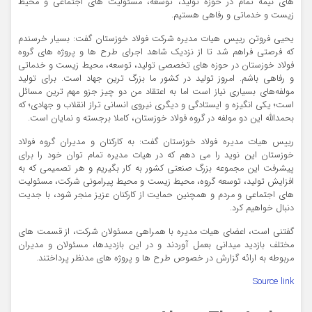
های نیمه تمام در حوزه تولید، توسعه، مسئولیت های اجتماعی و محیط
زیست و خدماتی و رفاهی هستیم.
یحیی فروتن رییس هیات مدیره شرکت فولاد خوزستان گفت: بسیار خرسندم
که فرصتی فراهم شد تا از نزدیک شاهد اجرای طرح ها و پروژه های گروه
فولاد خوزستان در حوزه های تخصصی تولید، توسعه، محیط زیست و خدماتی
و رفاهی باشم. امروز تولید در کشور ما بزرگ ترین جهاد است. برای تولید
مولفه‌های بسیاری نیاز است اما به اعتقاد من دو چیز جزو مهم ترین مسائل
است؛ یکی انگیزه و ایستادگی و دیگری نیروی انسانی تراز انقلاب و جهادی؛ که
بحمدالله این دو مولفه در گروه فولاد خوزستان، کاملا برجسته و نمایان است.
رییس هیات مدیره فولاد خوزستان گفت: به کارکنان و مدیران گروه فولاد
خوزستان این نوید را می دهم که در هیات مدیره تمام توان خود را برای
پیشرفت این مجموعه بزرگ صنعتی کشور به کار بگیریم و هر تصمیمی که به
افزایش تولید، توسعه گروه، محیط زیست و محیط پیرامونی شرکت، مسئولیت
های اجتماعی و مردم و همچنین حمایت از کارکنان عزیز منجر شود، با جدیت
دنبال خواهیم کرد.
گفتنی است، اعضای هیات مدیره با همراهی مسئولان شرکت، از قسمت های
مختلف بازدید میدانی بعمل آوردند و در این بازدیدها، مسئولان و مدیران
مربوطه به ارائه گزارش در خصوص طرح ها و پروژه های مدنظر پرداختند.
Source link