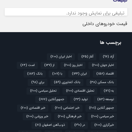
تبلیغات
تبلیغی برای نمایش وجود ندارد.
قیمت خودروهای داخلی
برچسب ها
آزاد
(96)
آغاز
(35)
اخبار ایران
(200)
اخبار جهان
(200)
اخبار روز
(200)
از
(137)
است
(64)
اقتصاد
(156)
ایران
(133)
با
(107)
بانک
(183)
بانک مسکن
(38)
بانک کشاورزی
(59)
برای
(98)
به
(121)
تحلیل اقتصادی
(200)
تحلیل سیاسی
(200)
توسعه
(54)
تولید
(43)
جمهورآنلاین
(666)
جمهور آنلاین
(201)
خبر اجتماعی
(200)
خبر اقتصادی
(200)
خبر سیاسی
(200)
خبر فرهنگی
(200)
خبر ورزشی
(200)
خبرگزاری
(200)
در
(290)
ذوب‌آهن اصفهان
(61)