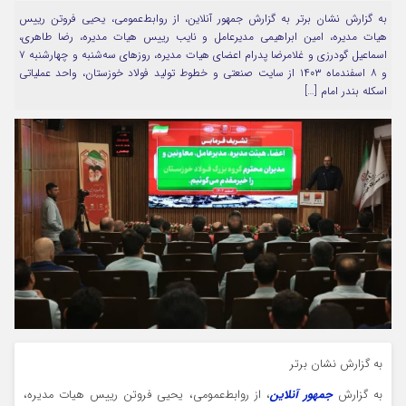
به گزارش نشان برتر به گزارش جمهور آنلاین، از روابط‌عمومی، یحیی فروتن رییس
مرا به خاطر بسپار
هیات‌ مدیره، امین ابراهیمی مدیرعامل و نایب رییس هیات مدیره، رضا طاهری،
اسماعیل گودرزی و غلامرضا پدرام اعضای هیات مدیره، روزهای سه‌شنبه و چهارشنبه ۷
و ۸ اسفندماه ۱۴۰۳ از سایت صنعتی و خطوط تولید فولاد خوزستان، واحد عملیاتی
اسکله بندر امام […]
Forget Password
به گزارش نشان برتر
به گزارش
جمهور آنلاین
، از روابط‌عمومی، یحیی فروتن رییس هیات‌ مدیره،