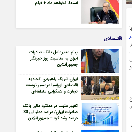
استعفا نخواهم داد + فیلم
ا
ز
اقتـصادی
ا
ش
پیام مدیرعامل بانک صادرات
س
ایران به مناسبت روز خبرنگار –
جمهورآنلاین
و
ایران،شریک راهبردی اتحادیه
اقتصادی اوراسیا درمسیر توسعه
تجارت و همگرایی منطقه‌ای –
جمهورآنلاین
ح
ی
تغییر مثبت در عملکرد مالی بانک
صادرات ایران/ درآمد عملیاتی 80
درصد رشد کرد – جمهورآنلاین
د