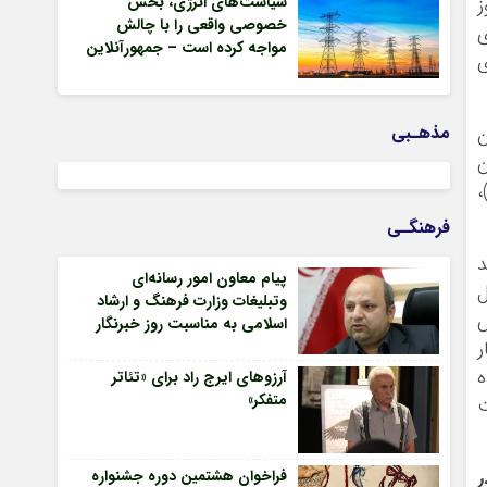
سیاست‌های انرژی، بخش
ز
خصوصی واقعی را با چالش
ی
مواجه کرده است – جمهورآنلاین
مذهـبی
ن
ن
،
فرهنگـی
د
پیام معاون امور رسانه‌ای
ل
وتبلیغات وزارت فرهنگ و ارشاد
ش
اسلامی به مناسبت روز خبرنگار
ر
ه
آرزوهای ایرج راد برای «تئاتر
متفکر»
ت
ر
فراخوان هشتمین دوره جشنواره