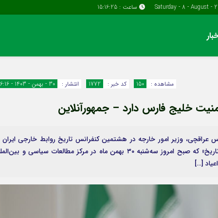
ساعت :
15:16:26
بار
دسترسی سریع
پیوندها
تماس با ما
گروه اقتصاد
مشاهده :
150
کد خبر :
1772
انتشار :
30 - بهمن - 1403 - 16:16
پیوندهای سایت
گروه سیاسی
منیت خلیج فارس دارد – جمهورآنلاین
سبد خريد
گروه فرهنگ
برگه دو ستونه
 عراقچی، وزیر امور خارجه در هشتمین کنفرانس تاریخ روابط خارجی ایران ب
عنوان «سیاست خارجی ایران و خلیج فارس در گستره تاریخ» که صبح امروز سه‌شنبه ۳۰ بهمن ماه در مرکز مطالعات سیاسی و بین‌ال
عیاد […]