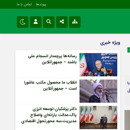
پیوندها
تماس با ما
ویژه خبری
نام کاربری یا نشانی ایمیل
اینستاگرام
ویژه خبری
اقتصادی
تلگرام
رسانه‌ها پرچمدار انسجام ملی
سیاسی
باشند – جمهورآنلاین
رمز عبور
سروش
فرهنگی و هنری
ایتا
انقلاب ما محصول مکتب عاشورا
ا
مرا به خاطر بسپار
آپارات
است – جمهورآنلاین
ملل
اپلیکیشن
Forget Password
دکتر پزشکیان:توسعه انرژی
پاک،عدالت یارانه‌ای واصلاح
مدیریت،سه محورتحول اقتصادی
– جمهورآنلاین