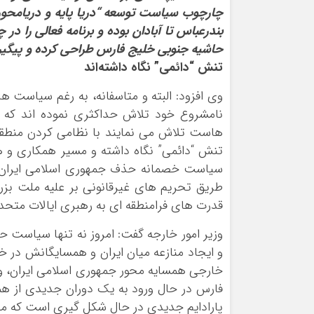
چارچوب سیاست توسعه “دریا پایه و دریامحور” 
بندرعباس تا آبادان بوده و برنامه فعالی را 
حاشیه جنوبی خلیج فارس طراحی کرده و پیگیر
تنش “دائمی” نگاه داشته‌اند
وی افزود: البته و متاسفانه، به رغم سیاست ه
نامشروع خود تلاش حداکثری نموده اند که خل
هاست تلاش می نمایند با نظامی کردن منطقه و
تنش “دائمی” نگاه داشته و مسیر همکاری و ه
سیاست خصمانه حذف جمهوری اسلامی ایران از 
طریق تحریم های غیرقانونی بر علیه ملت بزرگ 
قدرت های فرامنطقه ای به رهبری ایالات متحد
وزیر امور خارجه گفت: امروز نه تنها سیاست ح
و ایجاد منازعه میان ایران و همسایگانش در
خارجی همسایه محور جمهوری اسلامی ایران، و 
فارس در حال ورود به یک دوران جدیدی از ه
پارادایم جدیدی در حال شکل گیری است که می 