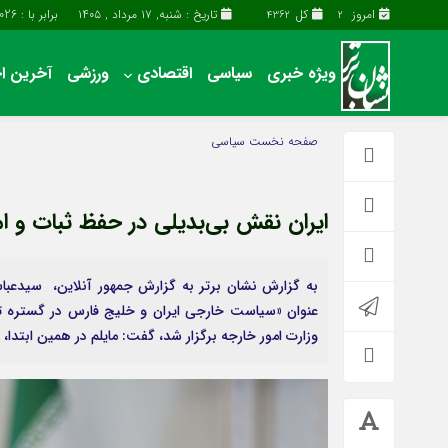
امروز
کل
تاریخ : شنبه, ۱۷ مرداد , ۱۴۰۵
برابر با : Saturday - 8 - August - 2026
4362
2
ویژه خبری
سیاسی
اقتصادی
ورزشی
آخرین اخ
آخرین اخبار
چند رسانه
صفحه نخست
سیاسی
اقتصادی
گالری فیلم
سیاسی
گالری عکس
ایران نقش بی‌بدیلی در حفظ ثبات و ا
فرهنگی و هنری
حساب مشتری
به گزارش نشان برتر به گزارش جمهور آنلاین، سیدعباس
وزارت امور خارجه برگزار شد، گفت: مایلم در همین ابتدا، ا