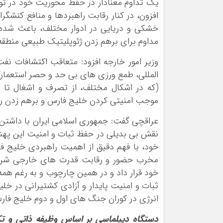
یک تداوم معنادار در حفظ محوریت خود در توسع
افزون، در کنار رقابت راهبردها و منافع کنشگرا
خشکی و دریایی در ادوار مختلف، باعث شد
مداوم برای برهم زدن ژئوپلیتیک طبیعی منطقه
وزیر امور خارجه افزود: متعاقب اکتشافات نف
المللی، طمع ورزی های بی حد و حصر استعمارگر
(که در اشکال مختلف، از تصرف و اشغال تا
موجب امنیتی کردن خلیج فارس و برهم زدن ر
عراقچی گفت: جمهوری اسلامی ایران با داشتن
نقش بی بدیلی در حفظ ثبات و امنیت این پهنه 
خود، با فهم دقیق از اهمیت راهبردی خلیج ف
مخرب حضور و رقابت قدرت های خارجی شرقی و
خود قرار داد و در همین چارچوب و به رغم همه
ثبات و امنیت پایدار و آزادی کشتیرانی در خل
انرژی در کوران جنگ های اول و دوم خلیج فا
دستگاه دیپلماسی بر اساس وظیفه ذاتی و تک