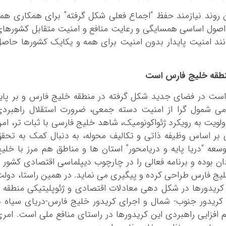
ن روند نیازمند حفظ “اجماع فعلی شکل گرفته” برای همکاری هم
اصول اساسی همسایگی و رعایت منافع و امنیت متقابل کشورها
ند امنیت پایدار بدون امنیت برای همه و یکایک کشورها حاص
منطقه خلیج فارس است
است در فضای جدید شکل گرفته در منطقه خلیج فارس و بر پای
ومی شمول گرا از امنیت دسته جمعی، ضرورت استقلال راهبرد
لویت به رویکرد ژئواکونومیک، شاهد خلیج فارسی با ثبات تر، ام
ی بر اساس وظیفه ذاتی و تکالیف محوله، به دنبال کمک به تحق
 “دریا پایه و دریامحور” استان ها و مناطق هم مرز با خلی
ادان بوده و برنامه فعالی را در چارچوب دیپلماسی اقتصادی کشور 
یج فارس طراحی کرده و پیگیری می نماید. در همین راستا، دول
 کریدورها در شکل دهی معادلات اقتصادی و ژئوپلیتیکی منطقه 
ی کریدور جنوب- شمال و اجرای کریدور خلیج فارس-دریای سیاه ب
ایی راهبردی این کریدورها در راستای منافع ملی است. امر