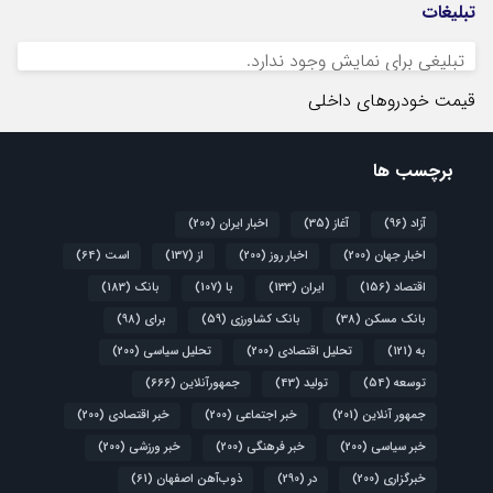
تبلیغات
تبلیغی برای نمایش وجود ندارد.
قیمت خودروهای داخلی
برچسب ها
آزاد
(96)
آغاز
(35)
اخبار ایران
(200)
اخبار جهان
(200)
اخبار روز
(200)
از
(137)
است
(64)
اقتصاد
(156)
ایران
(133)
با
(107)
بانک
(183)
بانک مسکن
(38)
بانک کشاورزی
(59)
برای
(98)
به
(121)
تحلیل اقتصادی
(200)
تحلیل سیاسی
(200)
توسعه
(54)
تولید
(43)
جمهورآنلاین
(666)
جمهور آنلاین
(201)
خبر اجتماعی
(200)
خبر اقتصادی
(200)
خبر سیاسی
(200)
خبر فرهنگی
(200)
خبر ورزشی
(200)
خبرگزاری
(200)
در
(290)
ذوب‌آهن اصفهان
(61)