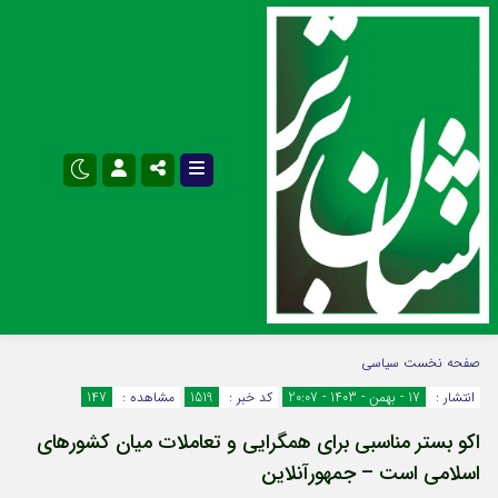
نام کاربری یا نشانی ایمیل
اینستاگرام
تلگرام
صفحه نخست
سیاسی
انتشار :
17 - بهمن - 1403 - 20:07
کد خبر :
1519
مشاهده :
147
سروش
ایتا
اکو بستر مناسبی برای همگرایی و تعاملات میان کشورهای
رمز عبور
آپارات
اپلیکیشن
اسلامی است – جمهورآنلاین