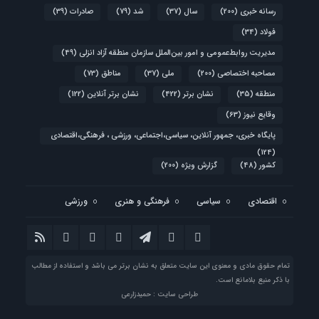
رسانه خبری
(200)
سال
(37)
شد
(79)
صادرات
(39)
فولاد
(34)
مدیریت روابط‌عمومی و امور بین‌الملل سازمان منطقه آزاد انزلی
(49)
مصاحبه اختصاصی
(200)
ملی
(37)
مناطق
(73)
منطقه
(35)
نشان برتر
(422)
نشان برتر آنلاین
(122)
وقایع نیوز
(63)
پایگاه خبری، جمهور آنلاین، سیاسی،اجتماعی، ورزشی ، فرهنگی،اقتصادی
(124)
کشور
(48)
گزارش ویژه
(200)
اقتصادی
سیاسی
فرهنگی و هنری
ورزشی
تمام حقوق مادی و معنوی این سایت متعلق به نشان برتر می باشد و استفاده از مطالب
با ذکر منبع بلامانع است.
طراحی سایت : حمیدزارعی