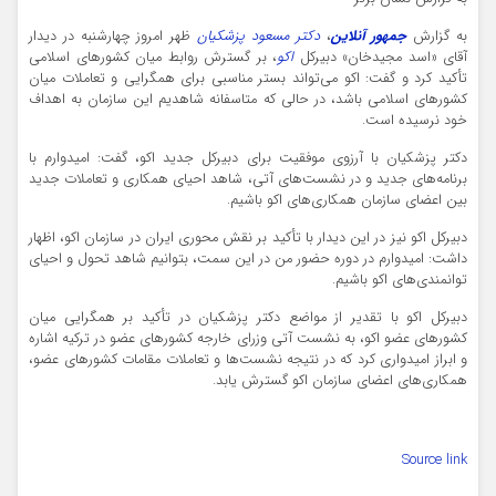
به گزارش
جمهور آنلاین
،
دکتر مسعود پزشکیان
ظهر امروز چهارشنبه در دیدار
آقای «اسد مجیدخان» دبیرکل
اکو
، بر گسترش روابط میان کشورهای اسلامی
تأکید کرد و گفت: اکو می‌تواند بستر مناسبی برای همگرایی و تعاملات میان
کشورهای اسلامی باشد، در حالی که متاسفانه شاهدیم این سازمان به اهداف
خود نرسیده است.
دکتر پزشکیان با آرزوی موفقیت برای دبیرکل جدید اکو، گفت: امیدوارم با
برنامه‌های جدید و در نشست‌های آتی، شاهد احیای همکاری و تعاملات جدید
بین اعضای سازمان همکاری‌های اکو باشیم.
دبیرکل اکو نیز در این دیدار با تأکید بر نقش محوری ایران در سازمان اکو، اظهار
داشت: امیدوارم در دوره حضور من در این سمت، بتوانیم شاهد تحول و احیای
توانمندی‌های اکو باشیم.
دبیرکل اکو با تقدیر از مواضع دکتر پزشکیان در تأکید بر همگرایی میان
کشورهای عضو اکو، به نشست آتی وزرای خارجه کشورهای عضو در ترکیه اشاره
و ابراز امیدواری کرد که در نتیجه نشست‌ها و تعاملات مقامات کشورهای عضو،
همکاری‌های اعضای سازمان اکو گسترش یابد.
Source link