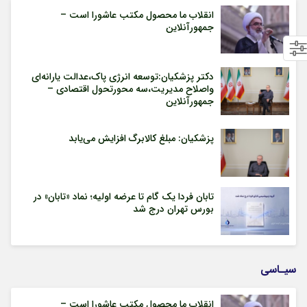
انقلاب ما محصول مکتب عاشورا است –
جمهورآنلاین
دکتر پزشکیان:توسعه انرژی پاک،عدالت یارانه‌ای
واصلاح مدیریت،سه محورتحول اقتصادی –
جمهورآنلاین
پزشکیان: مبلغ کالابرگ افزایش می‌یابد
تابان فردا یک گام تا عرضه اولیه؛ نماد «تابان» در
بورس تهران درج شد
سیـاسی
انقلاب ما محصول مکتب عاشورا است –