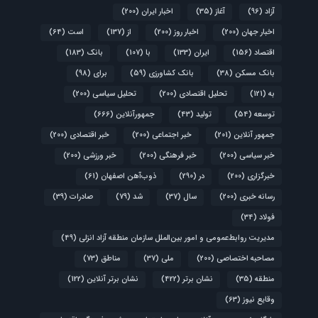
آزاد
(96)
آغاز
(35)
اخبار ایران
(200)
اخبار جهان
(200)
اخبار روز
(200)
از
(137)
است
(64)
اقتصاد
(156)
ایران
(133)
با
(107)
بانک
(183)
بانک مسکن
(38)
بانک کشاورزی
(59)
برای
(98)
به
(121)
تحلیل اقتصادی
(200)
تحلیل سیاسی
(200)
توسعه
(54)
تولید
(43)
جمهورآنلاین
(666)
جمهور آنلاین
(201)
خبر اجتماعی
(200)
خبر اقتصادی
(200)
خبر سیاسی
(200)
خبر فرهنگی
(200)
خبر ورزشی
(200)
خبرگزاری
(200)
در
(290)
ذوب‌آهن اصفهان
(61)
رسانه خبری
(200)
سال
(37)
شد
(79)
صادرات
(39)
فولاد
(34)
مدیریت روابط‌عمومی و امور بین‌الملل سازمان منطقه آزاد انزلی
(49)
مصاحبه اختصاصی
(200)
ملی
(37)
مناطق
(73)
منطقه
(35)
نشان برتر
(422)
نشان برتر آنلاین
(122)
وقایع نیوز
(63)