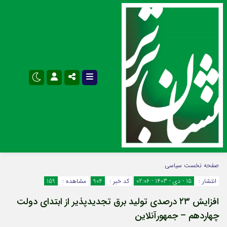
نام کاربری یا نشانی ایمیل
اینستاگرام
تلگرام
صفحه نخست
سیاسی
انتشار :
15 - دی - 1403 - 02:06
کد خبر :
904
مشاهده :
159
سروش
ایتا
افزایش ۲۳ درصدی تولید برق تجدیدپذیر از ابتدای دولت
رمز عبور
آپارات
اپلیکیشن
چهاردهم – جمهورآنلاین