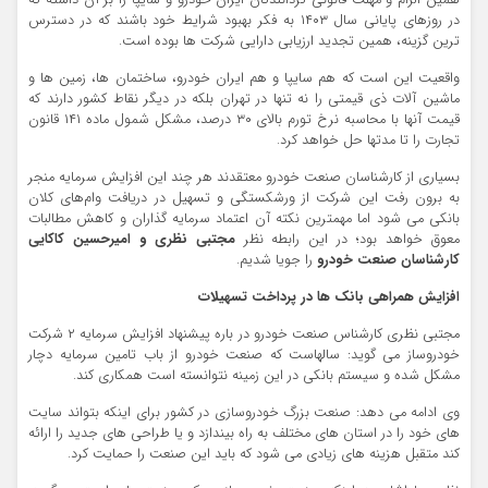
همین الزام و مهلت قانونی گردانندگان ایران خودرو و سایپا را بر آن داشته که
در روزهای پایانی سال ۱۴۰۳ به فکر بهبود شرایط خود باشند که در دسترس
ترین گزینه، همین تجدید ارزیابی دارایی شرکت ها بوده است.
واقعیت این است که هم سایپا و هم ایران خودرو، ساختمان ها، زمین ها و
ماشین آلات ذی قیمتی را نه تنها در تهران بلکه در دیگر نقاط کشور دارند که
قیمت آنها با محاسبه نرخ تورم بالای ۳۰ درصد، مشکل شمول ماده ۱۴۱ قانون
تجارت را تا مدتها حل خواهد کرد.
بسیاری از کارشناسان صنعت خودرو معتقدند هر چند این افزایش سرمایه منجر
به برون رفت این شرکت از ورشکستگی و تسهیل در دریافت وام‌های کلان
بانکی می شود اما مهمترین نکته آن اعتماد سرمایه گذاران و کاهش مطالبات
معوق خواهد بود؛ در این رابطه نظر
مجتبی نظری و امیرحسین کاکایی
کارشناسان صنعت خودرو
را جویا شدیم.
افزایش همراهی بانک ها در پرداخت تسهیلات
مجتبی نظری کارشناس صنعت خودرو در باره پیشنهاد افزایش سرمایه ۲ شرکت
خودروساز می گوید: سالهاست که صنعت خودرو از باب تامین سرمایه دچار
مشکل شده و سیستم بانکی در این زمینه نتوانسته است همکاری کند.
وی ادامه می دهد: صنعت بزرگ خودروسازی در کشور برای اینکه بتواند سایت
های خود را در استان های مختلف به راه بیندازد و یا طراحی های جدید را ارائه
کند متقبل هزینه های زیادی می شود که باید این صنعت را حمایت کرد.