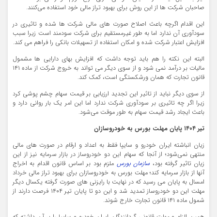
صاحبان شرکت ها از این روش برای بهبود تراز مالی خود استفاده می‌کنند.
این اقدام اگرچه باعث اصلاح صورت های مالی شرکت ها شده و تاثیری در
سودآوری آن ندارد اما به طور غیرمستقیم برای شرکت سودمند است زیرا سبب
افزایش اعتبار شرکت شده و امکان استفاده از تسهیلات بانکی را فراهم می کند.
البته این نکته را هم باید توجه داشت که افزایش بهای دارایی ها مشمول
مالیات بر درآمد نمی شود و از سوی دیگر می تواند به خروج شرکت از ماده ۱۴۱
قانون تجارت که همان ورشکستگی است، کمک کند.
از سوی دیگر نباید از تاثیر این تجدید ارزیابی بر قیمت سهام چشم پوشی کرد
زیرا اگر چه تاثیری بر سودآوری شرکت ندارد اما این امر یک بار روانی دارد و
باعث ایجاد رشد قیمت سهام به طور موقت می‌شود.
تیر ۱۴۰۴ پایان مهلت بورس به خودروسازان
زیان انباشته ایران خودرو و سایپا فقط به اعداد و ارقام در صورت های مالی
منتهی نمی‌شود؛ از آنجا که سهام این دو خودروساز در بازار سرمایه نیز از این
زیان تاثیر گرفته بود،
سازمان بورس
ملزم بود بر اساس قانون اقدام به اخراج
آنها از بازار سرمایه کند؛ مهلت بورس به خودروسازان برای بهبود تراز مالی خرداد
امسال به پایان می رسید که در نهایت با رایزنی های صورت گرفته یکسال دیگر
مهلت این دو خودروساز تمدید شد و این دو تا پایان تیر ۱۴۰۴ فرصت دارند از
شمول ماده ۱۴۱ قانون تجارت خارج شوند.