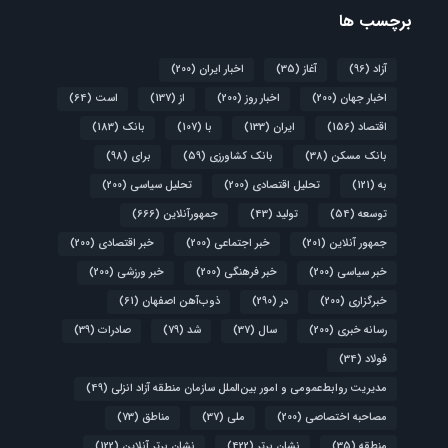
برچسب ها
آزاد
(96)
آغاز
(35)
اخبار ایران
(200)
اخبار جهان
(200)
اخبار روز
(200)
از
(137)
است
(64)
اقتصاد
(156)
ایران
(133)
با
(107)
بانک
(183)
بانک مسکن
(38)
بانک کشاورزی
(59)
برای
(98)
به
(121)
تحلیل اقتصادی
(200)
تحلیل سیاسی
(200)
توسعه
(54)
تولید
(43)
جمهورآنلاین
(666)
جمهور آنلاین
(201)
خبر اجتماعی
(200)
خبر اقتصادی
(200)
خبر سیاسی
(200)
خبر فرهنگی
(200)
خبر ورزشی
(200)
خبرگزاری
(200)
در
(290)
ذوب‌آهن اصفهان
(61)
رسانه خبری
(200)
سال
(37)
شد
(79)
صادرات
(39)
فولاد
(34)
مدیریت روابط‌عمومی و امور بین‌الملل سازمان منطقه آزاد انزلی
(49)
مصاحبه اختصاصی
(200)
ملی
(37)
مناطق
(73)
منطقه
(35)
نشان برتر
(422)
نشان برتر آنلاین
(122)