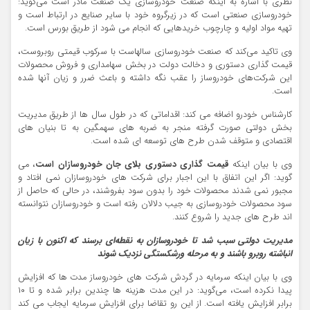
نظری با اشاره به اینکه صنعت خودروسازی یک صنعت مادر است می‌گوید:
خودروسازی صنعتی است که در زیرگروه خود با سایر صنایع در ارتباط است و
تهیه مواد اولیه و چارچوب خریدهایی که انجام می شود از طریق بورس است.
وی تاکید می‌کند که صنعت خودروسازی سالهاست با سرکوب قیمتی روبروست،
قیمت گذاری دستوری و دخالت دولت در بخش سهامداری و فروش محصولات
این شرکت‌های خودروساز را عقب نگه داشته و باعث ضرر و زیان آنها شده
است.
کارشناس خودرو اضافه می کند: اقداماتی که در طول سال ها از طریق مدیریت
بخش دولتی صورت گرفته منجر به ضربه های سهمگین به تا بنیان های
اقتصادی و متوقف شدن طرح های توسعه ای شده است.
وی با بیان اینکه
قیمت گذاری دستوری بلای جان خودروسازان است
، می
گوید: اگر این اتفاق با این اجبار برای شرکت های خودروسازان نمی افتاد و
مجبور نمی شدند محصولات خود را بدون سود بفروشند، در حالی که حاصل از
سود محصولات خودروسازی به جیب دلالان رفته است و خودروسازان نتوانسته
اند طرح های جدید را شروع کنند.
مدیریت دولتی سبب شد تا خودروسازان به نقطه‌ای برسند که اکنون با زیان
انباشته روبرو باشند و به مرحله ورشکستگی نزدیک شوند
وی با بیان اینکه سرمایه در گردش شرکت های خودروساز مدت ها که افزایش
پیدا نکرده است، می‌گوید: در این مدت هزینه ها چندین برابر شده و تا ۱۰
برابر افزایش یافته است. از این رو تقاضا برای افزایش سرمایه ایجاب می کند