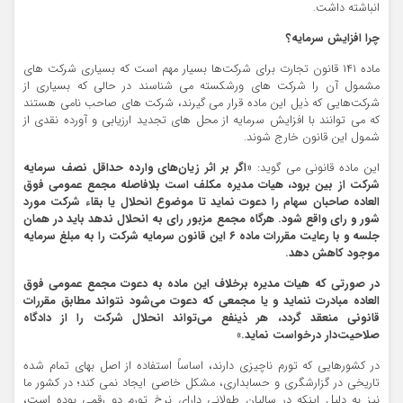
انباشته داشت.
چرا افزایش سرمایه؟
ماده ۱۴۱ قانون تجارت برای شرکت‌ها بسیار مهم است که بسیاری شرکت های
مشمول آن را شرکت های ورشکسته می شناسند در حالی که بسیاری از
شرکت‌هایی که ذیل این ماده قرار می گیرند، شرکت های صاحب نامی هستند
که می توانند با افزایش سرمایه از محل های تجدید ارزیابی و آورده نقدی از
شمول این قانون خارج شوند.
این ماده قانونی می گوید:
«اگر بر اثر زیان‌های وارده حداقل نصف سرمایه
شرکت از بین برود، هیات مدیره مکلف است بلافاصله مجمع عمومی فوق
العاده صاحبان سهام را دعوت نماید تا موضوع انحلال یا بقاء شرکت مورد
شور و رای واقع شود. هرگاه مجمع مزبور رای به انحلال ندهد باید در همان
جلسه و با رعایت مقررات ماده ۶ این قانون سرمایه شرکت را به مبلغ سرمایه
موجود کاهش دهد.
در صورتی که هیات مدیره برخلاف این ماده به دعوت مجمع عمومی فوق
العاده مبادرت ننماید و یا مجمعی که دعوت می‌شود نتواند مطابق مقررات
قانونی منعقد گردد، هر ذینفع می‌تواند انحلال شرکت را از دادگاه
صلاحیت‌دار درخواست نماید.»
در کشورهایی که تورم ناچیزی دارند، اساساً استفاده از اصل بهای تمام شده
تاریخی در گزارشگری و حسابداری، مشکل خاصی ایجاد نمی کند؛ در کشور ما
نیز به دلیل اینکه در سالیان طولانی دارای نرخ تورم دو رقمی بوده است،