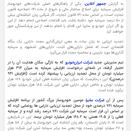
به گزارش
جمهور آنلاین
، یکی از راهکارهای اصلی شرکت‌های خودروساز
افزایش سرمایه برای اصلاح ساختار مالی و خروج از ماده ۱۴۱ اصلاحیه قانون
تجارت است؛ بر اساس ماده ۱۴۱ قانون تجارت، اگر شرکتی زیان انباشته‌ای بیش
از ۵۰ درصد سرمایه خود داشته باشد، باید اقدامات اصلاحی انجام دهد. از این
رو اگر ایران خودرو و سایپا این اقدام را انجام بدهند از مرز ورشکستگی عبور
خواهند کرد.
تجدید ارزیابی به زبان ساده به معنی ارزش‌گذاری مجدد دارایی یک بنگاه
اقتصادی است که شامل دارایی‌های ثابت، دارایی‌های نامشهود و سرمایه
گذاری‌ها مورد بازبینی و محاسبه مجدد قرار می‌گیرد.
تیم مدیریتی جدید
شرکت ایران‌خودرو
که به تازگی سکان هدایت آن را در
اختیار گرفته، در نامه‌ای درخواست افزایش سرمایه به میزان ۳۱۴ هزار
میلیارد تومان از محل تجدید ارزیابی را پیشنهاد کرده است (افزایش ۹۴۱
درصدی)‌؛
این درحالیست که میزان زیان انباشته فعلی ایران خودرو ۱۲۸ هزار
میلیارد تومان و خالص ارزش دارایی فعلی این شرکت ۱۸۵ هزار میلیارد تومان
برآورد شده است.
پس از آن
شرکت سایپا
دومین خودروساز بزرگ کشور از برنامه افزایش
سرمایه ۷۶۱ درصدی خود از محل تجدید ارزیابی دارایی ها رونمایی کرده که
بر اساس آن قرار است سرمایه این شرکت ۷۶۱ درصد رشد کرده و از سرمایه
فعلی را از ۱۹.۵ همتی به ۱۶۸.۲ هزار میلیارد تومان برسد.
این در شرایطی
است که تا پایان تابستان، رقم زیان انباشته این خودروساز به بیش از ۵۸ هزار
و ۶۱۱ میلیارد تومان رسیده بود؛ یعنی سه برابر سرمایه ثبتی این شرکت زیان