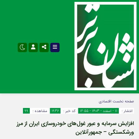
نام کاربری یا نشانی ایمیل
اینستاگرام
تلگرام
صفحه نخست
اقتصادی
انتشار :
11 - اسفند - 1403 - 12:55
کد خبر :
1936
مشاهده :
99
سروش
ایتا
افزایش سرمایه و عبور غول‌های خودروسازی ایران از مرز
رمز عبور
آپارات
اپلیکیشن
ورشکستگی – جمهورآنلاین