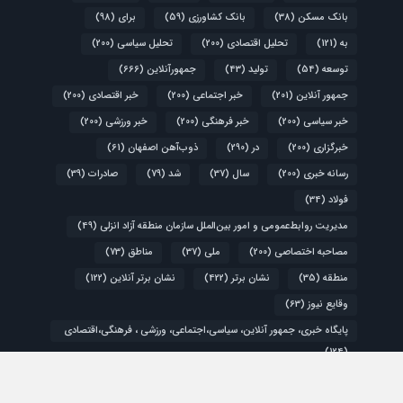
بانک مسکن
(38)
بانک کشاورزی
(59)
برای
(98)
به
(121)
تحلیل اقتصادی
(200)
تحلیل سیاسی
(200)
توسعه
(54)
تولید
(43)
جمهورآنلاین
(666)
جمهور آنلاین
(201)
خبر اجتماعی
(200)
خبر اقتصادی
(200)
خبر سیاسی
(200)
خبر فرهنگی
(200)
خبر ورزشی
(200)
خبرگزاری
(200)
در
(290)
ذوب‌آهن اصفهان
(61)
رسانه خبری
(200)
سال
(37)
شد
(79)
صادرات
(39)
فولاد
(34)
مدیریت روابط‌عمومی و امور بین‌الملل سازمان منطقه آزاد انزلی
(49)
مصاحبه اختصاصی
(200)
ملی
(37)
مناطق
(73)
منطقه
(35)
نشان برتر
(422)
نشان برتر آنلاین
(122)
وقایع نیوز
(63)
پایگاه خبری، جمهور آنلاین، سیاسی،اجتماعی، ورزشی ، فرهنگی،اقتصادی
(124)
کشور
(48)
گزارش ویژه
(200)