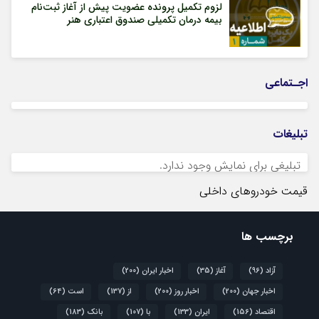
لزوم تکمیل پرونده عضویت پیش از آغاز ثبت‌نام
بیمه درمان تکمیلی صندوق اعتباری هنر
اجـتماعی
تبلیغات
تبلیغی برای نمایش وجود ندارد.
قیمت خودروهای داخلی
برچسب ها
آزاد
(96)
آغاز
(35)
اخبار ایران
(200)
اخبار جهان
(200)
اخبار روز
(200)
از
(137)
است
(64)
اقتصاد
(156)
ایران
(133)
با
(107)
بانک
(183)