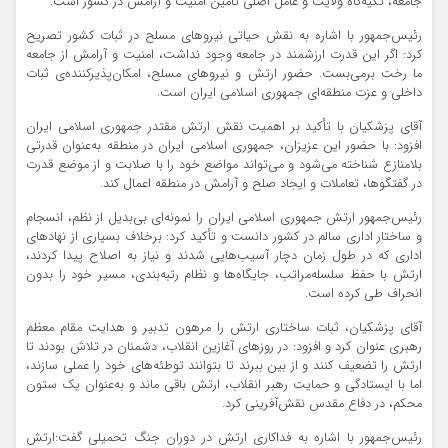
جامعه، تکیه‌گاه ولایت و عامل اصلی تأمین امنیت و آرامش در کشور است.
رئیس‌جمهور با اشاره به نقش حیاتی نیرو‌های مسلح در ثبات کشور تصریح
کرد: اگر این قدرت ارزشمند در جامعه وجود نداشت، امنیت و آرامش از جامعه
ما رخت برمی‌بست. حضور ارتش و نیرو‌های مسلح، امکان‌پذیرکننده‌ی ثبات
داخلی و عزت منطقه‌ای جمهوری اسلامی ایران است.
آقای پزشکیان با تأکید بر اهمیت نقش ارتش مقتدر جمهوری اسلامی ایران
افزود: با حضور این عزیزان، جمهوری اسلامی ایران در منطقه به‌عنوان قدرتی
بلامنازع شناخته می‌شود و می‌تواند مواضع خود را با صلابت و از موضع قدرت
در گفتگوها، تعاملات و ایجاد صلح و آرامش در منطقه اعمال کند.
رئیس‌جمهور ارتش جمهوری اسلامی ایران را نمونه‌ای بی‌بدیل از نظم، انسجام
و ساختار اداری سالم در کشور دانست و تأکید کرد: برخلاف بسیاری از نهاد‌های
اداری که در طول زمان دچار آسیب‌هایی شدند و نیاز به اصلاح پیدا کردند،
ارتش با حفظ سلسله‌مراتب، جایگاه‌ها و نظام رتبه‌بندی، مسیر خود را بدون
انحراف طی کرده است.
آقای پزشکیان، ثبات ساختاری ارتش را مرهون تدبیر و هدایت مقام معظم
رهبری عنوان کرد و افزود: در روز‌های آغازین انقلاب، دشمنان در تلاش بودند تا
ارتش را تضعیف کنند و از بین ببرند تا بتوانند توطئه‌های خود را عملی سازند،
اما با ایستادگی و حمایت رهبر انقلاب، ارتش باقی ماند و به‌عنوان یک ستون
محکم، در دفاع مقدس نقش‌آفرینی کرد.
رئیس‌جمهور با اشاره به فداکاری ارتش در دوران جنگ تحمیلی گفت:ارتش