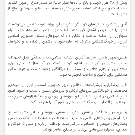
بیش از ۴۸ هزار شهید و بالغ بر ده‌ها هزار جانباز در مسیر دفاع از میهن تقدیم
کرده است و این ایثار، نشانه حضور مؤثر در همه صحنه‌ها و جبهه‌های دفاع از
کشور است.
آقای پزشکیان خاطرنشان کرد: اگر ارتش در آن روز‌ها نبود، دشمن می‌توانست
کشور را در معرض اشغال قرار دهد. اما حضور مقتدر ارتشی‌ها، خواب آرام
متجاوزان را آشفته ساخت و نشان داد که نیرو‌های مسلح جمهوری اسلامی
ایران، از خودگذشتگانی دلاورند که اجازه نفوذ به دشمن را نداده‌اند و نخواهند
داد.
رئیس‌جمهور با مرور شرایط آغازین انقلاب اسلامی، به وابستگی کامل تجهیزات
نظامی کشور در آن دوران اشاره کرد و گفت: در آن سال‌ها، حتی برای
ساده‌ترین نیاز‌های دفاعی، وابستگی به بیگانگان وجود داشت و هیچ امکان
مستقلی برای تأمین و ساخت تجهیزات نبود.
آقای پزشکیان، پیشرفت‌های نظامی امروز جمهوری اسلامی ایران را نتیجه‌ی
مجاهدت و خوداتکایی نیرو‌های ارتش و نیرو‌های مسلح دانست و افزود: امروز
ایران اسلامی در زمین، هوا، دریا و حوزه‌های پهپادی و جنگ‌افزار‌های مدرن، به
مرحله‌ای از اقتدار رسیده که دشمن حتی تصور آن را هم نمی‌کرد.
رئیس‌جمهور با تأکید بر نقش ارتش در همه‌ی حوزه‌های حیاتی کشور تصریح
کرد: ارتش و نیرو‌های نظامی و امنیتی، نه‌فقط در عرصه دفاعی، بلکه در تمامی
بحران‌های طبیعی و اجتماعی، در کنار مردم بوده‌اند؛ از زلزله و سیل تا طوفان و
بیماری، همواره نیرو‌هایی بی‌ادعا در میدان حاضر بودند.