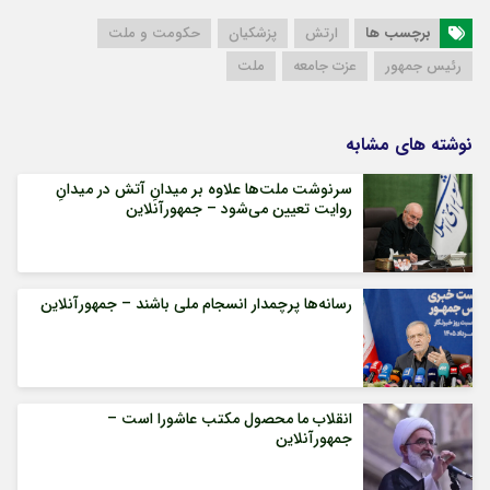
برچسب ها
ارتش
پزشکیان
حکومت و ملت
رئیس جمهور
عزت جامعه
ملت
نوشته های مشابه
سرنوشت ملت‌ها علاوه بر میدانِ آتش در میدانِ
روایت تعیین می‌شود – جمهورآنلاین
رسانه‌ها پرچمدار انسجام ملی باشند – جمهورآنلاین
انقلاب ما محصول مکتب عاشورا است –
جمهورآنلاین