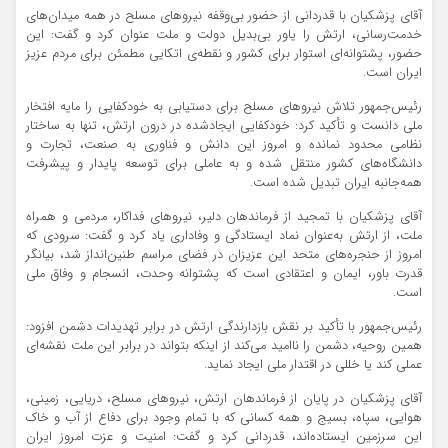
آقای پزشکیان با قدردانی از حضور بی‌وقفه نیرو‌های مسلح در همه میدان‌های
خدمت‌رسانی، ارتش را یاور بی‌بدیل دولت و ملت عنوان کرد و گفت: این
حضور، پشتوانه‌ای استوار برای کشور و نقطه‌ی اتکایی مطمئن برای مردم عزیز
ایران است.
رئیس‌جمهور تلاش نیرو‌های مسلح برای دستیابی به خودکفایی را مایه افتخار
ملی دانست و تأکید کرد: خودکفایی ایجادشده در درون ارتش، تنها به ساختار
نظامی محدود نمانده و امروز این دانش و فناوری به صنعت، تجارت و
دانشگاه‌های کشور منتقل شده و به عاملی برای توسعه پایدار و پیشرفت
همه‌جانبه ایران تبدیل شده است.
آقای پزشکیان با تمجید از فرماندهان دلیر، نیرو‌های فداکار، مردمی و همراه
ملت، از ارتش به‌عنوان نماد ایستادگی و وفاداری یاد کرد و گفت: سرودی که
امروز از حنجره‌های متحد این عزیزان در فضای مراسم طنین‌انداز شد، بیانگر
قدرت باور، ایمان و اعتقادی است که پشتوانه وحدت، انسجام و وفاق ملی
است.
رئیس‌جمهور با تأکید بر نقش بازدارندگی ارتش در برابر تهدیدات دشمن افزود:
همین روحیه، دشمن را ناامید می‌کند از اینکه بتواند در برابر این ملت نقشه‌ای
عملی کند یا خللی در اقتدار ملی ایجاد نماید.
آقای پزشکیان در پایان از فرماندهان ارتش، نیرو‌های مسلح، دریایی، زمینی،
هوایی، سپاه، بسیج و همه کسانی که با تمام وجود برای دفاع از آب و خاک
این سرزمین ایستاده‌اند، قدردانی کرد و گفت: امنیت و عزت امروز ایران