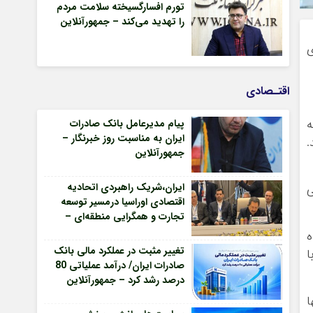
تورم افسارگسیخته سلامت مردم
را تهدید می‌کند – جمهورآنلاین
ی
اقتـصادی
ه
پیام مدیرعامل بانک صادرات
ایران به مناسبت روز خبرنگار –
.
جمهورآنلاین
ایران،شریک راهبردی اتحادیه
اقتصادی اوراسیا درمسیر توسعه
تجارت و همگرایی منطقه‌ای –
جمهورآنلاین
ه
تغییر مثبت در عملکرد مالی بانک
ا
صادرات ایران/ درآمد عملیاتی 80
درصد رشد کرد – جمهورآنلاین
ا