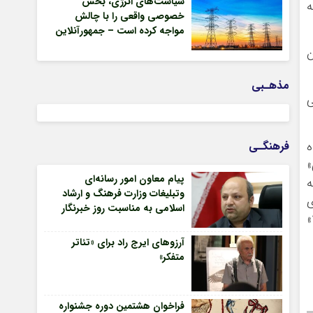
سیاست‌های انرژی، بخش
ه
خصوصی واقعی را با چالش
مواجه کرده است – جمهورآنلاین
ن
مذهـبی
م سینمایی
ه
فرهنگـی
نی»
پیام معاون امور رسانه‌ای
ه
وتبلیغات وزارت فرهنگ و ارشاد
ی
اسلامی به مناسبت روز خبرنگار
در مجموعه‌های تلویزیونی «چاق و لاغر»، «هزاران چشم» «فوتبالیست‌ها»، «داستان یک زندگی» و «ستایش ۳»
آرزوهای ایرج راد برای «تئاتر
متفکر»
فراخوان هشتمین دوره جشنواره