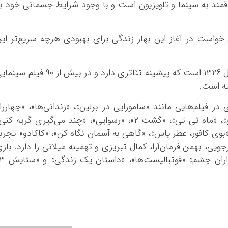
مند به سینما و تلویزیون است و با وجود شرایط جسمانی خود ب
 خواست در آغاز این بهار زندگی برای بهبودی هرچه سریع‌تر ای
اسدالله یکتا، بازیگر سینما و تلویزیون متولد سال ۱۳۲۶ است که پیشینه تئاتری دارد و در بیش از ۹۰ فیل
ته است.
در فیلم‌هایی مانند «سامورایی در برلین»، «زندانی‌ها»، «چهاررا
استانبول»، «دارکوب»، «نهنگ عنبر ۲»، «خفه‌گی»، «ماه تی تی»، «گشت ۲»، «رسوایی»، «چند می‌گیری گریه ک
«بوی کافور، عطر یاس»، «گاهی به آسمان نگاه کن»، «کاکادو» تجرب
ی، بهمن فرمان‌آرا، کمال تبریزی و تهمینه میلانی را دارد. باز