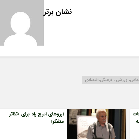
نشان برتر
تماعی، ورزشی ، فرهنگی،اقتصادی
غات
آرزوهای ایرج راد برای «تئاتر
ه
متفکر»