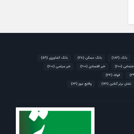
بانک
(183)
بانک مسکن
(38)
بانک کشاورزی
(59)
اجتماعی
(200)
خبر اقتصادی
(200)
خبر سیاسی
(200)
فولاد
(34)
نشان برتر آنلاین
(122)
وقایع نیوز
(63)