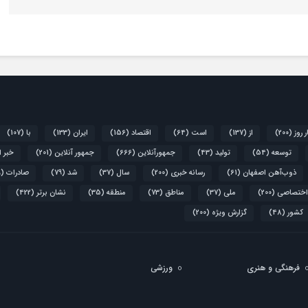
ر روز
(200)
از
(137)
است
(64)
اقتصاد
(156)
ایران
(133)
با
(107)
توسعه
(54)
تولید
(43)
جمهورآنلاین
(666)
جمهور آنلاین
(201)
خبر 
ذوب‌آهن اصفهان
(61)
رسانه خبری
(200)
سال
(37)
شد
(79)
صادرات
(39)
اختصاصی
(200)
ملی
(37)
مناطق
(73)
منطقه
(35)
نشان برتر
(422)
کشور
(48)
گزارش ویژه
(200)
فرهنگی و هنری
ورزشی