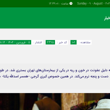
ساعت :
12:49:02
بار
دسترسی سریع
پیوندها
تماس با ما
گروه اقتصاد
مشاهده :
109
کد خبر :
2395
انتشار :
5 - فروردین - 1404 - 18:14
پیوندهای سایت
گروه سیاسی
سبد خريد
گروه فرهنگ
برگه دو ستونه
گزارش جمهور آنلاین، اسدالله یکتا در ۲۹ آذرماه ۱۴۰۳ به دلیل عفونت در خون و ریه در یکی از بیمارستان‌های تهران بستری شد. در ط
اری دست و پنجه نرم می‌کند. در همین خصوص کبری گرجی -همسر اسدالله یکتا- د