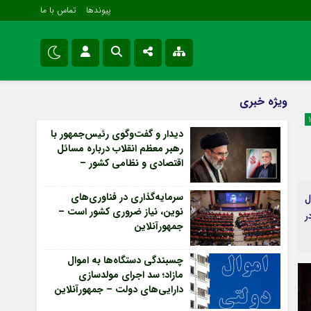
پیوندها
تماس با ما
ویژه خبری
نام کاربری یا نشانی ایمیل
اینستاگرام
ویژه خبری
اقتصادی
تلگرام
دیدار و گفت‌وگوی رئیس‌جمهور با
سیاسی
رهبر معظم انقلاب درباره مسائل
رمز عبور
سروش
فرهنگی و هنری
اقتصادی و نظامی کشور –
جمهورآنلاین
ایتا
سرمایه‌گذاری در فناوری‌های
ول
مرا به خاطر بسپار
آپارات
نوین، نیاز ضروری کشور است –
ر
جمهورآنلاین
اپلیکیشن
Forget Password
چسبندگی دستگاه‌ها به اموال
مازاد؛ سد اجرای مولدسازی
دارایی‌های دولت – جمهورآنلاین