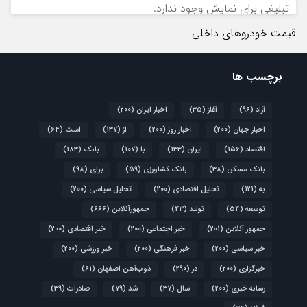
تبلیغی برای نمایش وجود ندارد.
قیمت خودروهای داخلی
برچسب ها
آزاد
(96)
آغاز
(35)
اخبار ایران
(200)
اخبار جهان
(200)
اخبار روز
(200)
از
(137)
است
(64)
اقتصاد
(156)
ایران
(133)
با
(107)
بانک
(183)
بانک مسکن
(38)
بانک کشاورزی
(59)
برای
(98)
به
(121)
تحلیل اقتصادی
(200)
تحلیل سیاسی
(200)
توسعه
(54)
تولید
(43)
جمهورآنلاین
(666)
جمهور آنلاین
(201)
خبر اجتماعی
(200)
خبر اقتصادی
(200)
خبر سیاسی
(200)
خبر فرهنگی
(200)
خبر ورزشی
(200)
خبرگزاری
(200)
در
(290)
ذوب‌آهن اصفهان
(61)
رسانه خبری
(200)
سال
(37)
شد
(79)
صادرات
(39)