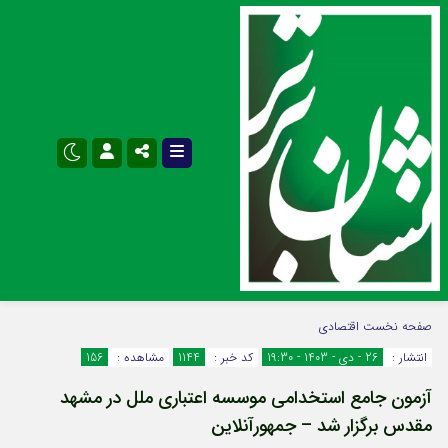
نام کاربری یا نشانی ایمیل
اینستاگرام
تلگرام
صفحه نخست
اقتصادی
انتشار :
26 - دی - 1403 - 19:30
کد خبر :
1144
مشاهده :
156
سروش
ایتا
آزمون جامع استخدامی موسسه اعتباری ملل در مشهد
رمز عبور
آپارات
اپلیکیشن
مقدس برگزار شد – جمهورآنلاین