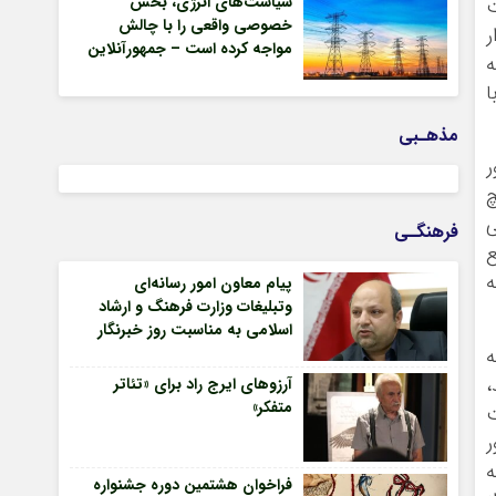
سیاست‌های انرژی، بخش
ت
خصوصی واقعی را با چالش
ر
مواجه کرده است – جمهورآنلاین
ه
ا
مذهـبی
ر
چ
ی
فرهنگـی
ع
ه
پیام معاون امور رسانه‌ای
وتبلیغات وزارت فرهنگ و ارشاد
اسلامی به مناسبت روز خبرنگار
ه
،
آرزوهای ایرج راد برای «تئاتر
متفکر»
ت
ر
ه
فراخوان هشتمین دوره جشنواره