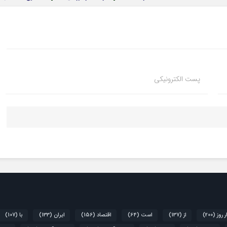
پست الکترونیکی
ر روز
(200)
از
(137)
است
(64)
اقتصاد
(156)
ایران
(133)
با
(107)