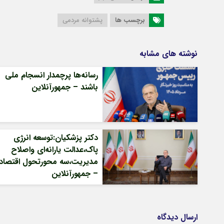
برچسب ها
پشتوانه مردمی
نوشته های مشابه
رسانه‌ها پرچمدار انسجام ملی
باشند – جمهورآنلاین
دکتر پزشکیان:توسعه انرژی
پاک،عدالت یارانه‌ای واصلاح
مدیریت،سه محورتحول اقتصاد
– جمهورآنلاین
ارسال دیدگاه