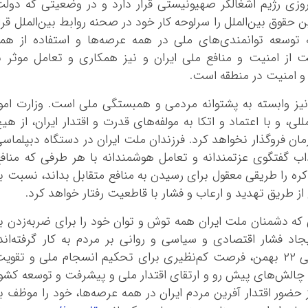
وزی رژیم اشغالگر صهیونیستی قرار دارد و در وضعیتی که دول
 حقوق بین‌الملل را سرلوحه کار خود در صحنه روابط بین‌الملل قرا
توسعه توانمندی‌های ملی در همه عرصه‌ها و استفاده از هم
ز امنیت و منافع ملی ایران و نیز همکاری و تعامل موثر ب
 امنیت در منطقه است.
نیز وابسته به پشتوانه مردمی و همبستگی ملی است. وزارت امو
ی، و با اعتماد و اتکا به مولفه‌های قدرت و اقتدار ایران، از هی
ن فروگذار نخواهد کرد. فرزندان ملت ایران در دستگاه دبپلماس
داب گفتگوی عزتمندانه و تعامل هوشمندانه با هر طرفی که مناف
ه را طریقی معقول برای رسیدن به منافع متقابل بداند، نسبت ب
ز طریق تهدید و ارعاب و فشار با قاطعیت رفتار خواهد کرد.
که دشمنان ملت ایران همه توش و توان خود را برای ضربه‌زدن ب
جاد فشار اقتصادی و سیاسی و روانی بر مردم به کار گرفته‌اند
مشارکت گسترده و یکپارچه مردم در راهپیمایی ۲۲ بهمن، فرصت کم‌نظیری برای تحکیم انسجام ملی و تقوی
چالش‌های پیش رو و ارتقای اقتدار ملی و پیشرفت و توسعه کشو
 حضور اقتدار آفرین مردم ایران در همه عرصه‌ها، خود را موظف ب