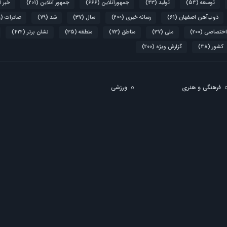
توسعه
(54)
تولید
(43)
جمهورآنلاین
(666)
جمهور آنلاین
(201)
خبر 
ذوب‌آهن اصفهان
(61)
رسانه خبری
(200)
سال
(37)
شد
(79)
صادرات
(39)
اختصاصی
(200)
ملی
(37)
مناطق
(73)
منطقه
(35)
نشان برتر
(422)
کشور
(48)
گزارش ویژه
(200)
فرهنگی و هنری
ورزشی