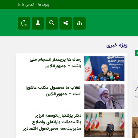
پیوندها
تماس با ما
ویژه خبری
نام کاربری یا نشانی ایمیل
اینستاگرام
ویژه خبری
اقتصادی
تلگرام
رسانه‌ها پرچمدار انسجام ملی
سیاسی
باشند – جمهورآنلاین
رمز عبور
سروش
فرهنگی و هنری
ایتا
انقلاب ما محصول مکتب عاشورا
ر
مرا به خاطر بسپار
آپارات
است – جمهورآنلاین
،
اپلیکیشن
Forget Password
دکتر پزشکیان:توسعه انرژی
پاک،عدالت یارانه‌ای واصلاح
مدیریت،سه محورتحول اقتصادی
– جمهورآنلاین