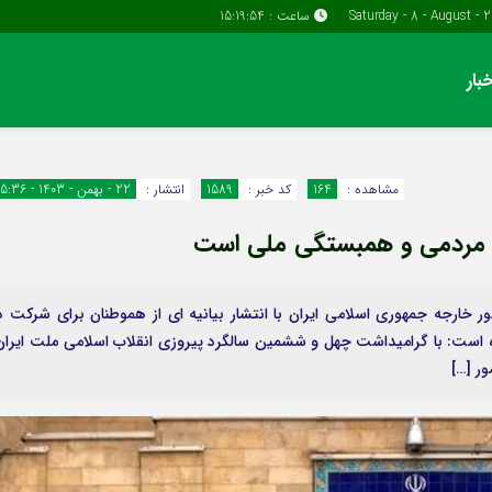
ساعت :
15:19:55
بار
دسترسی سریع
پیوندها
تماس با ما
گروه اقتصاد
مشاهده :
164
کد خبر :
1589
انتشار :
22 - بهمن - 1403 - 15:36
پیوندهای سایت
گروه سیاسی
نه مردمی و همبستگی ملی است
سبد خريد
گروه فرهنگ
برگه دو ستونه
ر خارجه جمهوری اسلامی ایران با انتشار بیانیه ای از هموطنان برای شرکت د
ین بیانیه آمده است: با گرامیداشت چهل‌ و ششمین سالگرد پیروزی انقلاب اسلامی ملت ایران
ر […]