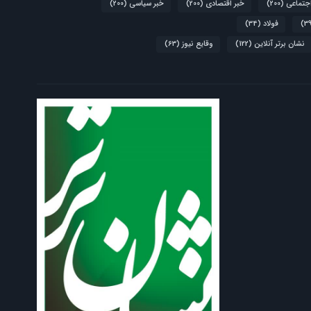
اجتماعی
(200)
خبر اقتصادی
(200)
خبر سیاسی
(200)
فولاد
(34)
نشان برتر آنلاین
(122)
وقایع نیوز
(63)