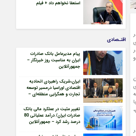
استعفا نخواهم داد + فیلم
ر
اقتـصادی
ی
ر
پیام مدیرعامل بانک صادرات
و
ایران به مناسبت روز خبرنگار –
جمهورآنلاین
. راهپیمایی ۲۲ بهمن
ایران،شریک راهبردی اتحادیه
ی
اقتصادی اوراسیا درمسیر توسعه
ه
تجارت و همگرایی منطقه‌ای –
جمهورآنلاین
گذشته با
تغییر مثبت در عملکرد مالی بانک
،
صادرات ایران/ درآمد عملیاتی 80
درصد رشد کرد – جمهورآنلاین
ر