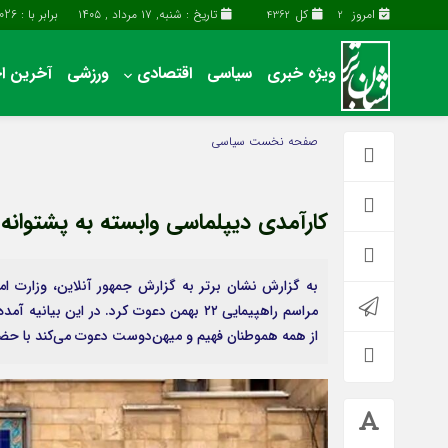
امروز
کل
تاریخ : شنبه, ۱۷ مرداد , ۱۴۰۵
برابر با : Saturday - 8 - August - 2026
4362
2
ویژه خبری
سیاسی
اقتصادی
ورزشی
آخرین اخ
آخرین اخبار
چند رسانه
صفحه نخست
سیاسی
اقتصادی
گالری فیلم
سیاسی
گالری عکس
کارآمدی دیپلماسی وابسته به پشتوا
فرهنگی و هنری
حساب مشتری
به گزارش نشان برتر به گزارش جمهور آنلاین، وزارت امو
مراسم راهپیمایی ۲۲ بهمن دعوت کرد. در ا
از همه هموطنان فهیم و میهن‌دوست دعوت می‌کند با حضو