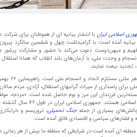
وری اسلامی ایران
با انتشار بیانیه ای از هموطنان برای شرکت د
ت کرد. در این بیانیه آمده است: با گرامیداشت چهل‌ و ششمین سالگرد پیروز
 فهیم و میهن‌دوست دعوت می‌کند با حضور و مشارکت پرشور د
ن، ضمن نمایش انسجام و وحدت ملی، با آرمان‌های بلند انقلاب که همانا استقلال 
 تجدید بیعت نمایند.
در ادامه این بیانیه آمده است: بقا و سعادت هر ملتی مستلزم اتحاد و انسجام ملی است
ی برای پاسداری از میراث گرانبهای استقلال، آزادی، مردم سالار
ته‌ترین فرزندان این مرز و بوم حاصل شده است. «مردم»، مولف
اصلی اقتدار و استحکام نظام برآمده از انقلاب اسلامی هستند. جمهوری اسلامی ایران در طول ۴۶ سال 
 چالش‌های بسیاری از جمله
جنگ تحمیلی
، تروریسم و خرابکاری
ه و فشارهای سیاسی و اقتصادی فائق آمده است.
یط منطقه ای آمده است:در شرایطی که منطقه ما بیش از هر زمانی د