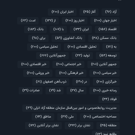
آزاد
(96)
آغاز
(35)
اخبار ایران
(200)
اخبار جهان
(200)
اخبار روز
(200)
از
(137)
است
(64)
اقتصاد
(156)
ایران
(133)
با
(107)
بانک
(183)
بانک مسکن
(38)
بانک کشاورزی
(59)
برای
(98)
به
(121)
تحلیل اقتصادی
(200)
تحلیل سیاسی
(200)
توسعه
(54)
تولید
(43)
جمهورآنلاین
(666)
جمهور آنلاین
(201)
خبر اجتماعی
(200)
خبر اقتصادی
(200)
خبر سیاسی
(200)
خبر فرهنگی
(200)
خبر ورزشی
(200)
خبرگزاری
(200)
در
(290)
ذوب‌آهن اصفهان
(61)
رسانه خبری
(200)
سال
(37)
شد
(79)
صادرات
(39)
فولاد
(34)
مدیریت روابط‌عمومی و امور بین‌الملل سازمان منطقه آزاد انزلی
(49)
مصاحبه اختصاصی
(200)
ملی
(37)
مناطق
(73)
منطقه
(35)
نشان برتر
(422)
نشان برتر آنلاین
(122)
وقایع نیوز
(63)