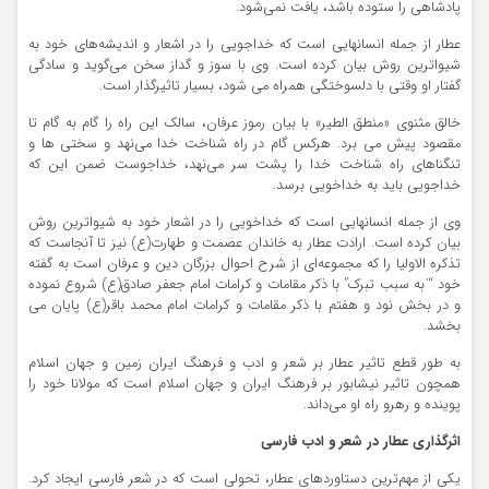
پادشاهی را ستوده باشد، یافت نمی‌شود.
عطار از جمله انسانهایی است که خداجویی را در اشعار و اندیشه‌های خود به
شیواترین روش بیان کرده است. وی با سوز و گداز سخن می‌گوید و سادگی
گفتار او وقتی با دلسوختگی همراه می شود، بسیار تاثیرگذار است.
خالق مثنوی «منطق الطیر» با بیان رموز عرفان، سالک این راه را گام به گام تا
مقصود پیش می برد. هرکس گام در راه شناخت خدا می‌نهد و سختی ها و
تنگناهای راه شناخت خدا را پشت سر می‌نهد، خداجوست ضمن این که
خداجویی باید به خداخویی برسد.
وی از جمله انسانهایی است که خداخویی را در اشعار خود به شیواترین روش
بیان کرده است. ارادت عطار به خاندان عصمت و طهارت(ع) نیز تا آنجاست که
تذکره الاولیا را که مجموعه‌ای از شرح احوال بزرگان دین و عرفان است به گفته
خود “ˈبه سبب تبرک” با ذکر مقامات و کرامات امام جعفر صادق(ع) شروع نموده
و در بخش نود و هفتم با ذکر مقامات و کرامات امام محمد باقر(ع) پایان می
بخشد.
به طور قطع تاثیر عطار بر شعر و ادب و فرهنگ ایران زمین و جهان اسلام
همچون تاثیر نیشابور بر فرهنگ ایران و جهان اسلام است که مولانا خود را
پوینده و رهرو راه او می‌داند.
اثرگذاری عطار در شعر و ادب فارسی
یکی از مهم‌ترین دستاوردهای عطار، تحولی است که در شعر فارسی ایجاد کرد.