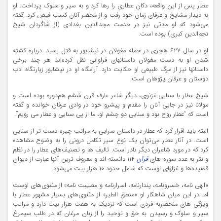
عطار پس از این واقعه، دکان عطاری را رها کرد و به سیر و سلوک پرداخت. او
به دیدار مشایخ و عرفای زمان خود رفت و از محضر آنان کسب فیض کرد. گفته
می‌شود که او مدتی نیز در خدمت مجدالدین بغدادی (از شاگردان شیخ
نجم‌الدین کبری) بوده است.
او در سال ۶۲۷ هجری در حمله مغولان در نیشابور به قتل رسید. درباره کشته
شدن او به دست مغولان داستانهای فراوانی نقل کرده‌اند هر چند برخی
داستانها نیز از مرگ طبیعی او حکایت دارد. آرامگاه او در نیشابور زیارتگاه ادب
دوستان و عرفان پژوهان است.
شیخ عطار با سنایی غزنوی، دیگر شاعر عارف قرن ششم هم‌دوره بوده است و
مولانا نیز در جایی آنان را مقدم و پیشرو خود در وادی عرفان خوانده و گفته
است که “عطار روح بود و سنایی دو چشم او، ما از پی سنایی و عطار می رویم”.
البته باید اقرار کرد که عطار در داستان سرایی به مراتب چیره دست تر از سنایی
است. در آثار عطار می‌توان یک نوع سیر تکامل درونی را به وضوح مشاهده
کرد که در مورد شاعران دیگر نادر است. تالیف ها و تصنیف‌های عطار را در نظم
و نثر به عدد سوره های
قرآن
۱۱۴ دانسته اند و معروف ترین آنها عبارت از دیوان
قصیده‌ها و غزلهای اوست که شامل حدود ۱۰ هزار بیت می‌شود.
«الهی نامه، خسرونامه، پندارنامه، اسرارنامه و مصیبت نامه» از مثنوی‌های اوست
اما در این میان شاهکار او «منطق الطیر» از مثنوی‌های بسیار مشهور عطار با
ویژگی های منحصربه فردی است که نزدیک به هفت هزار بیت دارد و مراتب
سیر و سلوک و رسیدن به حق و توحید را از زبان مرغان که در طلب سیمرغ