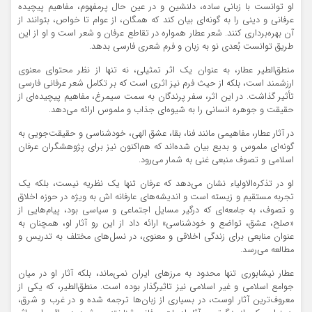
او توانست با زبانی ساده، دلنشین و در عین حال پرمفهوم، مفاهیم پیچیده
عرفانی و دینی را به گونه‌ای بیان کند که همگان، از عوام تا خواص، بتوانند از
آن بهره‌برداری کنند. شعر عطار همواره در تقاطع عرفان و شعر است و او از این
طریق توانست بُعدی نو به زبان و فرم شعری فارسی بدهد.
منطق‌الطیر عطار، به عنوان یک اثر تمثیلی، نه تنها از نظر محتوای معنوی
ارزشمند است، بلکه از حیث فرم نیز اثری است که بر تکامل شعر عرفانی فارسی
تأثیر گذاشت. در این اثر، سفر پرندگان به سمت سیمرغ، مفاهیم پیچیده‌ای از
حقیقت و جوهره‌ انسانی را به شیوه‌ای جذاب و ملموس ارائه می‌دهد.
در آثار عطار، مفاهیمی مانند فنا، بقا، عشق الهی، خودشناسی و حقیقت‌جویی به
گونه‌ای ملموس و بدیع بیان شده‌اند که هم‌اکنون نیز برای پژوهشگران عرفان
اسلامی و تصوف منبعی غنی به شمار می‌رود.
او در تذکره‌الاولیاء نشان می‌دهد که عرفان تنها یک نظریه نیست، بلکه یک
تجربه مستقیم و زیسته است و اندیشه‌های عارفانه اش به ویژه در حوزه اخلاق
و تصوف، به جامعه‌ای که درگیر مسایل اجتماعی و سیاسی بود، پیام‌هایی از
«صلح، عشق، تواضع و خودشناسی» ارائه داد از این رو آثار او، همچنان به
عنوان منابعی برای زندگی اخلاقی و معنوی، در نسل‌های مختلف به تدریس و
مطالعه می‌رسد.
عطار نیشابوری تنها محدود به مرزهای ایران نمی‌ماند، بلکه آثار او در میان
جوامع اسلامی و غیر اسلامی نیز تاثیرگذار بوده است. منطق‌الطیر، که یکی از
معروف‌ترین آثار اوست، در بسیاری از زبان‌ها ترجمه شده و در غرب و شرق،