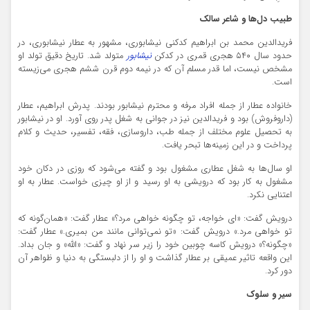
طبیب دل‌ها و شاعر سالک
فریدالدین محمد بن ابراهیم کدکنی نیشابوری، مشهور به عطار نیشابوری، در
حدود سال ۵۴۰ هجری قمری در کدکن
نیشابور
متولد شد. تاریخ دقیق تولد او
مشخص نیست، اما قدر مسلم آن که در نیمه دوم قرن ششم هجری می‌زیسته
است.
خانواده عطار از جمله افراد مرفه و محترم نیشابور بودند. پدرش ابراهیم، عطار
(داروفروش) بود و فریدالدین نیز در جوانی به شغل پدر روی آورد. او در نیشابور
به تحصیل علوم مختلف از جمله طب، داروسازی، فقه، تفسیر، حدیث و کلام
پرداخت و در این زمینه‌ها تبحر یافت.
او سال‌ها به شغل عطاری مشغول بود و گفته می‌شود که روزی در دکان خود
مشغول به کار بود که درویشی به او رسید و از او چیزی خواست. عطار به او
اعتنایی نکرد.
درویش گفت: «ای خواجه، تو چگونه خواهی مرد؟» عطار گفت: «همان‌گونه که
تو خواهی مرد.» درویش گفت: «تو نمی‌توانی مانند من بمیری.» عطار گفت:
«چگونه؟» درویش کاسه چوبین خود را زیر سر نهاد و گفت: «الله» و جان بداد.
این واقعه تاثیر عمیقی بر عطار گذاشت و او را از دلبستگی به دنیا و ظواهر آن
دور کرد.
سیر و سلوک