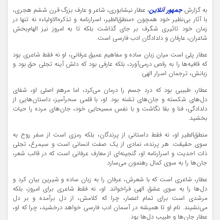
به گزارش
جمهور آنلاین
، عطار نیشابوری، شاعر و عارف بزرگ قرن ششم هجری،
با آثار بی‌نظیر خود همچون «منطق‌الطیر، اسرارنامه و تذکره‌الاولیاء» نه تنها در
زمان خود تاثیری شگرف بر جای گذاشت بلکه تا به امروز نیز الهام‌بخش
شاعران، عارفان و دلدادگان ادب فارسی است.
عطار پلی است میان زبان ساده و مفاهیم عمیق عرفانی، او نه فقط شاعری بود
که قافیه‌ها را به رقص درمی‌آورد، بلکه عارفی بود که دلش آینه‌ تجلی حق بود و
زبانش، ترجمان اسرار الهی.
عطار، طبیبی بود که درد جسم را درمان می‌کرد، اما مرهم اصلی او، شفای
دل‌های شکسته و جان‌های تشنه بود. او، با قلمی سحرآمیز، داستان‌هایی از
دلدادگی، فنا و بقا نگاشت و با نفس مسیحایی خود، جان‌های مرده را حیات
بخشید.
منطق‌الطیر او، نه فقط داستانی از پرندگان، بلکه رمزی است از سفر روح به
سوی حقیقت. هر پرنده، نمادی از یک صفت انسانی است و سیمرغ، تجلی
ذات احدیت و اسرارنامه او، گنجینه‌ای از معارف عرفانی است که در قالب شعر،
جان‌ها را به سوی کمال رهنمون می‌سازد.
عطار، شاعری است که با شعرش، عرفان را به زبان ساده و شیرین بیان کرد و
دل‌ها را به سوی عشق الهی فراخواند. او، نه فقط شاعری برای امروز، بلکه
مرشدی است برای تمام اعصار، چرا که کلامش، از دل برآمده و بر دل
می‌نشیند. نام او تا همیشه در آسمان ادب فارسی خواهد درخشید، چرا که او،
عطارِ جان‌ها و طبیب دل‌ها بود.