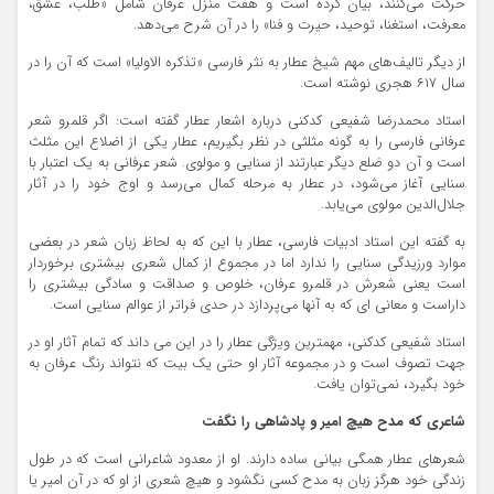
حرکت می‌کنند، بیان کرده است و هفت منزل عرفان شامل «طلب، عشق،
معرفت، استغنا، توحید، حیرت و فنا» را در آن شرح می‌دهد.
از دیگر تالیف‌های مهم شیخ عطار به نثر فارسی «تذکره الاولیا» است که آن را در
سال ۶۱۷ هجری نوشته است.
استاد محمدرضا شفیعی کدکنی درباره اشعار عطار گفته است: اگر قلمرو شعر
عرفانی فارسی را به گونه مثلثی در نظر بگیریم، عطار یکی از اضلاع این مثلث
است و آن دو ضلع دیگر عبارتند از سنایی و مولوی. شعر عرفانی به یک اعتبار با
سنایی آغاز می‌شود، در عطار به مرحله کمال می‌رسد و اوج خود را در آثار
جلال‌الدین مولوی می‌یابد.
به گفته این استاد ادبیات فارسی، عطار با این که به لحاظ زبان شعر در بعضی
موارد ورزیدگی سنایی را ندارد اما در مجموع از کمال شعری بیشتری برخوردار
است یعنی شعرش در قلمرو عرفان، خلوص و صداقت و سادگی بیشتری را
داراست و معانی‌ ای که به آنها می‌پردازد در حدی فراتر از عوالم سنایی است.
استاد شفیعی کدکنی، مهمترین ویژگی عطار را در این می داند که تمام آثار او در
جهت تصوف است و در مجموعه آثار او حتی یک بیت که نتواند رنگ عرفان به
خود بگیرد، نمی‌توان یافت.
شاعری که مدح هیچ امیر و پادشاهی را نگفت
شعرهای عطار همگی بیانی ساده دارند. او از معدود شاعرانی است که در طول
زندگی خود هرگز زبان به مدح کسی نگشود و هیچ شعری از او که در آن امیر یا