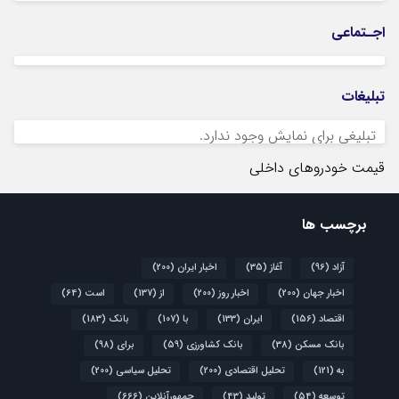
اجـتماعی
تبلیغات
تبلیغی برای نمایش وجود ندارد.
قیمت خودروهای داخلی
برچسب ها
آزاد
(96)
آغاز
(35)
اخبار ایران
(200)
اخبار جهان
(200)
اخبار روز
(200)
از
(137)
است
(64)
اقتصاد
(156)
ایران
(133)
با
(107)
بانک
(183)
بانک مسکن
(38)
بانک کشاورزی
(59)
برای
(98)
به
(121)
تحلیل اقتصادی
(200)
تحلیل سیاسی
(200)
توسعه
(54)
تولید
(43)
جمهورآنلاین
(666)