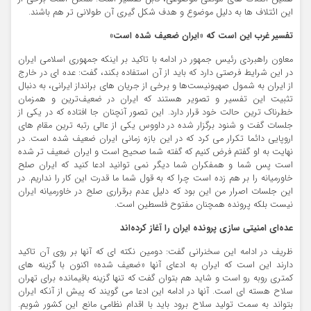
این ائتلاف ها به دلیل موضوع و هدف شکل گیری آن طولانی تر هم باشند.
تفسیر غرب این است که «ایران ضعیف شده است»
معاون راهبردی رئیس جمهور در ادامه با تاکید بر اینکه جمهوری اسلامی ایران
در این شرایط فرصتی دارد که باید از آن استفاده بکند، گفت: عده ای در خارج
از ایران به شمول صهیونیست‌ها و برخی از جریان های برانداز ایرانی، به دنبال
تثبیت این تفسیر و تصویر هستند که ایران در ضعیف‌ترین و همزمان
خطرناک ترین حالت خود قرار دارد. این تصور آنچنان جا افتاده که در یکی از
جلسات گفت و شنود برگزار شده در داووس یکی از عالی رتبه ترین مقام های
اروپایی دائما تکرار می کرد که در این بازه زمانی ایران ضعیف شده است. در
نهایت به او گفتم فرض کنیم که گفته شما صحیح است و ایران ضعیف تر شده
است پس شما و همفکران شما دیگر نمی توانید ادعا کنید که ایران صلح
خاورمیانه را بر هم زده است چرا که به قول شما ما قدرت این کار را نداریم. در
این جلسات اصرار من این بود که دلیل عدم برقراری صلح در خاورمیانه ایران
نیست بلکه پرونده همچنان مفتوح فلسطین است.
عده‌ای امنیتی سازی پرونده ایران را آغاز کرده‌اند
ظریف در ادامه این سخنرانی گفت: دومین نکته ای که آنها بر روی آن تاکید
دارند این است که ایران به ادعای آنها «ضعیف شده» اکنون با گزینه های
کمتری روبه رو است و شاید هم بتوان گفت که تنها گزینه باقیمانده برای تهران
سلاح هسته ای است. آنها در ادامه این ادعا می گویند که پیش از آنکه ایران
بتواند به سمت تولید سلاح برود باید با اقدام نظامی مانع این کشور شویم.