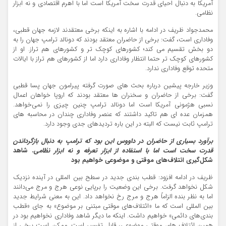
آمریکا به دنبال احیای قدرت سخت آمریکا است اما با اهرم اقتصادی و نه ابزار
نظامی.
محمدجواد ظریف در ادامه با اشاره به اینکه برخی معتقدند لازمه جهان قطبی،
وفاداری است، گفت: برخی از حاضران معتقد بودند که دونالد ترامپ جهان را به
دو بخش تقسیم می کند؛ کشورهای کوچک تر و کشورهای هم تراز. او از
کشورهای کوچک تر حتما انتظار وفاداری دارد اما از کشورهای هم تراز با ایالات
متحده توقع وفاداری ندارد.
وزیر خارجه پیشین درباره بحث های صورت گرفته پیرامون جهان پسا قطبی
گفت: برخی از حاضران و سخنران ها معتقد بودند که اروپا خواهان اعمال
نسبی هژمونی آمریکا است اما دونالد ترامپ چنین چیزی را نمی‌خواهد.
همزمان عده ای هم تاکید داشتند که عنصر وفاداری چندان در محاسبه های
ترامپ ثابت نیست که البته در این باره تردیدهای جدی وجود دارد.
برآورد بسیاری از حاضران در داووس این بود که ترامپ به دنبال بازگرداندن
قدرت سخت است اما با استفاده از ابزار تعرفه و نه ابزار نظامی.
شاهد
شکل‌گیری ائتلاف‌های موقتی و موضوعی خواهیم بود
ظریف در ادامه افزود: قطب بندی جدید در سطح بین المللی در آینده نزدیک
شکل نخواهد گرفت. برخی این وضعیت را برپایی نوعی هرج و مرج می‌دانند
اما به نظر بنده الزاماً هرج و مرج رخ نخواهد داد. این به معنی شرایط جدید
بین المللی است که ما «ائتلاف‌های موقتی مبتنی بر موضوع» به جای «قطب
‌بندی‌های دائمی» خواهیم داشت. اینکه ما دیگر شاهد وفاداری نخواهیم بود در
همین ائتلاف های موقتی موضوعی، قابل تفسیر است. ممکن است برخی از