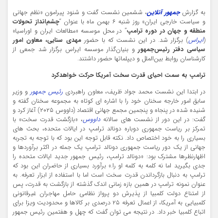
به گزارش
جمهور آنلاین
، ششمین نشست گفت و شنود پیرامون «نظم جهانی
و سیاست خارجی ایران» روز شنبه ۶ بهمن ماه با عنوان “
چشم‌انداز تحولات
منطقه و جهان در دوره ترامپ
” در محل موسسه «مطالعات ایران و اوراسیا»
(
ایراس
) برگزار شد. در این نشست که با حضور
مهدی سنایی، معاون امور
سیاسی دفتر رئیس‌جمهور
و بنیان‌گذار موسسه ایراس برگزار شد جمعی از
کارشناسان روابط بین‌الملل و دیپلماتها حضور داشتند.
ترامپ به سمت احیای قدرت سخت آمریکا حرکت خواهدکرد
در ابتدا این نشست محمد جواد ظریف، معاون راهبردی
رئیس جمهور
و وزیر
سابق امور خارجه سخنان خود را با اشاره ای کوتاه به مجموعه سخنان گفته و
شنیده شده در پنجاه و پنجمین مجمع جهانی اقتصاد (داووس ۲۰۲۵) آغاز کرد و
گفت: در این دور از نشست های سالانه
داووس
، «بازگشت قدرت سخت» با
تمرکز بر ریاست جمهوری دوباره دونالد ترامپ در ایالات متحده، بحث های
بسیاری را به خود اختصاص داد. نکته قابل توجه این بود که با توجه به تجربه
جهانی از یک دور ریاست جمهوری دونالد ترامپ یک جمله در اکثر برآوردها و
اظهارنظرها مشترک بود: «دونالد ترامپ، رئیس جمهور جدید ایالات متحده را
جدی بگیرید اما نه کلمه به کلمه او را.» برآورد بسیاری از حاضران این بود که
ترامپ به دنبال بازگرداندن قدرت سخت است اما با استفاده از ابزار تعرفه. به
عنوان نمونه ترامپ در همین بازه زمانی اندک گذشته از بازگشت به قدرت، پس
از امتناع دولت کلمبیا از پذیرش دو پرواز نظامی حامل مهاجران غیرقانونی
کلمبیایی به آمریکا، از اعمال تعرفه ۲۵ درصدی بر کالاها و محدودیت‌ ویزا برای
اتباع کلمبیا خبر داد. در نتیجه می توان گفت که چهل و هفتمین رئیس جمهور