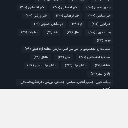
جمهور آنلاین
(201)
خبر اجتماعی
(200)
خبر اقتصادی
(200)
خبر سیاسی
(200)
خبر فرهنگی
(200)
خبر ورزشی
(200)
خبرگزاری
(200)
در
(290)
ذوب‌آهن اصفهان
(61)
رسانه خبری
(200)
سال
(37)
شد
(79)
صادرات
(39)
فولاد
(34)
مدیریت روابط‌عمومی و امور بین‌الملل سازمان منطقه آزاد انزلی
(49)
مصاحبه اختصاصی
(200)
ملی
(37)
مناطق
(73)
منطقه
(35)
نشان برتر
(422)
نشان برتر آنلاین
(122)
وقایع نیوز
(63)
پایگاه خبری، جمهور آنلاین، سیاسی،اجتماعی، ورزشی ، فرهنگی،اقتصادی
(124)
کشور
(48)
گزارش ویژه
(200)
اقتصادی
سیاسی
فرهنگی و هنری
ورزشی