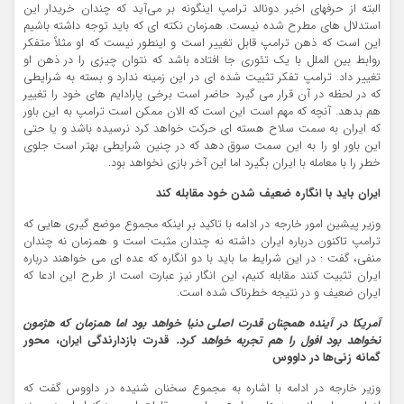
البته از حرفهای اخیر دونالد ترامپ اینگونه بر می‌آید که چندان خریدار این
استدلال های مطرح شده نیست. همزمان نکته ای که باید توجه داشته باشیم
این است که ذهن ترامپ قابل تغییر است و اینطور نیست که او مثلاً متفکر
روابط بین الملل با یک تئوری جا افتاده باشد که نتوان چیزی را در ذهن او
تغییر داد. ترامپ تفکر تثبیت شده ای در این زمینه ندارد و بسته به شرایطی
که در لحظه در آن قرار می گیرد حاضر است برخی پارادایم های خود را تغییر
هم بدهد. آنچه که مهم است این است که الان ممکن است ترامپ به این باور
که ایران به سمت سلاح هسته ای حرکت خواهد کرد نرسیده باشد و یا حتی
این باور او را به این سمت سوق دهد که در چنین شرایطی بهتر است جلوی
خطر را با معامله با ایران بگیرد اما این آخر بازی نخواهد بود.
ایران باید با انگاره ضعیف شدن خود مقابله کند
وزیر پیشین امور خارجه در ادامه با تاکید بر اینکه مجموع موضع گیری هایی که
ترامپ تاکنون درباره ایران داشته نه چندان مثبت است و همزمان نه چندان
منفی، گفت : در این شرایط ما باید با دو انگاره که عده ای می خواهند درباره
ایران تثبیت کنند مقابله کنیم، این انگار نیز عبارت است از طرح این ادعا که
ایران ضعیف و در نتیجه خطرناک شده است.
آمریکا در آینده همچنان قدرت اصلی دنیا خواهد بود اما همزمان که هژمون
نخواهد بود افول را هم تجربه خواهد کرد.
قدرت بازدارندگی ایران، محور
گمانه زنی‌ها در داووس
وزیر خارجه در ادامه با اشاره به مجموع سخنان شنیده در داووس گفت که