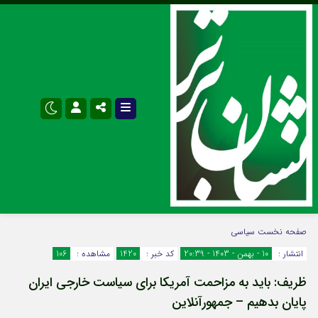
نام کاربری یا نشانی ایمیل
اینستاگرام
تلگرام
صفحه نخست
سیاسی
انتشار :
10 - بهمن - 1403 - 20:39
کد خبر :
1420
مشاهده :
106
سروش
ایتا
ظریف: باید به مزاحمت آمریکا برای سیاست خارجی ایران
رمز عبور
آپارات
اپلیکیشن
پایان بدهیم – جمهورآنلاین