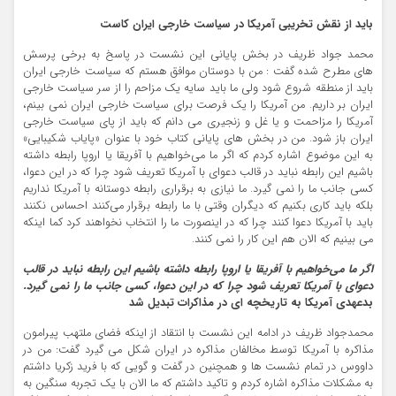
باید از نقش تخریبی آمریکا در سیاست خارجی ایران کاست
محمد جواد ظریف در بخش پایانی این نشست در پاسخ به برخی پرسش
های مطرح شده گفت : من با دوستان موافق هستم که سیاست خارجی ایران
باید از منطقه شروع شود ولی ما باید سایه یک مزاحم را از سر سیاست خارجی
ایران بر داریم. من آمریکا را یک فرصت برای سیاست خارجی ایران نمی بینم،
آمریکا را مزاحمت و یا غل و زنجیری می دانم که باید از پای سیاست خارجی
ایران باز شود. من در بخش های پایانی کتاب خود با عنوان «پایاب شکیبایی»
به این موضوع اشاره کردم که اگر ما می‌خواهیم با آفریقا یا اروپا رابطه داشته
باشیم این رابطه نباید در قالب دعوای با آمریکا تعریف شود چرا که در این دعوا،
کسی جانب ما را نمی گیرد. ما نیازی به برقراری رابطه دوستانه با آمریکا نداریم
بلکه باید کاری بکنیم که دیگران وقتی با ما رابطه برقرار می‌کنند احساس نکنند
باید با آمریکا دعوا کنند چرا که در اینصورت ما را انتخاب نخواهند کرد کما اینکه
می بینیم که الان هم این کار را نمی کنند.
اگر ما می‌خواهیم با آفریقا یا اروپا رابطه داشته باشیم این رابطه نباید در قالب
دعوای با آمریکا تعریف شود چرا که در این دعوا، کسی جانب ما را نمی گیرد.
بدعهدی آمریکا به تاریخچه ای در مذاکرات تبدیل شد
محمدجواد ظریف در ادامه این نشست با انتقاد از اینکه فضای ملتهب پیرامون
مذاکره با آمریکا توسط مخالفان مذاکره در ایران شکل می گیرد گفت: من در
داووس در تمام نشست ها و همچنین در گفت و گویی که با فرید زکریا داشتم
به مشکلات مذاکره اشاره کردم و تاکید داشتم که ما الان با یک تجربه سنگین به