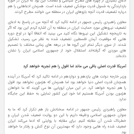
ادعای بسیاری از چهره های مطرح سیاسی و مقامات این بود که ایران در حوزه
بازدارندگی به شمول قدرت موشکی ضعیف شده است. همزمان ادعاهایی را هم
درباره تضعیف قدرت آنچه بازوهای ایران در منطقه می خوانند مطرح کردند.
معاون راهبردی رئیس جمهور در ادامه تاکید کرد که آنچه من در پاسخ به ادعای
تضعیف نیروهای مورد حمایت ایران در منطقه به آن اشاره کردم این بود که اگر
به تاریخچه تشکیل این نیروها نگاه کنید می بینید که اتفاقا آنها در اوج دوره
هایی که موقعیت آرمان فلسطین تضعیف شده به نظر می رسید، تشکیل
شدند. از سوی دیگر تمام این گروه ها در برهه های زمانی مختلف با تصمیم
های موردی که گرفته‌اند استقلال خود از جمهوری اسلامی ایران را نشان
داده‌اند.
آمریکا قدرت اصلی باقی می ماند اما افول را هم تجربه خواهد کرد
وزیر خارجه دولت های یازدهم و دوازدهم در ادامه تاکید کرد که آمریکا در آینده
همچنان قدرت اصلی دنیا خواهد بود اما همزمان که هژمون نخواهد بود افول
را هم تجربه خواهد کرد. در این میان اروپایی ها می گویند که ما خواهان
هژمون بودن آمریکا هستیم اما خود این کشور تمایلی به حفظ این جایگاه
ندارد.
معاون راهبردی رئیس جمهور در ادامه سخنانش باز هم تکرار کرد که ما به
عنوان جمهوری اسلامی وظیفه داریم با این دو روایت ضعیف شدن ایران و
خطرناک شدن آن مقابله کنیم. برای مقابله با روایتی که ادعا می‌کند ایران
ضعیف شده راه هایی وجود دارد که مهمترین آن نوع کنش و رفتار ما خواهد
بود.