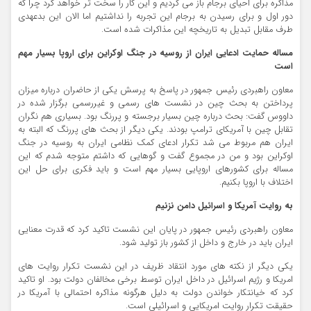
مذاکره برای احیای برجام باز می گردیم و این کار را سخت تر خواهد کرد چرا که
دور اول و برای رسیدن به برجام این تجربه را نداشتیم اما الان این بدعهدی
طرف مقابل تبدیل به تاریخچه این مذاکرات شده است.
مساله حمایت ادعایی ایران از روسیه در جنگ اوکراین برای اروپا بسیار مهم
است
معاون راهبردی رئیس جمهور در پاسخ به پرسش یکی از حاضران درباره میزان
پرداختن به بحث چین در نشست های رسمی و غیررسمی برگزار شده در
داووس گفت: بحث درباره چین بسیار برجسته و پررنگ بود. بسیاری هم نگران
تقابل چین با آمریکای ترامپ بودند. یکی دیگر از بحث های پررنگ که البته به
ایران هم مربوط می شد تکرار ادعای کمک نظامی ایران به روسیه در جنگ
اوکراین بود و من در مجموع گفت و گوهایی که داشتم متوجه شدم که این
مساله برای کشورهای اروپایی بسیار مهم است و باید فکری برای حل این
اختلاف با اروپا بکنیم.
به روایت آمریکا و اسرائیل دامن نزنیم
معاون راهبردی رئیس جمهور در پایان این نشست تاکید کرد که قدرت معنایی
ایران باید در خارج و داخل از کشور باز تولید شود.
یکی دیگر از نکته های مورد انتقاد ظریف در این نشست تکرار روایت های
امریکا و رژیم اسرائیل در داخل ایران توسط برخی مخالفان دولت بود. او تاکید
کرد که خیانتکار خواندن دولت به دلیل هرگونه مذاکره احتمالی با آمریکا در
حقیقت تکرار روایت امریکایی و اسرائیلی است.