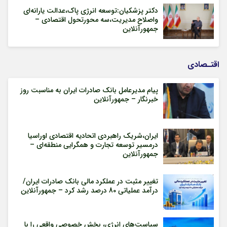
دکتر پزشکیان:توسعه انرژی پاک،عدالت یارانه‌ای
واصلاح مدیریت،سه محورتحول اقتصادی –
جمهورآنلاین
اقتـصادی
پیام مدیرعامل بانک صادرات ایران به مناسبت روز
خبرنگار – جمهورآنلاین
ایران،شریک راهبردی اتحادیه اقتصادی اوراسیا
درمسیر توسعه تجارت و همگرایی منطقه‌ای –
جمهورآنلاین
تغییر مثبت در عملکرد مالی بانک صادرات ایران/
درآمد عملیاتی 80 درصد رشد کرد – جمهورآنلاین
سیاست‌های انرژی، بخش خصوصی واقعی را با