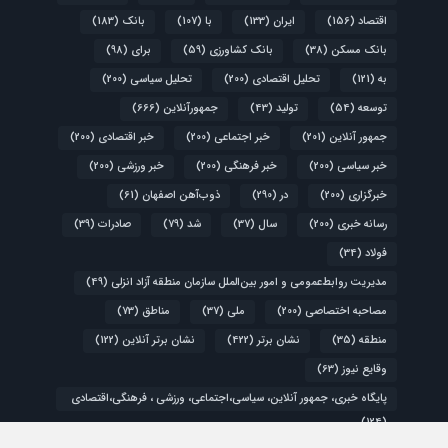
اقتصاد
(156)
ایران
(133)
با
(107)
بانک
(183)
بانک مسکن
(38)
بانک کشاورزی
(59)
برای
(98)
به
(121)
تحلیل اقتصادی
(200)
تحلیل سیاسی
(200)
توسعه
(54)
تولید
(43)
جمهورآنلاین
(666)
جمهور آنلاین
(201)
خبر اجتماعی
(200)
خبر اقتصادی
(200)
خبر سیاسی
(200)
خبر فرهنگی
(200)
خبر ورزشی
(200)
خبرگزاری
(200)
در
(290)
ذوب‌آهن اصفهان
(61)
رسانه خبری
(200)
سال
(37)
شد
(79)
صادرات
(39)
فولاد
(34)
مدیریت روابط‌عمومی و امور بین‌الملل سازمان منطقه آزاد انزلی
(49)
مصاحبه اختصاصی
(200)
ملی
(37)
مناطق
(73)
منطقه
(35)
نشان برتر
(422)
نشان برتر آنلاین
(122)
وقایع نیوز
(63)
پایگاه خبری، جمهور آنلاین، سیاسی،اجتماعی، ورزشی ، فرهنگی،اقتصادی
(124)
کشور
(48)
گزارش ویژه
(200)