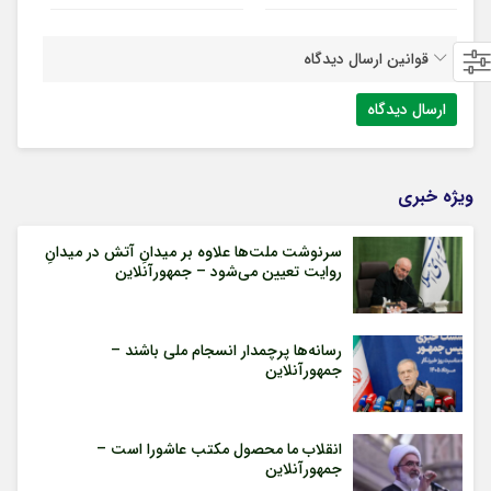
قوانین ارسال دیدگاه
ویژه خبری
سرنوشت ملت‌ها علاوه بر میدانِ آتش در میدانِ
روایت تعیین می‌شود – جمهورآنلاین
رسانه‌ها پرچمدار انسجام ملی باشند –
جمهورآنلاین
انقلاب ما محصول مکتب عاشورا است –
جمهورآنلاین