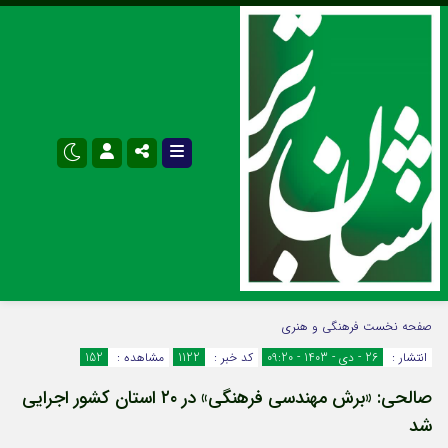
نام کاربری یا نشانی ایمیل
اینستاگرام
تلگرام
صفحه نخست
فرهنگی و هنری
انتشار :
26 - دی - 1403 - 09:20
کد خبر :
1122
مشاهده :
152
سروش
ایتا
صالحی: «برش مهندسی فرهنگی» در ۲۰ استان کشور اجرایی
رمز عبور
آپارات
اپلیکیشن
شد