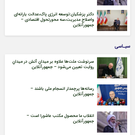
دکتر پزشکیان:توسعه انرژی پاک،عدالت یارانه‌ای
واصلاح مدیریت،سه محورتحول اقتصادی –
جمهورآنلاین
سیـاسی
سرنوشت ملت‌ها علاوه بر میدانِ آتش در میدانِ
روایت تعیین می‌شود – جمهورآنلاین
رسانه‌ها پرچمدار انسجام ملی باشند –
جمهورآنلاین
انقلاب ما محصول مکتب عاشورا است –
جمهورآنلاین