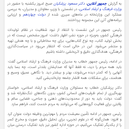
به گزارش
جمهور آنلاین
،
دکتر مسعود پزشکیان
صبح امروز یکشنبه با حضور در
وزارت فرهنگ و ارشاد اسلامی
، در نشستی با وزیر، معاونان و مدیران، به بررسی
عملکرد این وزارتخانه در ماه‌های سپری شده از
دولت چهاردهم
و ارزیابی
برنامه‌های آتی این مجموعه پرداختند.
رئیس جمهور در این نشست با انتقاد از نبود شفافیت در نظام تولیدات
فرهنگی کشور، به‌ویژه در حوزه نشر، اظهار داشت: امروز مشخص نیست که در
بخش تولید کتاب، چه نوع کتاب‌هایی، برای چه مخاطبانی و با چه هدفی تهیه
و منتشر می‌شود. این در حالی است که انتظار می‌رود در سیاست‌گذاری
فرهنگی، هدف‌گذاری دقیق و اثربخشی داشته باشیم.
در ادامه، رئیس جمهور خطاب به مدیران وزارت فرهنگ و ارشاد اسلامی گفت:
باید همه مردم را دید، نه فقط آنها که صدایشان بلندتر است، چه بسا باید
آنهایی را که کمتر دیده می‌شوند، بهتر و بیشتر دید. با نگاهی عمیق، وسیع و
هدفمند، برای مشکلات همه اقشار جامعه چاره‌اندیشی کنید.
دکتر پزشکیان خطاب به مسئولان وزارت فرهنگ و ارشاد اسلامی، خواستار
بهره‌گیری از تمام ظرفیت‌های انسانی کشور، بدون نگاه‌های تنگ‌نظرانه شد و
گفت: دولت باید به دور از محدودیت‌های ذهنی و جناحی، فضایی سالم و
رقابتی برای فعالیت گروه‌هایی که می‌توانند به مردم خدمت کنند، فراهم سازد.
رئیس جمهور در ادامه تأمین معیشت مردم را مهم‌ترین وظیفه دولت عنوان کرد
و افزود: همان‌گونه که در علوم تجربی، برای تحلیل دقیق، صورت و مخرج کسر
را از یکدیگر تفکیک می‌کنیم، در حوزه اداره کشور نیز باید تفکیک درستی میان