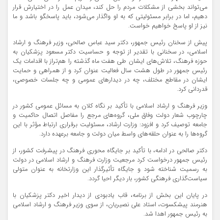
می‌تواند بخشی از مشکلات مردم را حل کند، میدان عمل را در اختیارش قرار
دهیم، اما در برابر مسئولیتی که به او واگذار می‌شود، باید پاسخگو باشد و ما
نیز از او پاسخ خواهیم خواست.
پیش از سخنان رئیس جمهور، دکتر سید عباس صالحی، وزیر فرهنگ و ارشاد
اسلامی، در سخنانی با تقدیر از توجه و حساسیت دکتر مسعود پزشکیان به
حوزه فرهنگ، تلاش‌های ایشان طی هفت ماه گذشته را هم‌تراز با اقدامات یک
رئیس جمهور در طول هشت سال فعالیت عنوان کرد و از همراهی و حمایت
ایشان در مقاطع مختلف، چه در دیدارهای عمومی و چه جلسات خصوصی،
قدردانی کرد.
وزیر فرهنگ و ارشاد اسلامی با تأکید بر نگاه کلان به مسائل عمومی کشور در
چارچوب شعار دولت وفاق ملی، گروه‌های مرجع را مفاصل اتصال حاکمیت و
جامعه توصیف کرد و افزود: وزارت ارشاد، مسئولیت برقراری ارتباط مؤثر با این
گروه‌ها را به عنوان حلقه‌های واسط میان دولت و جامعه برعهده دارد.
دکتر صالحی در ادامه، با تأکید بر جایگاه محوری فرهنگ در پیشرفت کشور، از
رئیس جمهور درخواست کرد مرجعیت وزارت فرهنگ و ارشاد اسلامی در دولت
به رسمیت شناخته شود و جایگاه تأثیرگذار این وزارتخانه به عنوان متولی
سیاست‌گذاری فرهنگی کشور، بار دیگر احیا گردد.
در پایان این بخش از برنامه، قاب یادبودی از دیدار اخیر دکتر پزشکیان با
هنرمند پیشکسوت، استاد علی نصیریان، از سوی وزیر فرهنگ و ارشاد اسلامی
به رئیس جمهور اهدا شد.