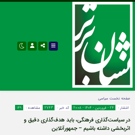
نام کاربری یا نشانی ایمیل
اینستاگرام
تلگرام
صفحه نخست
سیاسی
انتشار :
24 - فروردین - 1404 - 20:08
کد خبر :
2743
مشاهده :
149
سروش
ایتا
در سیاست‌گذاری فرهنگی، باید هدف‌گذاری دقیق و
رمز عبور
آپارات
اپلیکیشن
اثربخشی داشته باشیم – جمهورآنلاین