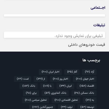
اجـتماعی
تبلیغات
تبلیغی برای نمایش وجود ندارد.
قیمت خودروهای داخلی
برچسب ها
آزاد
(96)
آغاز
(35)
اخبار ایران
(200)
اخبار جهان
(200)
اخبار روز
(200)
از
(137)
است
(64)
اقتصاد
(156)
ایران
(133)
با
(107)
بانک
(183)
بانک مسکن
(38)
بانک کشاورزی
(59)
برای
(98)
به
(121)
تحلیل اقتصادی
(200)
تحلیل سیاسی
(200)
توسعه
(54)
تولید
(43)
جمهورآنلاین
(666)