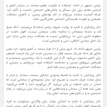
رئیس جمهور در ادامه، استفاده از ظرفیت عظیم مساجد در سراسر کشور را
فرصتی مغتنم برای حل مسائل و چالش‌های اجتماعی دانست و تأکید کرد:
شبکه گسترده مساجد می‌تواند در کنار نهادهای رسمی، در کاهش مشکلات
معیشتی و تقویت همبستگی اجتماعی نقش‌آفرین باشد.
دکتر پزشکیان با اشاره به روایت معروف پیامبر اسلام که می‌فرماید، آنکه صبح
کند و دغدغه مسلمانان را نداشته باشد، مسلمان نیست، اظهار داشت: در
منظومه فکری دینی ما، بی‌تفاوتی نسبت به مشکلات مردم جایی ندارد؛ این
یک اصل بنیادین اخلاقی، دینی و اجتماعی است.
رئیس جمهور ادامه داد: امروز بیش از ۸۰ هزار مسجد در کشور وجود دارد؛ یعنی
به‌ازای هر ۱۵۰۰ نفر یک مسجد فعال در دسترس است؛ این یک فرصت کم‌نظیر
برای کشور محسوب می‌شود. اگر از این ظرفیت با یک برنامه‌ریزی منسجم و با
همراهی نیروهای متدین و دغدغه‌مند استفاده شود، می‌توانیم بر بسیاری از
مشکلات اجتماعی و معیشتی مردم غلبه کنیم.
دکتر پزشکیان با اشاره به فلسفه وجودی تشکیل مسجد، مساجد را فراتر از
محل عبادت صرف دانست و تصریح کرد: نماز، مجموعه‌ای از سخنانی است که
انسان در برابر خداوند بر زبان می‌آورد. اگر می‌گوییم «نماز را اقامه می‌کنیم»،
یعنی باید همه آن سخنان و وعده‌هایی که در برابر خدا بیان می‌شود، در رفتار
اجتماعی ما و در کارکردهای مساجد تجلی یابد.
دکتر پزشکیان با اشاره به آمادگی دولت برای واگذاری مسئولیت به افراد
شایسته، اظهار داشت: ما در دولت این آمادگی را داریم که هر کسی مدعی است