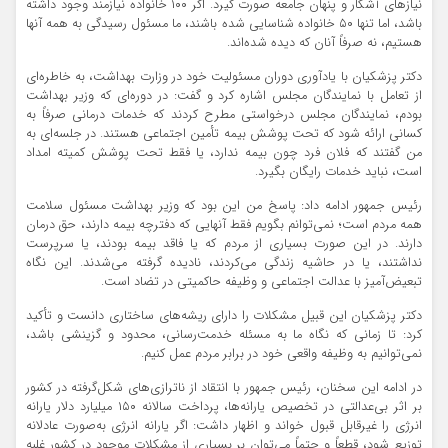
نیازهای آشکار و پنهان جامعه صورت گیرد. اگر ۱۰۰ خانواده نیازمند وجود داشته
باشد، اما تنها ۵۰ خانواده شناسایی شده باشند، ما مسئول رسیدگی به همه آنها
هستیم، نه صرفاً آنان که دیده شده‌اند.
دکتر پزشکیان با یادآوری دوران مسئولیت خود در وزارت بهداشت، به خاطره‌ای
از تعامل با نمایندگان مجلس اشاره کرد و گفت: در دوره‌ای که وزیر بهداشت
بودم، نمایندگان مجلس درخواستی مطرح کردند که خدمات درمانی صرفاً به
کسانی ارائه شود که تحت پوشش بیمه تأمین اجتماعی هستند. در جلسه‌ای به
من گفتند که فلان فرد چون بیمه ندارد، یا فقط تحت پوشش کمیته امداد
است، نباید خدمات رایگان بگیرد.
رئیس جمهور ادامه داد: پاسخ من این بود که وزیر بهداشت مسئول سلامت
همه مردم است؛ نمی‌توانم بگویم فقط آنهایی که دفترچه بیمه دارند، حق درمان
دارند. در این صورت بسیاری از مردم که یا فاقد بیمه بودند، یا سرپرست
نداشتند، یا در حاشیه زندگی می‌کردند، نادیده گرفته می‌شدند. این نگاه
تبعیض‌آمیز با عدالت اجتماعی و وظیفه حاکمیتی در تضاد است.
دکتر پزشکیان این قبیل مشکلات را دارای ریشه‌های ساختاری دانست و تأکید
کرد: تا زمانی که نگاه ما به مسئله خدمت‌رسانی، محدود و گزینشی باشد،
نمی‌توانیم به وظیفه واقعی خود در برابر مردم عمل کنیم.
در ادامه این سخنان، رئیس جمهور با انتقاد از ناترازی‌های شکل‌گرفته در کشور
بر اثر بی‌عدالتی در تخصیص یارانه‌ها، پرداخت سالانه ۱۵۰ میلیارد دلار یارانه
انرژی را غیرقابل قبول خواند و اظهار داشت: اگر یارانه انرژی به‌صورت عادلانه
توزیع شود، قطعاً و حتماً می‌توان بر بسیاری از مشکلات موجود در کشور غلبه