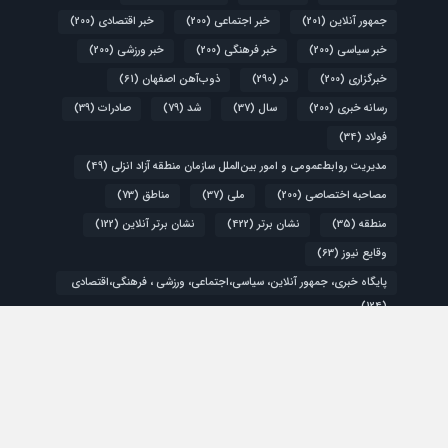
جمهور آنلاین
(201)
خبر اجتماعی
(200)
خبر اقتصادی
(200)
خبر سیاسی
(200)
خبر فرهنگی
(200)
خبر ورزشی
(200)
خبرگزاری
(200)
در
(290)
ذوب‌آهن اصفهان
(61)
رسانه خبری
(200)
سال
(37)
شد
(79)
صادرات
(39)
فولاد
(34)
مدیریت روابط‌عمومی و امور بین‌الملل سازمان منطقه آزاد انزلی
(49)
مصاحبه اختصاصی
(200)
ملی
(37)
مناطق
(73)
منطقه
(35)
نشان برتر
(422)
نشان برتر آنلاین
(122)
وقایع نیوز
(63)
پایگاه خبری، جمهور آنلاین، سیاسی،اجتماعی، ورزشی ، فرهنگی،اقتصادی
(124)
کشور
(48)
گزارش ویژه
(200)
اقتصادی
سیاسی
فرهنگی و هنری
ورزشی