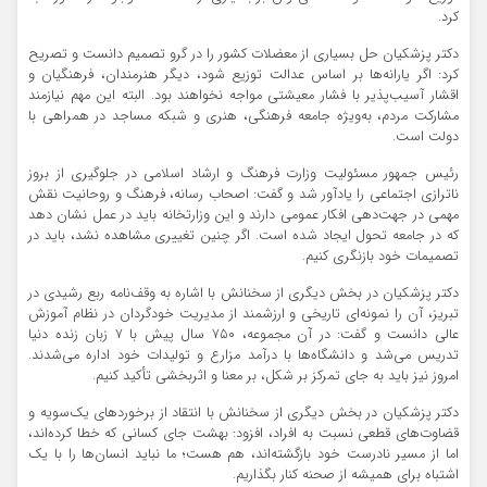
کرد.
دکتر پزشکیان حل بسیاری از معضلات کشور را در گرو تصمیم دانست و تصریح
کرد: اگر یارانه‌ها بر اساس عدالت توزیع شود، دیگر هنرمندان، فرهنگیان و
اقشار آسیب‌پذیر با فشار معیشتی مواجه نخواهند بود. البته این مهم نیازمند
مشارکت مردم، به‌ویژه جامعه فرهنگی، هنری و شبکه مساجد در همراهی با
دولت است.
رئیس جمهور مسئولیت وزارت فرهنگ و ارشاد اسلامی در جلوگیری از بروز
ناترازی اجتماعی را یادآور شد و گفت: اصحاب رسانه، فرهنگ و روحانیت نقش
مهمی در جهت‌دهی افکار عمومی دارند و این وزارتخانه باید در عمل نشان دهد
که در جامعه تحول ایجاد شده است. اگر چنین تغییری مشاهده نشد، باید در
تصمیمات خود بازنگری کنیم.
دکتر پزشکیان در بخش دیگری از سخنانش با اشاره به وقف‌نامه ربع رشیدی در
تبریز، آن را نمونه‌ای تاریخی و ارزشمند از مدیریت خودگردان در نظام آموزش
عالی دانست و گفت: در آن مجموعه، ۷۵۰ سال پیش با ۷ زبان زنده دنیا
تدریس می‌شد و دانشگاه‌ها با درآمد مزارع و تولیدات خود اداره می‌شدند.
امروز نیز باید به جای تمرکز بر شکل، بر معنا و اثربخشی تأکید کنیم.
دکتر پزشکیان در بخش دیگری از سخنانش با انتقاد از برخوردهای یک‌سویه و
قضاوت‌های قطعی نسبت به افراد، افزود: بهشت جای کسانی که خطا کرده‌اند،
اما از مسیر نادرست خود بازگشته‌اند، هم هست؛ ما نباید انسان‌ها را با یک
اشتباه برای همیشه از صحنه کنار بگذاریم.