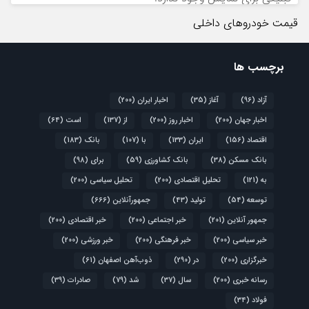
قیمت خودروهای داخلی
برچسب ها
آزاد
(96)
آغاز
(35)
اخبار ایران
(200)
اخبار جهان
(200)
اخبار روز
(200)
از
(137)
است
(64)
اقتصاد
(156)
ایران
(133)
با
(107)
بانک
(183)
بانک مسکن
(38)
بانک کشاورزی
(59)
برای
(98)
به
(121)
تحلیل اقتصادی
(200)
تحلیل سیاسی
(200)
توسعه
(54)
تولید
(43)
جمهورآنلاین
(666)
جمهور آنلاین
(201)
خبر اجتماعی
(200)
خبر اقتصادی
(200)
خبر سیاسی
(200)
خبر فرهنگی
(200)
خبر ورزشی
(200)
خبرگزاری
(200)
در
(290)
ذوب‌آهن اصفهان
(61)
رسانه خبری
(200)
سال
(37)
شد
(79)
صادرات
(39)
فولاد
(34)