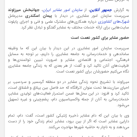
به گزارش
جمهور آنلاین
، از
سازمان امور عشایر ایران
،
جهانبخش میرزاوند
سرپرست سازمان امور عشایری در دیدار با
پیمان اسکندری
مدیرعامل
شهرک‌های کشاورزی
درباره همکاری‌های مشترک علمی و فنی و اجرای پایلوت
سایت‌هایی برای ارائه خدمات مختلف به عشایر گفتگو و تبادل نظر کرد.
حضور عشایر برای کشور نعمت است
سرپرست سازمان امور عشایری در این دیدار با بیان این که ما وظیفه
ساماندهی و خدمات‌رسانی به جامعه عشایری را داریم، بر توجه به مسایل
فرهنگی، اجتماعی و اقتصادی عشایر و ضرورت تبیین توانمندی‌ها و
ظرفیت‌های آنان تاکید کرد و گفت: از هر بعدی که به زندگی جامعه عشایری
نگاه می‌کنیم حضورشان برای کشور نعمت است.
میرزاوند با تشریح نحوه زندگی عشایر در دو منطقه گرمسیر و سردسیر، بر
احیای میان‌بندها تحت عنوان اتراقگاه که حد فاصل بین ییلاق و قشلاق است،
تاکید کرد و افزود: در این محل‌ها ضمن استمرار فعالیت‌های تولیدی عشایر،
خدمات‌رسانی به آنان از جمله واکسیناسیون دام، پشم‌چینی و غیره تسهیل
می‌شود.
وی با بیان این که دام عشایر ذخیره ژنتیکی کشور است، گفت: دام، تمام
دارایی عشایر است که اگر از بین برود، عشایر تمام زندگی خود را از دست
می‌دهند و به ناچار به حاشیه شهرها مهاجرت می‌کنند.