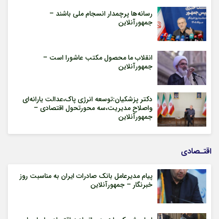
رسانه‌ها پرچمدار انسجام ملی باشند –
جمهورآنلاین
انقلاب ما محصول مکتب عاشورا است –
جمهورآنلاین
دکتر پزشکیان:توسعه انرژی پاک،عدالت یارانه‌ای
واصلاح مدیریت،سه محورتحول اقتصادی –
جمهورآنلاین
اقتـصادی
پیام مدیرعامل بانک صادرات ایران به مناسبت روز
خبرنگار – جمهورآنلاین