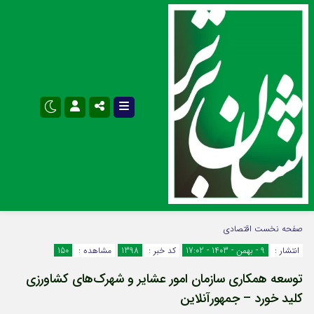
نام کاربری یا نشانی ایمیل
اینستاگرام
تلگرام
صفحه نخست
اقتصادی
انتشار :
9 - بهمن - 1403 - 17:02
کد خبر :
1398
مشاهده :
150
سروش
ایتا
توسعه همکاری سازمان امور عشایر و شهرک‌های کشاورزی
رمز عبور
آپارات
اپلیکیشن
کلید خورد – جمهورآنلاین