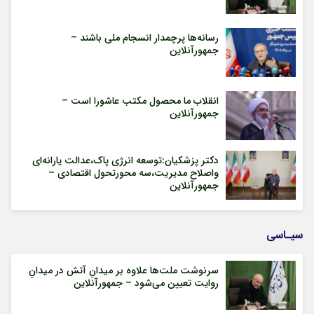
رسانه‌ها پرچمدار انسجام ملی باشند –
جمهورآنلاین
انقلاب ما محصول مکتب عاشورا است –
جمهورآنلاین
دکتر پزشکیان:توسعه انرژی پاک،عدالت یارانه‌ای
واصلاح مدیریت،سه محورتحول اقتصادی –
جمهورآنلاین
سیـاسی
سرنوشت ملت‌ها علاوه بر میدانِ آتش در میدانِ
روایت تعیین می‌شود – جمهورآنلاین