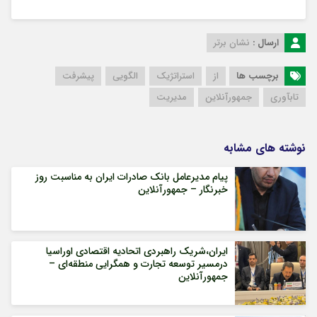
ارسال :
نشان برتر
برچسب ها
از
استراتژیک
الگویی
پیشرفت
تابآوری
جمهورآنلاین
مدیریت
نوشته های مشابه
پیام مدیرعامل بانک صادرات ایران به مناسبت روز
خبرنگار – جمهورآنلاین
ایران،شریک راهبردی اتحادیه اقتصادی اوراسیا
درمسیر توسعه تجارت و همگرایی منطقه‌ای –
جمهورآنلاین