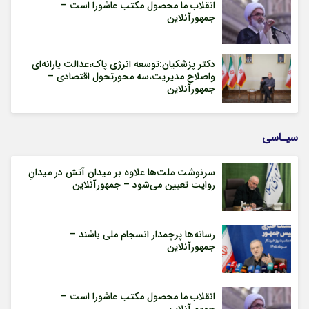
انقلاب ما محصول مکتب عاشورا است –
جمهورآنلاین
دکتر پزشکیان:توسعه انرژی پاک،عدالت یارانه‌ای
واصلاح مدیریت،سه محورتحول اقتصادی –
جمهورآنلاین
سیـاسی
سرنوشت ملت‌ها علاوه بر میدانِ آتش در میدانِ
روایت تعیین می‌شود – جمهورآنلاین
رسانه‌ها پرچمدار انسجام ملی باشند –
جمهورآنلاین
انقلاب ما محصول مکتب عاشورا است –
جمهورآنلاین