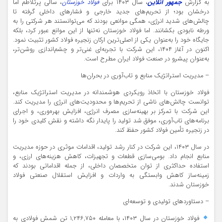
به گزارش
جمهور آنلاین
، سال ۱۴۰۳ برای
فولاد خوزستان
، سالی پرتلاطم اما
درخشان بود؛ از تحریم‌های جدید خارجی و فشارهای داخلی گرفته تا
چالش‌های شدید انرژی، همگی موانعی بودند که می‌توانستند هر شرکتی را به
ورطه نابودی بکشانند. اما فولاد خوزستان نه‌تنها از این موانع عبور کرد، بلکه
جایگاه خود را به‌عنوان یکی از اصلی‌ترین ارکان زنجیره فولاد کشور تثبیت نمود.
اکنون در آغاز ۱۴۰۴، این شرکت با تجربه‌ای غنی‌تر و چشم‌اندازی روشن‌تر،
به‌عنوان پیشرو در صنعت فولاد ایران مطرح است.
– مدیریت استراتژیک منابع و تاب‌آوری در بحران‌ها
فولاد خوزستان با اتخاذ رویکردی هوشمندانه در مدیریت استراتژیک منابع،
توانست چالش‌های ناشی از تحریم‌ها و محدودیت‌های انرژی را مدیریت کند.
این شرکت با تمرکز بر بهینه‌سازی مصرف انرژی، افزایش بهره‌وری، و اجرای
برنامه‌های تاب‌آوری، موفق شد تولید را پایدار نگه داشته و نقش کلیدی خود را
در زنجیره تأمین فولاد کشور حفظ کند.
در سال ۱۴۰۳، این شرکت در کنار رشد تولید، اقدامات موثری در حوزه مدیریت
منابع انجام داد. بومی‌سازی قطعات و تجهیزات، کاهش هزینه‌های ارزی، و
استفاده حداکثری از توان متخصصان داخلی، از جمله اقداماتی بودند که
زمینه‌ساز کاهش وابستگی به واردات و افزایش استقلال صنعتی فولاد
خوزستان شدند.
– دستاوردهای تولیدی و توسعه‌ای
فولاد خوزستان در سال ۱۴۰۳، با معامله ۱,۲۴۶,۷۵۰ تن شمش فولادی به