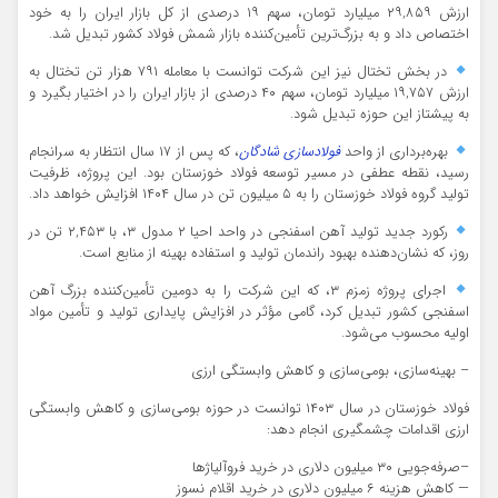
ارزش ۲۹,۸۵۹ میلیارد تومان، سهم ۱۹ درصدی از کل بازار ایران را به خود
اختصاص داد و به بزرگ‌ترین تأمین‌کننده بازار شمش فولاد کشور تبدیل شد.
در بخش تختال نیز این شرکت توانست با معامله ۷۹۱ هزار تن تختال به
ارزش ۱۹,۷۵۷ میلیارد تومان، سهم ۴۰ درصدی از بازار ایران را در اختیار بگیرد و
به پیشتاز این حوزه تبدیل شود.
بهره‌برداری از واحد
فولادسازی شادگان
، که پس از ۱۷ سال انتظار به سرانجام
رسید، نقطه عطفی در مسیر توسعه فولاد خوزستان بود. این پروژه، ظرفیت
تولید گروه فولاد خوزستان را به ۵ میلیون تن در سال ۱۴۰۴ افزایش خواهد داد.
رکورد جدید تولید آهن اسفنجی در واحد احیا ۲ مدول ۳، با ۲,۴۵۳ تن در
روز، که نشان‌دهنده بهبود راندمان تولید و استفاده بهینه از منابع است.
اجرای پروژه زمزم ۳، که این شرکت را به دومین تأمین‌کننده بزرگ آهن
اسفنجی کشور تبدیل کرد، گامی مؤثر در افزایش پایداری تولید و تأمین مواد
اولیه محسوب می‌شود.
– بهینه‌سازی، بومی‌سازی و کاهش وابستگی ارزی
فولاد خوزستان در سال ۱۴۰۳ توانست در حوزه بومی‌سازی و کاهش وابستگی
ارزی اقدامات چشمگیری انجام دهد:
–صرفه‌جویی ۳۰ میلیون دلاری در خرید فروآلیاژها
— کاهش هزینه ۶ میلیون دلاری در خرید اقلام نسوز