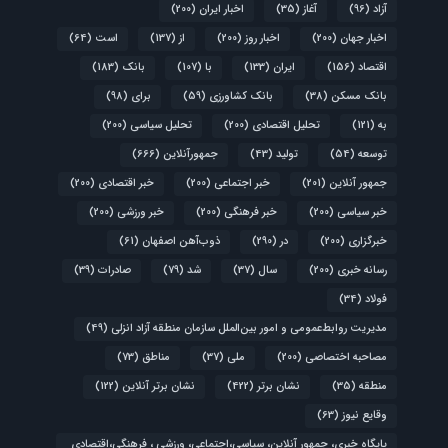
آزاد
(96)
آغاز
(35)
اخبار ایران
(200)
اخبار جهان
(200)
اخبار روز
(200)
از
(137)
است
(64)
اقتصاد
(156)
ایران
(133)
با
(107)
بانک
(183)
بانک مسکن
(38)
بانک کشاورزی
(59)
برای
(98)
به
(121)
تحلیل اقتصادی
(200)
تحلیل سیاسی
(200)
توسعه
(54)
تولید
(43)
جمهورآنلاین
(666)
جمهور آنلاین
(201)
خبر اجتماعی
(200)
خبر اقتصادی
(200)
خبر سیاسی
(200)
خبر فرهنگی
(200)
خبر ورزشی
(200)
خبرگزاری
(200)
در
(290)
ذوب‌آهن اصفهان
(61)
رسانه خبری
(200)
سال
(37)
شد
(79)
صادرات
(39)
فولاد
(34)
مدیریت روابط‌عمومی و امور بین‌الملل سازمان منطقه آزاد انزلی
(49)
مصاحبه اختصاصی
(200)
ملی
(37)
مناطق
(73)
منطقه
(35)
نشان برتر
(422)
نشان برتر آنلاین
(122)
وقایع نیوز
(63)
پایگاه خبری، جمهور آنلاین، سیاسی،اجتماعی، ورزشی ، فرهنگی،اقتصادی