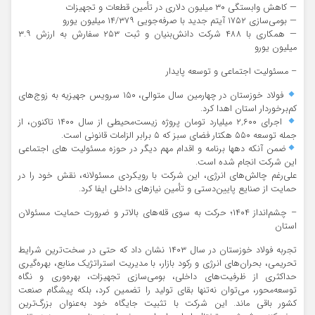
— کاهش وابستگی ۳۰ میلیون دلاری در تأمین قطعات و تجهیزات
— بومی‌سازی ۱۷۵۲ آیتم جدید با صرفه‌جویی ۱۴/۳۷۹ میلیون یورو
— همکاری با ۴۸۸ شرکت دانش‌بنیان و ثبت ۲۵۳ سفارش به ارزش ۳.۹
میلیون یورو
– مسئولیت اجتماعی و توسعه پایدار
فولاد خوزستان در چهارمین سال متوالی، ۱۵۰ سرویس جهیزیه به زوج‌های
کم‌برخوردار استان اهدا کرد.
اجرای ۲,۶۰۰ میلیارد تومان پروژه زیست‌محیطی از سال ۱۴۰۰ تاکنون، از
جمله توسعه ۵۵۰ هکتار فضای سبز که ۵ برابر الزامات قانونی است.
ضمن آنکه دهها برنامه و اقدام مهم دیگر در حوزه مسئولیت های اجتماعی
این شرکت انجام شده است.
علی‌رغم چالش‌های انرژی، این شرکت با رویکردی مسئولانه، نقش خود را در
حمایت از صنایع پایین‌دستی و تأمین نیازهای داخلی ایفا کرد.
– چشم‌انداز ۱۴۰۴؛ حرکت به سوی قله‌های بالاتر و ضرورت حمایت مسئولان
استان
تجربه فولاد خوزستان در سال ۱۴۰۳ نشان داد که حتی در سخت‌ترین شرایط
تحریمی، بحران‌های انرژی و رکود بازار، با مدیریت استراتژیک منابع، بهره‌گیری
حداکثری از ظرفیت‌های داخلی، بومی‌سازی تجهیزات، بهره‌وری و نگاه
توسعه‌محور، می‌توان نه‌تنها بقای تولید را تضمین کرد، بلکه پیشگام صنعت
کشور باقی ماند. این شرکت با تثبیت جایگاه خود به‌عنوان بزرگ‌ترین