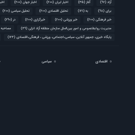
آزاد
(96)
آغاز
(35)
اخبار ایران
(200)
اخبار جهان
(200)
اخبا
برای
(98)
به
(121)
تحلیل اقتصادی
(200)
تحلیل سیاسی
(200)
خبر فرهنگی
(200)
خبر ورزشی
(200)
خبرگزاری
(200)
در
(290)
مدیریت روابط‌عمومی و امور بین‌الملل سازمان منطقه آزاد انزلی
(49)
مصاحبه 
پایگاه خبری، جمهور آنلاین، سیاسی،اجتماعی، ورزشی ، فرهنگی،اقتصادی
(124)
اقتصادی
سیاسی