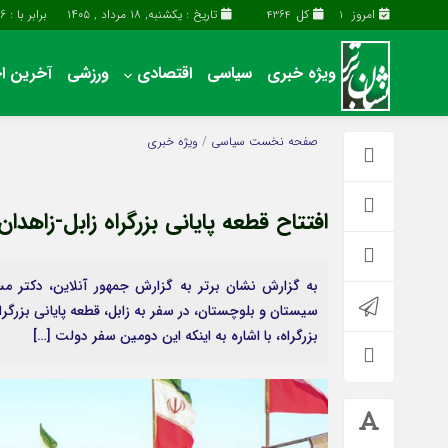
امروز
کل
تاریخ : یکشنبه, ۱۸ مرداد , ۱۴۰۵
برابر با : Sunday - 9 - August - 2026
4364
1
ویژه خبری
سیاسی
اقتصادی
ورزشی
آخرین اخ
آخرین اخبار
چند رسانه
صفحه نخست
سیاسی
/
ویژه خبری
اقتصادی
گالری فیلم
سیاسی
گالری عکس
افتتاح قطعه پایانی بزرگراه زابل-زاهدا
فرهنگی و هنری
حساب مشتری
به گزارش نشان برتر به گزارش جمهور آنلاین، دکتر م
بزرگراه، با اشاره به اینکه این دومین سفر دولت […]