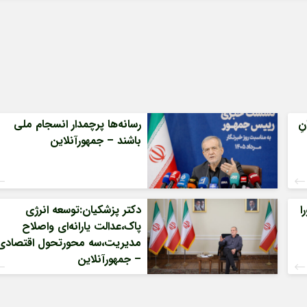
ِ
رسانه‌ها پرچمدار انسجام ملی
باشند – جمهورآنلاین
ا
دکتر پزشکیان:توسعه انرژی
پاک،عدالت یارانه‌ای واصلاح
مدیریت،سه محورتحول اقتصادی
– جمهورآنلاین