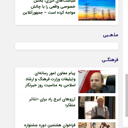
سیاست‌های انرژی، بخش
خصوصی واقعی را با چالش
مواجه کرده است – جمهورآنلاین
مذهـبی
فرهنگـی
پیام معاون امور رسانه‌ای
وتبلیغات وزارت فرهنگ و ارشاد
اسلامی به مناسبت روز خبرنگار
آرزوهای ایرج راد برای «تئاتر
متفکر»
فراخوان هشتمین دوره جشنواره