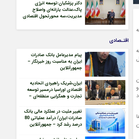
دکتر پزشکیان:توسعه انرژی
پاک،عدالت یارانه‌ای واصلاح
مدیریت،سه محورتحول اقتصادی
– جمهورآنلاین
ه
اقتـصادی
ه
پیام مدیرعامل بانک صادرات
ل
ایران به مناسبت روز خبرنگار –
جمهورآنلاین
ن
ایران،شریک راهبردی اتحادیه
و
اقتصادی اوراسیا درمسیر توسعه
د
تجارت و همگرایی منطقه‌ای –
جمهورآنلاین
تغییر مثبت در عملکرد مالی بانک
ا
صادرات ایران/ درآمد عملیاتی 80
ن
درصد رشد کرد – جمهورآنلاین