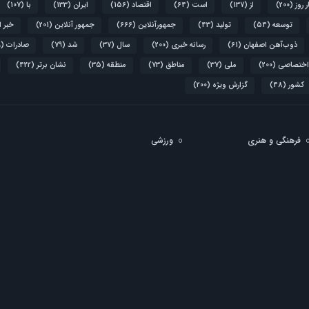
ر روز
(200)
از
(137)
است
(64)
اقتصاد
(156)
ایران
(133)
با
(107)
توسعه
(54)
تولید
(43)
جمهورآنلاین
(666)
جمهور آنلاین
(201)
خبر 
ذوب‌آهن اصفهان
(61)
رسانه خبری
(200)
سال
(37)
شد
(79)
صادرات
(39)
اختصاصی
(200)
ملی
(37)
مناطق
(73)
منطقه
(35)
نشان برتر
(422)
کشور
(48)
گزارش ویژه
(200)
فرهنگی و هنری
ورزشی