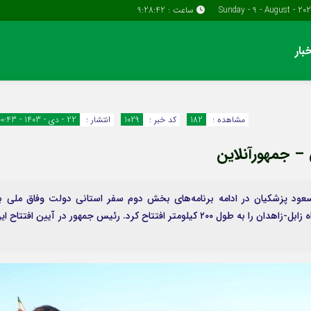
ساعت :
9:28:43
بار
دسترسی سریع
پیوندها
تماس با ما
گروه اقتصاد
مشاهده :
182
کد خبر :
1029
انتشار :
22 - دی - 1403 - 00:43
پیوندهای سایت
گروه سیاسی
ن – جمهورآنلاین
سبد خريد
گروه فرهنگ
برگه دو ستونه
سعود پزشکیان در ادامه برنامه‌های بخش دوم سفر استانی دولت وفاق ملی ب
سیستان و بلوچستان، در سفر به زابل، قطعه پایانی بزرگراه زابل-زاهدان را به طول ۲۰۰ کیلومتر افتتاح کرد. رئیس جمهور در آیین افتتاح 