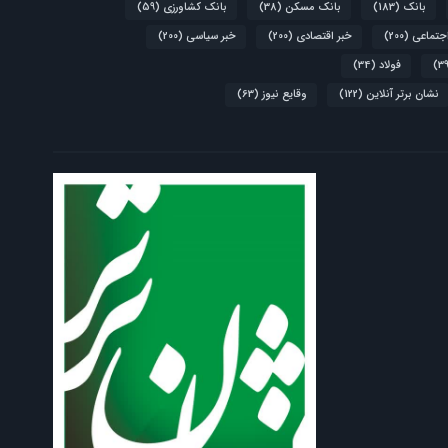
بانک
(183)
بانک مسکن
(38)
بانک کشاورزی
(59)
اجتماعی
(200)
خبر اقتصادی
(200)
خبر سیاسی
(200)
فولاد
(34)
نشان برتر آنلاین
(122)
وقایع نیوز
(63)