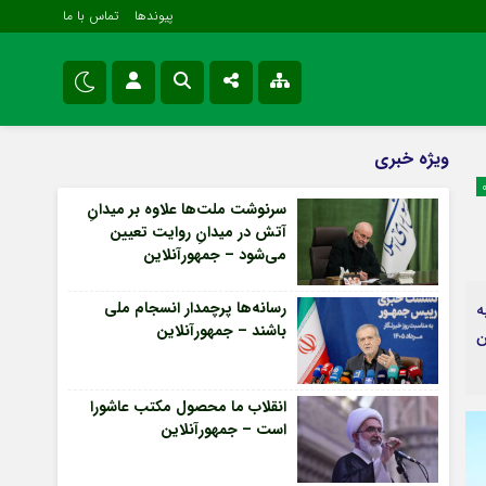
پیوندها
تماس با ما
ویژه خبری
نام کاربری یا نشانی ایمیل
اینستاگرام
ویژه خبری
اقتصادی
تلگرام
سرنوشت ملت‌ها علاوه بر میدانِ
سیاسی
آتش در میدانِ روایت تعیین
رمز عبور
سروش
فرهنگی و هنری
می‌شود – جمهورآنلاین
ایتا
رسانه‌ها پرچمدار انسجام ملی
ه
مرا به خاطر بسپار
آپارات
باشند – جمهورآنلاین
این
اپلیکیشن
Forget Password
انقلاب ما محصول مکتب عاشورا
است – جمهورآنلاین