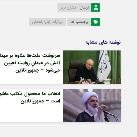
ارسال :
نشان برتر
برچسب ها
بزرگراه زابل-زاهدان
نوشته های مشابه
سرنوشت ملت‌ها علاوه بر میدان
آتش در میدانِ روایت تعیین
می‌شود – جمهورآنلاین
انقلاب ما محصول مکتب عاشور
است – جمهورآنلاین