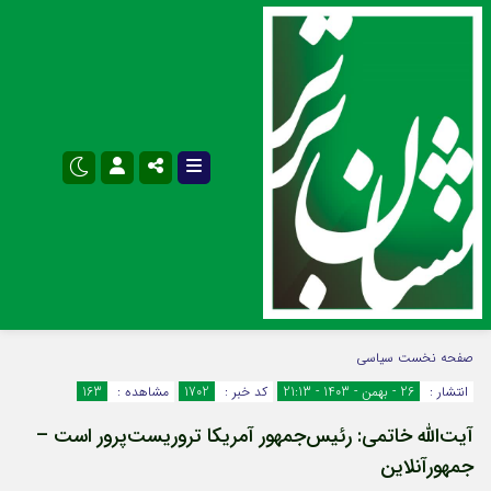
نام کاربری یا نشانی ایمیل
اینستاگرام
تلگرام
صفحه نخست
سیاسی
انتشار :
26 - بهمن - 1403 - 21:13
کد خبر :
1702
مشاهده :
163
سروش
ایتا
آیت‌الله خاتمی: رئیس‌جمهور آمریکا تروریست‌پرور است –
رمز عبور
آپارات
اپلیکیشن
جمهورآنلاین