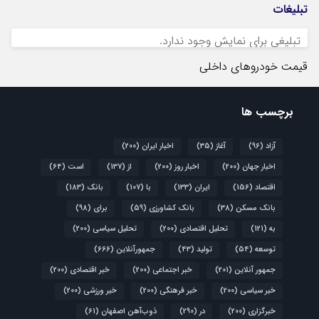
تبلیغات
تبلیغی برای نمایش وجود ندارد.
قیمت خودروهای داخلی
برچسب ها
آزاد
(96)
آغاز
(35)
اخبار ایران
(200)
اخبار جهان
(200)
اخبار روز
(200)
از
(137)
است
(64)
اقتصاد
(156)
ایران
(133)
با
(107)
بانک
(183)
بانک مسکن
(38)
بانک کشاورزی
(59)
برای
(98)
به
(121)
تحلیل اقتصادی
(200)
تحلیل سیاسی
(200)
توسعه
(54)
تولید
(43)
جمهورآنلاین
(666)
جمهور آنلاین
(201)
خبر اجتماعی
(200)
خبر اقتصادی
(200)
خبر سیاسی
(200)
خبر فرهنگی
(200)
خبر ورزشی
(200)
خبرگزاری
(200)
در
(290)
ذوب‌آهن اصفهان
(61)