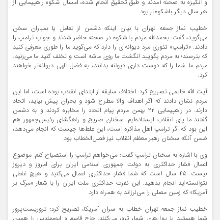
و انگیزه به صحنه آمدند و طبق تحقیق انجام شده، امسال شکوه راهپیمایی از
هر سال دیگر باشکوه‌تر بود.
خطیب نماز جمعه تهران با بیان اینکه دشمن از تعامل یا بمباران سخن
می‌گوید، گفت: بحمدالله مردم با شکوه در صحنه حاضر شدند و جواب ترامپ را
دادند. «ترامپ» تئوری مرد دیوانه‌ای را دارد که می‌گوید ما را طوری معرفی کنید
که بترسند؛ به مردم بگویید انگشت ما روی ماشه است و تخلف کنید ما می‌زنیم.
مردم ما شما را که دوست داری دیوانه‌ بدانند، به فضل الهی دیوانه‌تر خواهند
کرد.
آیت الله خاتمی تصریح کرد: اختلاف سلیقه از ابتدای انقلاب بوده است، اما این
مردم نشان دادند که اگر اهداف والا مطرح شود و بحران پیش بیاید، اتحاد
دارند. در راهپیمایی ۲۲ بهمن مردم پیام اتحاد را مخابره کردند و به دشمن
گفتند ما پای انقلاب ایستاده‌ایم. سخنان صریح و راهگشای رئیس‌جمهور هم
این بود که اگر ترامپ اهل مذاکره است، این غلط‌ها چیست که انجام می‌دهد،
ضمن آنکه سخنان رهبر معظم انقلاب نیز فصل‌الخطاب بود.
وی با اشاره به سخنان ترامپ گفت:‌ می‌خواهم ترامپ را استضیاح کنم. موضوع
اعمال فشار حداکثری به دولت جمهوری اسلامی ایران برای امروز و دیروز
نیست. ۴۵ سال است که شما فشار حداکثری اعمال می‌کنید و هیچ غلطی
نتوانسته‌اید انجام بدهید. این نفرت حداکثری ملت ایران را با شعار «مرگ بر
آمریکا» که زمین مصلی‌ را می‌لرزاند به همراه دارد.
خطیب نماز جمعه تهران خطاب به سران آمریکا، تصریح کرد: تروریست‌پرور
شما هستید. با پول‌های شما، ترور می‌کنند. حاج قاسم و ابومهندس را همین