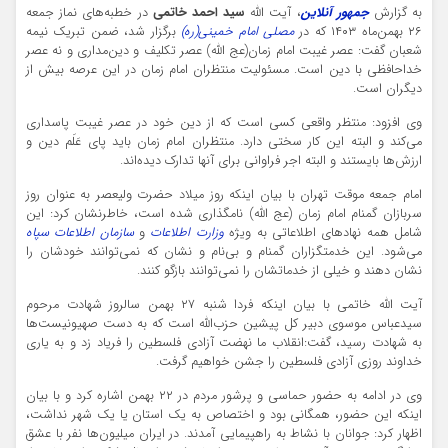
به گزارش
جمهور آنلاین
، آیت الله
سید احمد خاتمی
در خطبه‌های نماز جمعه
۲۶ بهمن‌ماه ۱۴۰۳ که در
مصلی‌ امام خمینی(ره)
برگزار شد، ضمن تبریک نیمه
شعبان گفت: عصر غیبت امام زمان(عج‌ الله) عصر تکلیف و دین‌مداری و نه عصر
خداحافظی با دین است. مسئولیت منتظران امام زمان در این عرصه بیش از
دیگران است.
وی افزود: منتظر واقعی کسی است که از دین خود در عصر غیبت پاسداری
می‌کند و البته این کار سختی دارد. منتظران امام زمان باید پای عَلَم دین و
ارزش‌ها بایستند و البته اجر فراوانی برای آنها تدارک دیده‌اند.
امام جمعه موقت تهران با بیان اینکه روز میلاد حضرت ولیعصر به عنوان روز
سربازان گمنام امام زمان (عج الله) نامگذاری شده است، خاطرنشان کرد: این
شامل همه نهادهای اطلاعاتی به ویژه
وزارت اطلاعات
و
سازمان اطلاعات سپاه
می‌شود. این خدمتگزاران گمنام و بی‌نام و نشان که نمی‌توانند خودشان را
نشان دهند و خیلی از خدماتشان را نمی‌توانند بازگو کنند.
آیت الله خاتمی با بیان اینکه فردا شنبه ۲۷ بهمن سالروز شهادت مرحوم
سیدعباس موسوی دبیر کل پیشین حزب‌الله است که به دست صهیونیست‌ها
به شهادت رسید، گفت:انقلاب ما نهضت آزادی فلسطین را فریاد زد و به یاری
خداوند روزی آزادی فلسطین را جشن خواهیم گرفت.
وی در ادامه به حضور حماسی و پرشور مردم در ۲۲ بهمن اشاره کرد و با بیان
اینکه این حضور، همگانی بود و اختصاص به یک استان یا یک شهر نداشت،
اظهار کرد: جوانان با نشاط به راهپیمایی آمدند. در ایران میلیون‌ها نفر با عشق