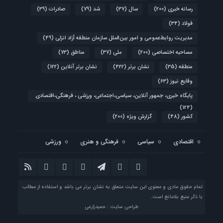
رسانه خبری
(200)
سال
(37)
شد
(79)
صادرات
(39)
فولاد
(34)
مدیریت روابط‌عمومی و امور بین‌الملل سازمان منطقه آزاد انزلی
(49)
مصاحبه اختصاصی
(200)
ملی
(37)
مناطق
(73)
منطقه
(35)
نشان برتر
(422)
نشان برتر آنلاین
(122)
وقایع نیوز
(63)
پایگاه خبری، جمهور آنلاین، سیاسی،اجتماعی، ورزشی ، فرهنگی،اقتصادی
(124)
کشور
(48)
گزارش ویژه
(200)
اقتصادی
سیاسی
فرهنگی و هنری
ورزشی
تمام حقوق مادی و معنوی این سایت متعلق به نشان برتر می باشد و استفاده از مطالب
با ذکر منبع بلامانع است.
طراحی سایت : حمیدزارعی