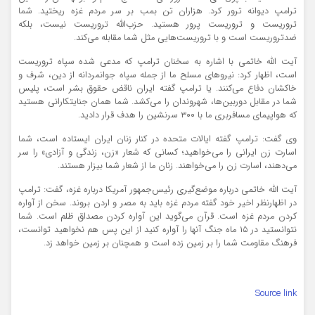
ترامپ دیوانه ترور کرد. هزاران تن بمب بر سر مردم غزه ریختید. شما
تروریست و تروریست پرور هستید. حزب‌الله تروریست نیست، بلکه
ضدتروریست است و با تروریست‌هایی مثل شما مقابله می‌کند.
آیت الله خاتمی با اشاره به سخنان ترامپ که مدعی شده سپاه تروریست
است، اظهار کرد: نیروهای مسلح ما از جمله سپاه جوانمردانه از دین، شرف و
خاکشان دفاع می‌کنند. یا ترامپ گفته ایران ناقض حقوق بشر است، پلیس
شما در مقابل دوربین‌ها، شهروندان را می‌کشد. شما همان جنایتکارانی هستید
که هواپیمای مسافربری ما با ۳۰۰ سرنشین را هدف قرار دادید.
وی گفت: ترامپ گفته ایالات متحده در کنار زنان ایران ایستاده است، شما
اسارت زن ایرانی را می‌خواهید؛ کسانی که شعار «زن، زندگی و آزادی» را سر
می‌دهند، اسارت زن را می‌خواهند. زنان ما از شعار شما بیزار هستند.
آیت الله خاتمی درباره موضع‌گیری رئیس‌جمهور آمریکا درباره غزه، گفت: ترامپ
در اظهارنظر اخیر خود گفته مردم غزه باید به مصر و اردن بروند. سخن از آواره
کردن مردم غزه است. قرآن می‌گوید این آواره کردن مصداق ظلم است. شما
نتوانستید در ۱۵ ماه جنگ آنها را آواره کنید از این پس هم نخواهید توانست،
فرهنگ مقاومت شما را بر زمین زده است و همچنان بر زمین خواهد زد.
Source link