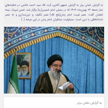
به گزارش نشان برتر به گزارش جمهور آنلاین، آیت الله سید احمد خاتمی در خطبه‌های
مرا به خاطر بسپار
نماز جمعه ۲۶ بهمن‌ماه ۱۴۰۳ که در مصلی‌ امام خمینی(ره) برگزار شد، ضمن تبریک نیمه
شعبان گفت: عصر غیبت امام زمان(عج‌ الله) عصر تکلیف و دین‌مداری و نه عصر
خداحافظی با دین است. مسئولیت منتظران امام زمان در این عرصه […]
Forget Password
به گزارش نشان برتر